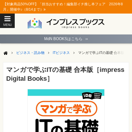
【対象商品50%OFF】「担当おすすめ！編集部イチ推し本フェア 2026年8
月」開催中♪（8/14まで）
MENU
ト
ッ
MdN BOOKSはこちら
››
プ
ペ
ー
ビジネス・読み物
ITビジネス
マンガで学ぶITの基礎 合本版［impress
ジ
パ
ソ
マンガで学ぶITの基礎 合本版［impress
コ
ン
Digital Books］
ソ
フ
ト
モ
バ
イ
ル・
ス
マ
ー
ト