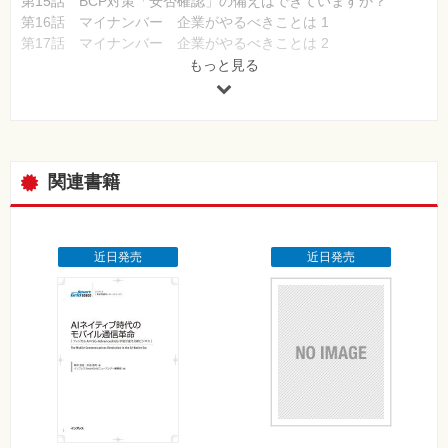
第15話 BCP対策「安否確認」の備えはできていますか？
第16話 マイナンバー 企業がやるべきことは 1
第17話 マイナンバー 企業がやるべきことは 2
第18話 Webアンケートでビジネスを加速する時代へ
もっと見る
第19話 マイナンバーには全社レベルのタスクフォース結成が
必要！
第20話 サイバーテロから会社を守れ
第21話 人工知能（AI）で人材マッチング！ ～ ビッグデータで
人事はどう変わる？～
関連書籍
第22話 従業員の「こころの健康」を守るストレスチェック
第23話 生体認証で使い勝手とセキュリティ強化の両立！
第24話 FinTech～時代を変える金融テクノロジー～
近日発売
近日発売