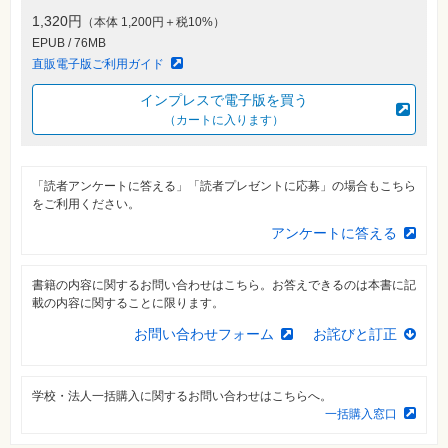
素
材
1,320円
（本体 1,200円＋税10%）
集
EPUB / 76MB
直販電子版ご利用ガイド
自
作・
パ
インプレスで電子版を買う
ソ
（カートに入ります）
コ
ン・
ホ
ビ
ー
「読者アンケートに答える」「読者プレゼントに応募」の場合もこちら
をご利用ください。
アンケートに答える
Club
Impress
ロ
グ
書籍の内容に関するお問い合わせはこちら。お答えできるのは本書に記
イ
載の内容に関することに限ります。
ン
お問い合わせフォーム
お詫びと訂正
カ
ー
ト
学校・法人一括購入に関するお問い合わせはこちらへ。
シ
一括購入窓口
リ
ー
ズ