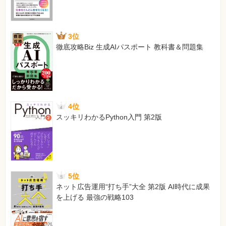
3位
徹底攻略Biz 生成AIパスポート 教科書＆問題集
4位
スッキリわかるPython入門 第2版
5位
ネット広告運用“打ち手”大全 第2版 AI時代に成果
を上げる 最強の戦略103