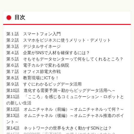
⼀
覧
目次
特
集
⼀
覧
第１話 スマートフォン入門
第２話 スマホをビジネスに使うメリット・デメリット
第３話 デジタルサイネージ
第４話 企業がSNSで人材を確保するには？
第５話 そもそもデータセンターって何をしてくれるところ？
第６話 電子カルテで変わる病院
第７話 オフィス節電大作戦
第８話 教育現場にICTを！
第９話 すぐにわかるビッグデータ活用
第10話 進化する需要予測～勘からビッグデータ活用へ～
第11話 「こころ」を感じるコミュニケーション・ロボットと
の新しい生活
第12話 オムニチャネル（前編）～オムニチャネルって何？～
第13話 オムニチャネル（後編）～オムニチャネル推進のポイ
ント～
第14話 ネットワークの世界を大きく動かすSDNとは？