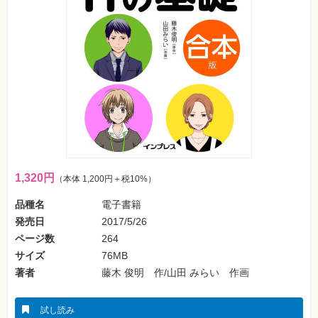
フ
ォ
ン・
SNS
Web
作
成・
マ
ー
ケ
テ
ィ
ン
グ
1,320円
（本体 1,200円＋税10%）
ビ
ジ
品種名
電子書籍
ネ
ス・
発売日
2017/5/26
読
み
ページ数
264
物
サイズ
76MB
著者
藤木 俊明 作/山田 みらい 作画
カ
メ
ラ・
写
試し読み