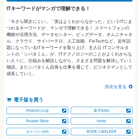
真
ITキーワードがマンガで理解できる！
資
格
「今さら聞きにくい」「実はよくわからなかった」というITにま
試
験
つわるキーワードが、マンガで理解できる！ スマートフォンの
機能や活用方法、データセンター、ビッグデータ、オムニチャネ
プ
ル、クラウド、サイバーテロ、人工知能、FinTechなど、近年話
ロ
グ
題になっているITキーワードを取り上げ、主人公 ITコンサルタ
ラ
ントの「シバタくん」が、ITテクノロジーのことがよくわからな
ミ
ン
い人々に、仕組みを解説しながら、さまざま問題を解決していく
グ
物語。またシバタくん自身も仕事を通じて、ビジネスマンとして
成長していく。
ネ
ッ
ト
目次を見る
ワ
ー
ク・
電子版を買う
テ
ク
ノ
Amazon.co.jp
楽天kobo
ロ
ジ
Reader Store
honto
ー
ヨドバシ.com
BOOK☆WALKER
趣
味・