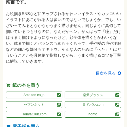
南書です。
格
試
験
お絵描きSNSなどにアップされるかわいいイラストやカッコいい
イラストにあこがれる人は多いのではないでしょうか。でも、い
プ
ロ
ざやってみるとなかなかうまく描けません。同じように真似して
グ
描いているつもりなのに、なんだかヘン。がんばって「瞳」だけ
ラ
ミ
はうまく描けるようになったけど、顔全体を描くとかわいくな
ン
い。体まで描くとバランスもめちゃくちゃで、手や髪の毛や洋服
グ
などの細かな部分もテキトウ。そんな人のために「へた」とはど
ネ
ういうことかを具体例で指摘しながら、うまく描けるコツを丁寧
ッ
に解説していきます。
ト
ワ
ー
目次を見る
ク・
テ
ク
紙の本を買う
ノ
ロ
ジ
Amazon.co.jp
楽天ブックス
ー
セブンネット
ヨドバシ.com
趣
味・
HonyaClub.com
honto
素
材
集
電子版を買う