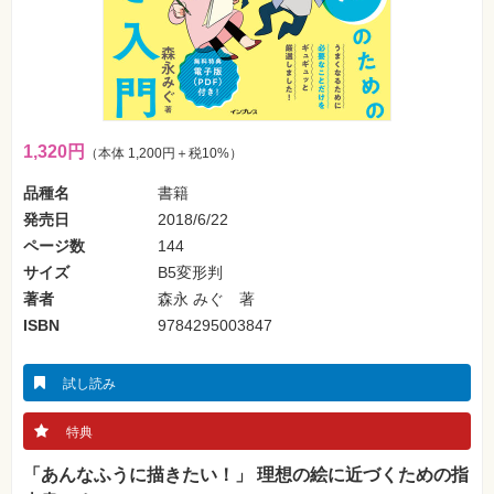
SNS
Web
作
成・
マ
ー
ケ
テ
1,320円
（本体 1,200円＋税10%）
ィ
ン
グ
品種名
書籍
発売日
2018/6/22
ビ
ページ数
144
ジ
ネ
サイズ
B5変形判
ス・
著者
森永 みぐ 著
読
み
ISBN
9784295003847
物
カ
試し読み
メ
ラ・
写
特典
真
「あんなふうに描きたい！」 理想の絵に近づくための指
資