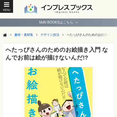
MENU
ト
ッ
MdN BOOKSはこちら
››
プ
ペ
ー
趣味・素材集
デザイン技法
へたっぴさんのためのお絵描き入門 
ジ
パ
ソ
へたっぴさんのためのお絵描き入門 な
コ
ン
んでお前は絵が描けないんだ!?
ソ
フ
ト
モ
バ
イ
ル・
ス
マ
ー
ト
フ
ォ
ン・