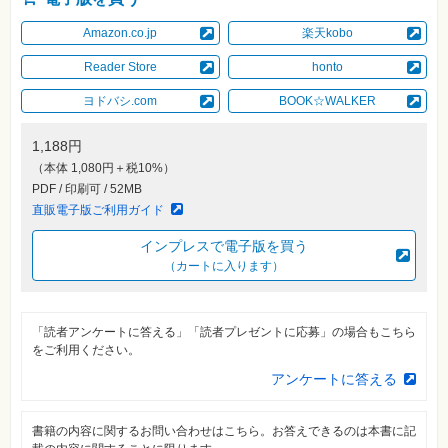
自
Amazon.co.jp
楽天kobo
作・
パ
ソ
Reader Store
honto
コ
ン・
ヨドバシ.com
BOOK☆WALKER
ホ
ビ
ー
1,188円
（本体 1,080円＋税10%）
Club
PDF / 印刷可 / 52MB
Impress
直販電子版ご利用ガイド
ロ
グ
イ
インプレスで電子版を買う
ン
（カートに入ります）
カ
ー
ト
「読者アンケートに答える」「読者プレゼントに応募」の場合もこちら
をご利用ください。
シ
リ
アンケートに答える
ー
ズ
⼀
覧
書籍の内容に関するお問い合わせはこちら。お答えできるのは本書に記