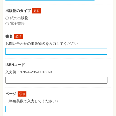
格
試
験
出版物のタイプ
必須
紙の出版物
プ
ロ
電子書籍
グ
ラ
ミ
書名
必須
ン
グ
お問い合わせの出版物名を入力してください
ネ
ッ
ト
ワ
ー
ISBNコード
ク・
テ
入力例：978-4-295-00139-3
ク
ノ
ロ
ジ
ー
ページ
必須
趣
（半角英数で入力してください）
味・
素
材
集