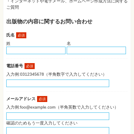
・インターネットや電子メール、ホームページ作成方法に関する
SNS
ご質問
Web
作
出版物の内容に関するお問い合わせ
成・
マ
ー
氏名
ケ
必須
テ
姓
名
ィ
ン
グ
ビ
電話番号
必須
ジ
ネ
入力例:0312345678（半角数字で入力してください）
ス・
読
み
物
メールアドレス
必須
カ
入力例:foo@example.com（半角英数で入力してください）
メ
ラ・
写
真
確認のためもう一度入力してください
資