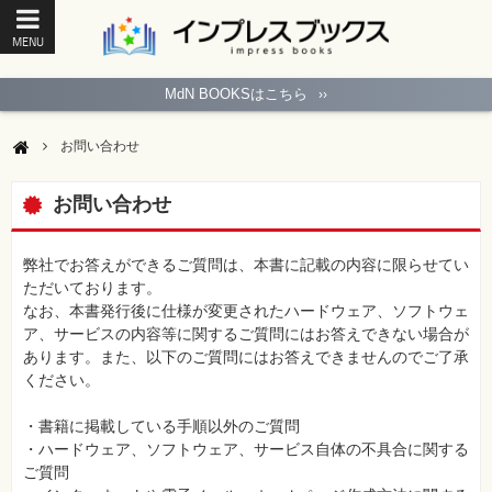
MENU
ト
ッ
MdN BOOKSはこちら
››
プ
ペ
ー
お問い合わせ
ジ
パ
ソ
お問い合わせ
コ
ン
ソ
フ
弊社でお答えができるご質問は、本書に記載の内容に限らせてい
ト
ただいております。
なお、本書発行後に仕様が変更されたハードウェア、ソフトウェ
モ
ア、サービスの内容等に関するご質問にはお答えできない場合が
バ
あります。また、以下のご質問にはお答えできませんのでご了承
イ
ル・
ください。
ス
マ
ー
・書籍に掲載している手順以外のご質問
ト
・ハードウェア、ソフトウェア、サービス自体の不具合に関する
フ
ォ
ご質問
ン・