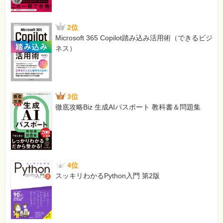
2位
Microsoft 365 Copilot踏み込み活用術（できるビジ
ネス）
3位
徹底攻略Biz 生成AIパスポート 教科書＆問題集
4位
スッキリわかるPython入門 第2版