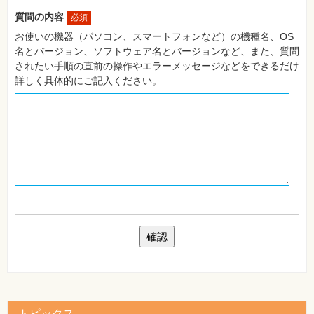
自
質問の内容
必須
作・
パ
お使いの機器（パソコン、スマートフォンなど）の機種名、OS
ソ
名とバージョン、ソフトウェア名とバージョンなど、また、質問
コ
ン・
されたい手順の直前の操作やエラーメッセージなどをできるだけ
ホ
詳しく具体的にご記入ください。
ビ
ー
Club
Impress
ロ
グ
イ
ン
カ
ー
ト
シ
リ
ー
ズ
⼀
覧
トピックス