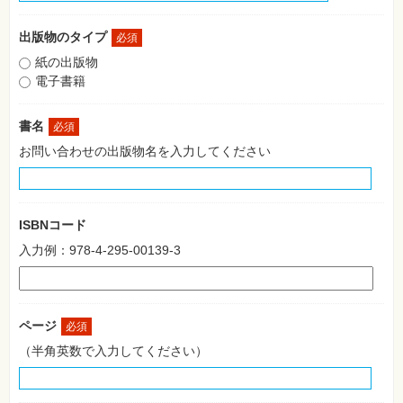
格
試
験
出版物のタイプ
必須
紙の出版物
プ
ロ
電子書籍
グ
ラ
ミ
書名
必須
ン
グ
お問い合わせの出版物名を入力してください
ネ
ッ
ト
ワ
ー
ISBNコード
ク・
テ
入力例：978-4-295-00139-3
ク
ノ
ロ
ジ
ー
ページ
必須
趣
（半角英数で入力してください）
味・
素
材
集