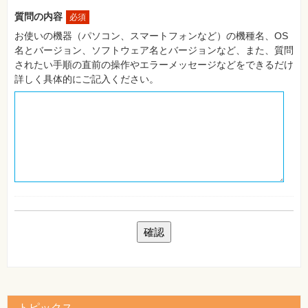
自
質問の内容
必須
作・
パ
お使いの機器（パソコン、スマートフォンなど）の機種名、OS
ソ
名とバージョン、ソフトウェア名とバージョンなど、また、質問
コ
ン・
されたい手順の直前の操作やエラーメッセージなどをできるだけ
ホ
詳しく具体的にご記入ください。
ビ
ー
Club
Impress
ロ
グ
イ
ン
カ
ー
ト
シ
リ
ー
ズ
⼀
覧
トピックス