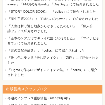
every.」「FMおのみちweb」「DayDay.」にて紹介されました
『STORY COLOR BOOK』：「coliss」にて紹介されました
『養生手帳2025』：「FMおのみちweb」にて紹介されました
『人生は折り返し地点からがきっとたのしい』：「婦人公
論.jp」にて紹介されました
『基本のケアだけでキレイな髪になれました』：「マイナビ子
育て」にて紹介されました
『言の葉配色辞典』：「coliss」にて紹介されました
『推し色に染まる #推し活メイク』：「ZIP!」にて紹介されま
した
『Figmaで作るUIデザインアイデア集』：「coliss」にて紹介
されました
出版営業スタッフブログ
今週のインプレス重版情報
（
2026年8月 6日
）