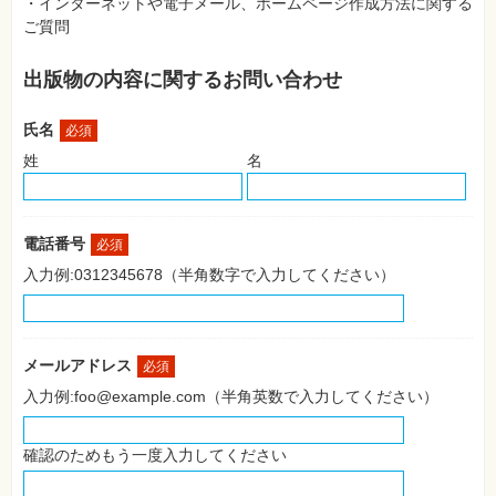
・インターネットや電子メール、ホームページ作成方法に関する
SNS
ご質問
Web
作
出版物の内容に関するお問い合わせ
成・
マ
ー
氏名
ケ
必須
テ
姓
名
ィ
ン
グ
ビ
電話番号
必須
ジ
ネ
入力例:0312345678（半角数字で入力してください）
ス・
読
み
物
メールアドレス
必須
カ
入力例:foo@example.com（半角英数で入力してください）
メ
ラ・
写
真
確認のためもう一度入力してください
資