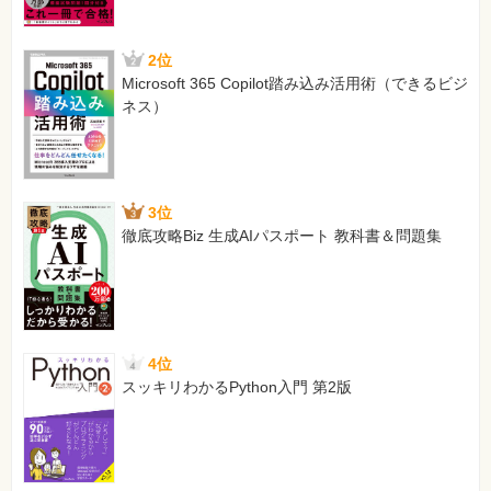
2位
Microsoft 365 Copilot踏み込み活用術（できるビジ
ネス）
3位
徹底攻略Biz 生成AIパスポート 教科書＆問題集
4位
スッキリわかるPython入門 第2版