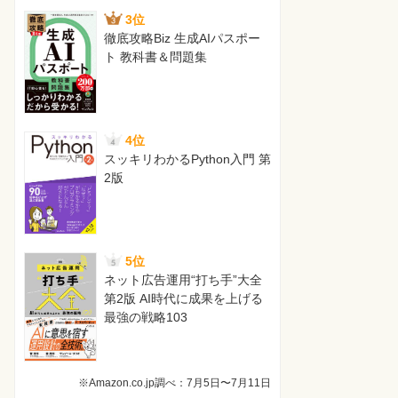
3位
徹底攻略Biz 生成AIパスポー
ト 教科書＆問題集
4位
スッキリわかるPython入門 第
2版
5位
ネット広告運用“打ち手”大全
第2版 AI時代に成果を上げる
最強の戦略103
※Amazon.co.jp調べ：7月5日〜7月11日