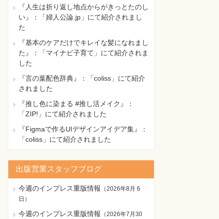
『人生は折り返し地点からがきっとたのし
い』：「婦人公論.jp」にて紹介されまし
た
『基本のケアだけでキレイな髪になれまし
た』：「マイナビ子育て」にて紹介されま
した
『言の葉配色辞典』：「coliss」にて紹介
されました
『推し色に染まる #推し活メイク』：
「ZIP!」にて紹介されました
『Figmaで作るUIデザインアイデア集』：
「coliss」にて紹介されました
出版営業スタッフブログ
今週のインプレス重版情報
（
2026年8月 6
日
）
今週のインプレス重版情報
（
2026年7月30