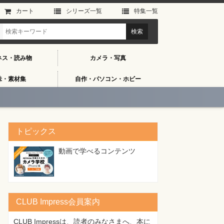
カート
シリーズ⼀覧
特集⼀覧
ネス・読み物
カメラ・写真
味・素材集
自作・パソコン・ホビー
トピックス
動画で学べるコンテンツ
CLUB Impress会員案内
CLUB Impressは、読者のみなさまへ、本に