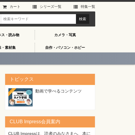
カート
シリーズ⼀覧
特集⼀覧
ネス・読み物
カメラ・写真
味・素材集
自作・パソコン・ホビー
トピックス
動画で学べるコンテンツ
CLUB Impress会員案内
CLUB Impressは、読者のみなさまへ、本に