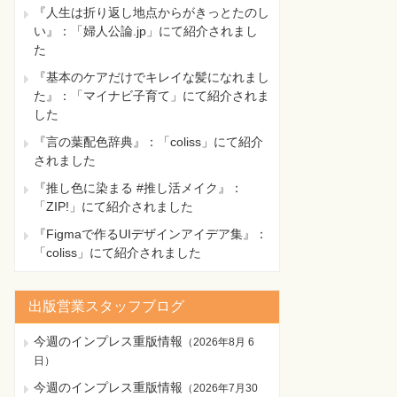
『人生は折り返し地点からがきっとたのし
い』：「婦人公論.jp」にて紹介されまし
た
『基本のケアだけでキレイな髪になれまし
た』：「マイナビ子育て」にて紹介されま
した
『言の葉配色辞典』：「coliss」にて紹介
されました
『推し色に染まる #推し活メイク』：
「ZIP!」にて紹介されました
『Figmaで作るUIデザインアイデア集』：
「coliss」にて紹介されました
出版営業スタッフブログ
今週のインプレス重版情報
（
2026年8月 6
日
）
今週のインプレス重版情報
（
2026年7月30