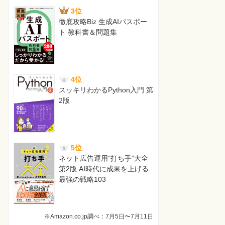
3位
徹底攻略Biz 生成AIパスポー
ト 教科書＆問題集
4位
スッキリわかるPython入門 第
2版
5位
ネット広告運用“打ち手”大全
第2版 AI時代に成果を上げる
最強の戦略103
※Amazon.co.jp調べ：7月5日〜7月11日