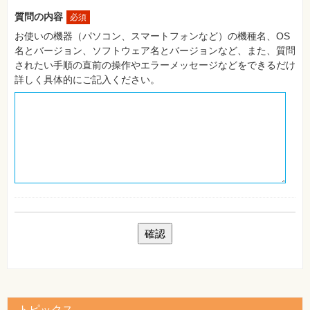
自
質問の内容
必須
作・
パ
お使いの機器（パソコン、スマートフォンなど）の機種名、OS
ソ
名とバージョン、ソフトウェア名とバージョンなど、また、質問
コ
ン・
されたい手順の直前の操作やエラーメッセージなどをできるだけ
ホ
詳しく具体的にご記入ください。
ビ
ー
Club
Impress
ロ
グ
イ
ン
カ
ー
ト
シ
リ
ー
ズ
⼀
覧
トピックス