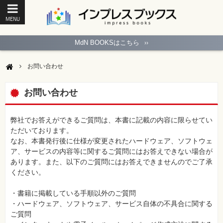
MENU
ト
ッ
MdN BOOKSはこちら
››
プ
ペ
ー
お問い合わせ
ジ
パ
ソ
お問い合わせ
コ
ン
ソ
フ
弊社でお答えができるご質問は、本書に記載の内容に限らせてい
ト
ただいております。
なお、本書発行後に仕様が変更されたハードウェア、ソフトウェ
モ
ア、サービスの内容等に関するご質問にはお答えできない場合が
バ
あります。また、以下のご質問にはお答えできませんのでご了承
イ
ル・
ください。
ス
マ
ー
・書籍に掲載している手順以外のご質問
ト
・ハードウェア、ソフトウェア、サービス自体の不具合に関する
フ
ォ
ご質問
ン・