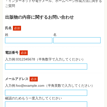
・インターネットや電子メール、ホームページ作成方法に関する
SNS
ご質問
Web
作
出版物の内容に関するお問い合わせ
成・
マ
ー
氏名
ケ
必須
テ
姓
名
ィ
ン
グ
ビ
電話番号
必須
ジ
ネ
入力例:0312345678（半角数字で入力してください）
ス・
読
み
物
メールアドレス
必須
カ
入力例:foo@example.com（半角英数で入力してください）
メ
ラ・
写
真
確認のためもう一度入力してください
資