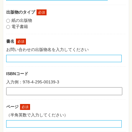
格
試
験
出版物のタイプ
必須
紙の出版物
プ
ロ
電子書籍
グ
ラ
ミ
書名
必須
ン
グ
お問い合わせの出版物名を入力してください
ネ
ッ
ト
ワ
ー
ISBNコード
ク・
テ
入力例：978-4-295-00139-3
ク
ノ
ロ
ジ
ー
ページ
必須
趣
（半角英数で入力してください）
味・
素
材
集