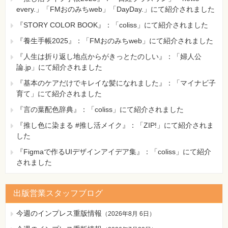
every.」「FMおのみちweb」「DayDay.」にて紹介されました
『STORY COLOR BOOK』：「coliss」にて紹介されました
『養生手帳2025』：「FMおのみちweb」にて紹介されました
『人生は折り返し地点からがきっとたのしい』：「婦人公
論.jp」にて紹介されました
『基本のケアだけでキレイな髪になれました』：「マイナビ子
育て」にて紹介されました
『言の葉配色辞典』：「coliss」にて紹介されました
『推し色に染まる #推し活メイク』：「ZIP!」にて紹介されま
した
『Figmaで作るUIデザインアイデア集』：「coliss」にて紹介
されました
出版営業スタッフブログ
今週のインプレス重版情報
（
2026年8月 6日
）