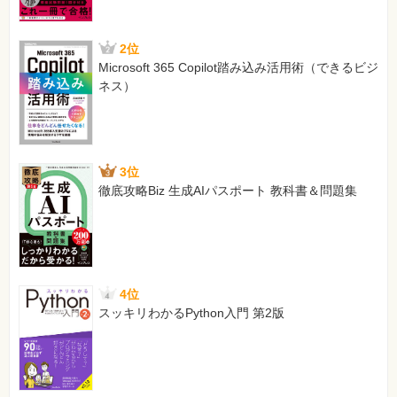
2位
Microsoft 365 Copilot踏み込み活用術（できるビジ
ネス）
3位
徹底攻略Biz 生成AIパスポート 教科書＆問題集
4位
スッキリわかるPython入門 第2版