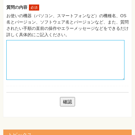
自
質問の内容
必須
作・
パ
お使いの機器（パソコン、スマートフォンなど）の機種名、OS
ソ
名とバージョン、ソフトウェア名とバージョンなど、また、質問
コ
ン・
されたい手順の直前の操作やエラーメッセージなどをできるだけ
ホ
詳しく具体的にご記入ください。
ビ
ー
Club
Impress
ロ
グ
イ
ン
カ
ー
ト
シ
リ
ー
ズ
⼀
覧
トピックス