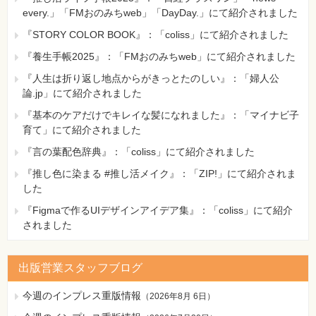
every.」「FMおのみちweb」「DayDay.」にて紹介されました
『STORY COLOR BOOK』：「coliss」にて紹介されました
『養生手帳2025』：「FMおのみちweb」にて紹介されました
『人生は折り返し地点からがきっとたのしい』：「婦人公
論.jp」にて紹介されました
『基本のケアだけでキレイな髪になれました』：「マイナビ子
育て」にて紹介されました
『言の葉配色辞典』：「coliss」にて紹介されました
『推し色に染まる #推し活メイク』：「ZIP!」にて紹介されま
した
『Figmaで作るUIデザインアイデア集』：「coliss」にて紹介
されました
出版営業スタッフブログ
今週のインプレス重版情報
（
2026年8月 6日
）