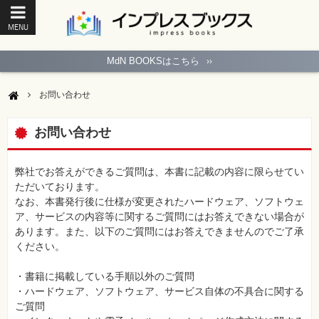
MENU
ト
ッ
MdN BOOKSはこちら
››
プ
ペ
ー
お問い合わせ
ジ
パ
ソ
お問い合わせ
コ
ン
ソ
フ
弊社でお答えができるご質問は、本書に記載の内容に限らせてい
ト
ただいております。
なお、本書発行後に仕様が変更されたハードウェア、ソフトウェ
モ
ア、サービスの内容等に関するご質問にはお答えできない場合が
バ
あります。また、以下のご質問にはお答えできませんのでご了承
イ
ル・
ください。
ス
マ
ー
・書籍に掲載している手順以外のご質問
ト
・ハードウェア、ソフトウェア、サービス自体の不具合に関する
フ
ォ
ご質問
ン・