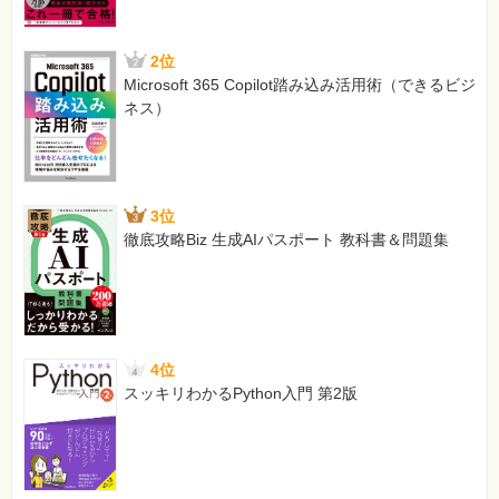
2位
Microsoft 365 Copilot踏み込み活用術（できるビジ
ネス）
3位
徹底攻略Biz 生成AIパスポート 教科書＆問題集
4位
スッキリわかるPython入門 第2版