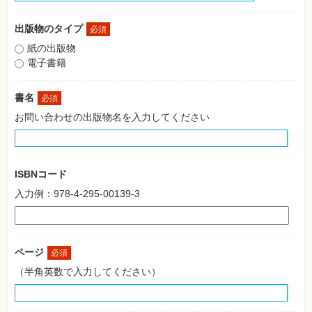
格
試
験
出版物のタイプ
必須
紙の出版物
プ
ロ
電子書籍
グ
ラ
ミ
書名
必須
ン
グ
お問い合わせの出版物名を入力してください
ネ
ッ
ト
ワ
ー
ISBNコード
ク・
テ
入力例：978-4-295-00139-3
ク
ノ
ロ
ジ
ー
ページ
必須
趣
（半角英数で入力してください）
味・
素
材
集