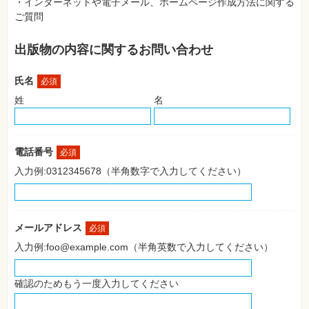
・インターネットや電子メール、ホームページ作成方法に関する
SNS
ご質問
Web
作
出版物の内容に関するお問い合わせ
成・
マ
ー
氏名
ケ
必須
テ
姓
名
ィ
ン
グ
ビ
電話番号
必須
ジ
ネ
入力例:0312345678（半角数字で入力してください）
ス・
読
み
物
メールアドレス
必須
カ
入力例:foo@example.com（半角英数で入力してください）
メ
ラ・
写
真
確認のためもう一度入力してください
資