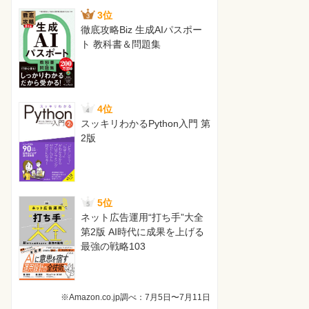
3位
徹底攻略Biz 生成AIパスポー
ト 教科書＆問題集
4位
スッキリわかるPython入門 第
2版
5位
ネット広告運用“打ち手”大全
第2版 AI時代に成果を上げる
最強の戦略103
※Amazon.co.jp調べ：7月5日〜7月11日