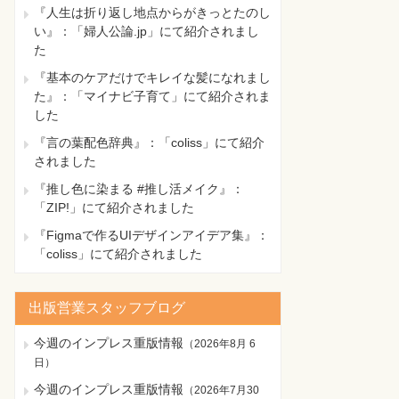
『人生は折り返し地点からがきっとたのし
い』：「婦人公論.jp」にて紹介されまし
た
『基本のケアだけでキレイな髪になれまし
た』：「マイナビ子育て」にて紹介されま
した
『言の葉配色辞典』：「coliss」にて紹介
されました
『推し色に染まる #推し活メイク』：
「ZIP!」にて紹介されました
『Figmaで作るUIデザインアイデア集』：
「coliss」にて紹介されました
出版営業スタッフブログ
今週のインプレス重版情報
（
2026年8月 6
日
）
今週のインプレス重版情報
（
2026年7月30