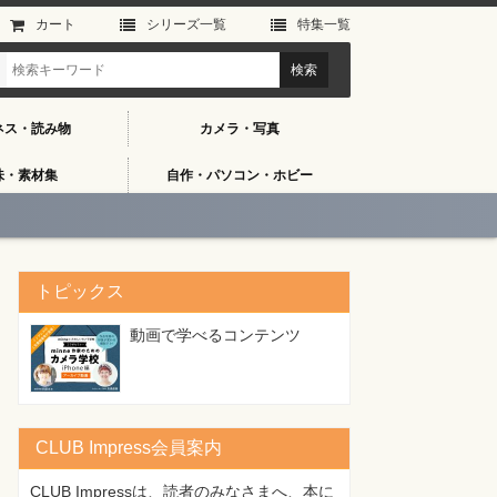
カート
シリーズ⼀覧
特集⼀覧
ネス・読み物
カメラ・写真
味・素材集
自作・パソコン・ホビー
トピックス
動画で学べるコンテンツ
CLUB Impress会員案内
CLUB Impressは、読者のみなさまへ、本に