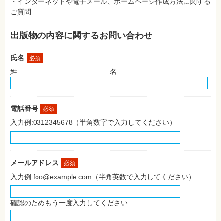
・インターネットや電子メール、ホームページ作成方法に関する
SNS
ご質問
Web
作
出版物の内容に関するお問い合わせ
成・
マ
ー
氏名
ケ
必須
テ
姓
名
ィ
ン
グ
ビ
電話番号
必須
ジ
ネ
入力例:0312345678（半角数字で入力してください）
ス・
読
み
物
メールアドレス
必須
カ
入力例:foo@example.com（半角英数で入力してください）
メ
ラ・
写
真
確認のためもう一度入力してください
資