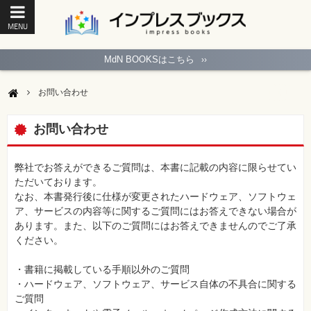
MENU
ト
ッ
MdN BOOKSはこちら
››
プ
ペ
ー
お問い合わせ
ジ
パ
ソ
お問い合わせ
コ
ン
ソ
フ
弊社でお答えができるご質問は、本書に記載の内容に限らせてい
ト
ただいております。
なお、本書発行後に仕様が変更されたハードウェア、ソフトウェ
モ
ア、サービスの内容等に関するご質問にはお答えできない場合が
バ
あります。また、以下のご質問にはお答えできませんのでご了承
イ
ル・
ください。
ス
マ
ー
・書籍に掲載している手順以外のご質問
ト
・ハードウェア、ソフトウェア、サービス自体の不具合に関する
フ
ォ
ご質問
ン・