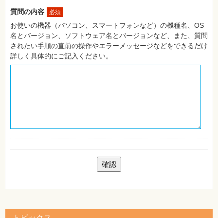
自
質問の内容
必須
作・
パ
お使いの機器（パソコン、スマートフォンなど）の機種名、OS
ソ
名とバージョン、ソフトウェア名とバージョンなど、また、質問
コ
ン・
されたい手順の直前の操作やエラーメッセージなどをできるだけ
ホ
詳しく具体的にご記入ください。
ビ
ー
Club
Impress
ロ
グ
イ
ン
カ
ー
ト
シ
リ
ー
ズ
⼀
覧
トピックス