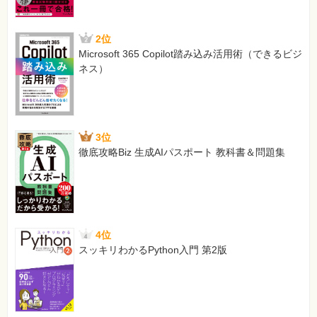
2位
Microsoft 365 Copilot踏み込み活用術（できるビジ
ネス）
3位
徹底攻略Biz 生成AIパスポート 教科書＆問題集
4位
スッキリわかるPython入門 第2版