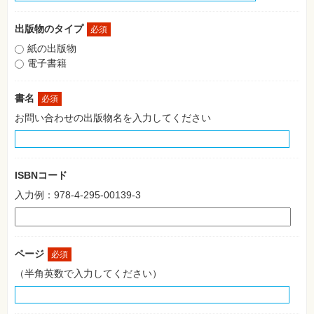
格
試
験
出版物のタイプ
必須
紙の出版物
プ
ロ
電子書籍
グ
ラ
ミ
書名
必須
ン
グ
お問い合わせの出版物名を入力してください
ネ
ッ
ト
ワ
ー
ISBNコード
ク・
テ
入力例：978-4-295-00139-3
ク
ノ
ロ
ジ
ー
ページ
必須
趣
（半角英数で入力してください）
味・
素
材
集