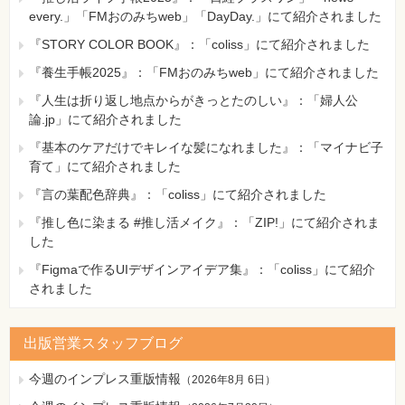
every.」「FMおのみちweb」「DayDay.」にて紹介されました
『STORY COLOR BOOK』：「coliss」にて紹介されました
『養生手帳2025』：「FMおのみちweb」にて紹介されました
『人生は折り返し地点からがきっとたのしい』：「婦人公
論.jp」にて紹介されました
『基本のケアだけでキレイな髪になれました』：「マイナビ子
育て」にて紹介されました
『言の葉配色辞典』：「coliss」にて紹介されました
『推し色に染まる #推し活メイク』：「ZIP!」にて紹介されま
した
『Figmaで作るUIデザインアイデア集』：「coliss」にて紹介
されました
出版営業スタッフブログ
今週のインプレス重版情報
（
2026年8月 6日
）