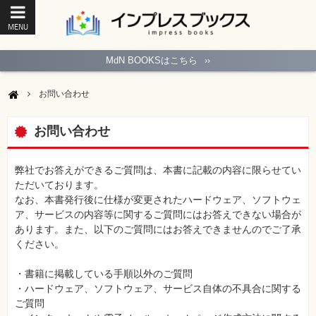
MENU
ト
ッ
MdN BOOKSはこちら
››
プ
ペ
ー
お問い合わせ
ジ
パ
ソ
お問い合わせ
コ
ン
ソ
フ
弊社でお答えができるご質問は、本書に記載の内容に限らせてい
ト
ただいております。
なお、本書発行後に仕様が変更されたハードウェア、ソフトウェ
モ
ア、サービスの内容等に関するご質問にはお答えできない場合が
バ
あります。また、以下のご質問にはお答えできませんのでご了承
イ
ル・
ください。
ス
マ
ー
・書籍に掲載している手順以外のご質問
ト
・ハードウェア、ソフトウェア、サービス自体の不具合に関する
フ
ォ
ご質問
ン・