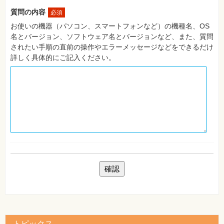
自
質問の内容
必須
作・
パ
お使いの機器（パソコン、スマートフォンなど）の機種名、OS
ソ
名とバージョン、ソフトウェア名とバージョンなど、また、質問
コ
ン・
されたい手順の直前の操作やエラーメッセージなどをできるだけ
ホ
詳しく具体的にご記入ください。
ビ
ー
Club
Impress
ロ
グ
イ
ン
カ
ー
ト
シ
リ
ー
ズ
⼀
覧
トピックス