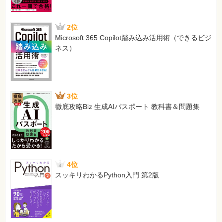
2位
Microsoft 365 Copilot踏み込み活用術（できるビジ
ネス）
3位
徹底攻略Biz 生成AIパスポート 教科書＆問題集
4位
スッキリわかるPython入門 第2版