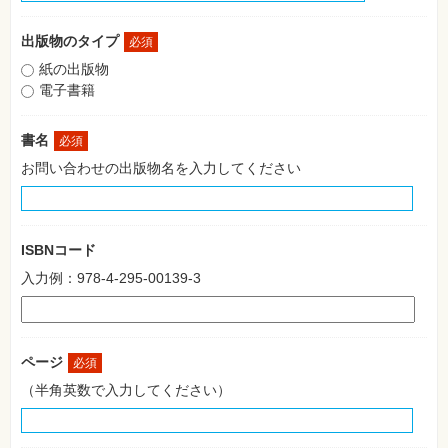
格
試
験
出版物のタイプ
必須
紙の出版物
プ
ロ
電子書籍
グ
ラ
ミ
書名
必須
ン
グ
お問い合わせの出版物名を入力してください
ネ
ッ
ト
ワ
ー
ISBNコード
ク・
テ
入力例：978-4-295-00139-3
ク
ノ
ロ
ジ
ー
ページ
必須
趣
（半角英数で入力してください）
味・
素
材
集