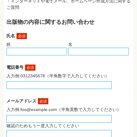
・インターネットや電子メール、ホームページ作成方法に関する
SNS
ご質問
Web
作
出版物の内容に関するお問い合わせ
成・
マ
ー
氏名
ケ
必須
テ
姓
名
ィ
ン
グ
ビ
電話番号
必須
ジ
ネ
入力例:0312345678（半角数字で入力してください）
ス・
読
み
物
メールアドレス
必須
カ
入力例:foo@example.com（半角英数で入力してください）
メ
ラ・
写
真
確認のためもう一度入力してください
資