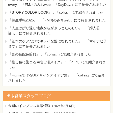
every.」「FMおのみちweb」「DayDay.」にて紹介されました
『STORY COLOR BOOK』：「coliss」にて紹介されました
『養生手帳2025』：「FMおのみちweb」にて紹介されました
『人生は折り返し地点からがきっとたのしい』：「婦人公
論.jp」にて紹介されました
『基本のケアだけでキレイな髪になれました』：「マイナビ子
育て」にて紹介されました
『言の葉配色辞典』：「coliss」にて紹介されました
『推し色に染まる #推し活メイク』：「ZIP!」にて紹介されま
した
『Figmaで作るUIデザインアイデア集』：「coliss」にて紹介
されました
出版営業スタッフブログ
今週のインプレス重版情報
（
2026年8月 6日
）