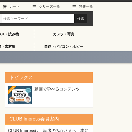
カート
シリーズ⼀覧
特集⼀覧
ネス・読み物
カメラ・写真
味・素材集
自作・パソコン・ホビー
トピックス
動画で学べるコンテンツ
CLUB Impress会員案内
CLUB Impressは、読者のみなさまへ、本に