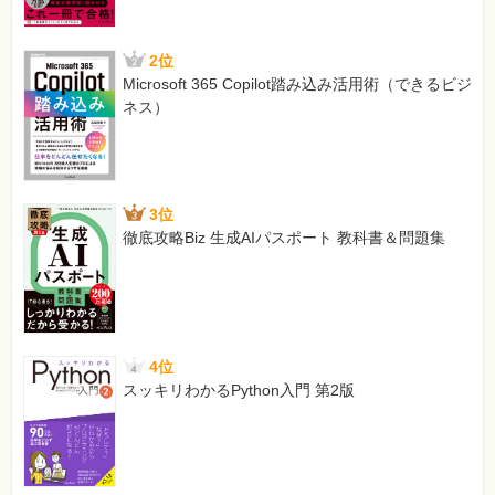
2位
Microsoft 365 Copilot踏み込み活用術（できるビジ
ネス）
3位
徹底攻略Biz 生成AIパスポート 教科書＆問題集
4位
スッキリわかるPython入門 第2版