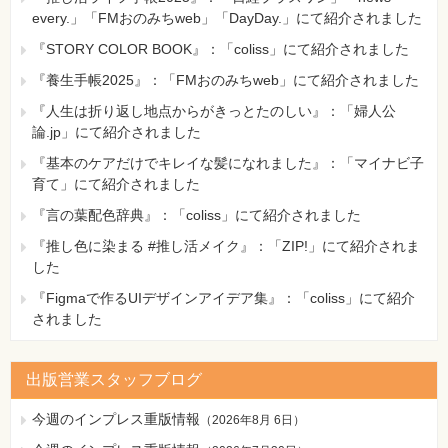
every.」「FMおのみちweb」「DayDay.」にて紹介されました
『STORY COLOR BOOK』：「coliss」にて紹介されました
『養生手帳2025』：「FMおのみちweb」にて紹介されました
『人生は折り返し地点からがきっとたのしい』：「婦人公
論.jp」にて紹介されました
『基本のケアだけでキレイな髪になれました』：「マイナビ子
育て」にて紹介されました
『言の葉配色辞典』：「coliss」にて紹介されました
『推し色に染まる #推し活メイク』：「ZIP!」にて紹介されま
した
『Figmaで作るUIデザインアイデア集』：「coliss」にて紹介
されました
出版営業スタッフブログ
今週のインプレス重版情報
（
2026年8月 6日
）