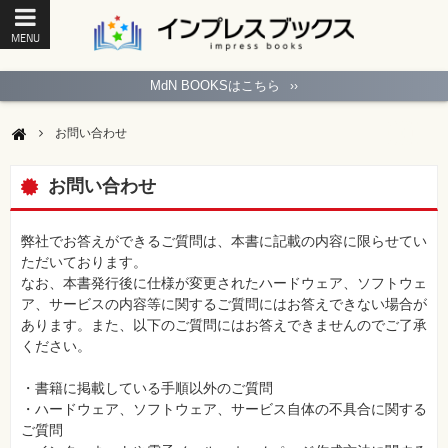
MENU
ト
ッ
MdN BOOKSはこちら
››
プ
ペ
ー
お問い合わせ
ジ
パ
ソ
お問い合わせ
コ
ン
ソ
フ
弊社でお答えができるご質問は、本書に記載の内容に限らせてい
ト
ただいております。
なお、本書発行後に仕様が変更されたハードウェア、ソフトウェ
モ
ア、サービスの内容等に関するご質問にはお答えできない場合が
バ
あります。また、以下のご質問にはお答えできませんのでご了承
イ
ル・
ください。
ス
マ
ー
・書籍に掲載している手順以外のご質問
ト
・ハードウェア、ソフトウェア、サービス自体の不具合に関する
フ
ォ
ご質問
ン・