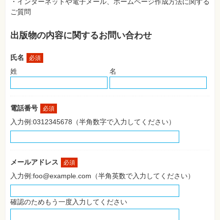
・インターネットや電子メール、ホームページ作成方法に関する
SNS
ご質問
Web
作
出版物の内容に関するお問い合わせ
成・
マ
ー
氏名
ケ
必須
テ
姓
名
ィ
ン
グ
ビ
電話番号
必須
ジ
ネ
入力例:0312345678（半角数字で入力してください）
ス・
読
み
物
メールアドレス
必須
カ
入力例:foo@example.com（半角英数で入力してください）
メ
ラ・
写
真
確認のためもう一度入力してください
資