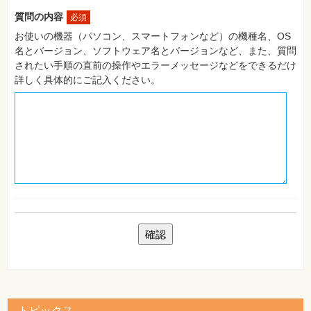
自
質問の内容
必須
作・
パ
お使いの機器（パソコン、スマートフォンなど）の機種名、OS
ソ
名とバージョン、ソフトウェア名とバージョンなど、また、質問
コ
ン・
されたい手順の直前の操作やエラーメッセージなどをできるだけ
ホ
詳しく具体的にご記入ください。
ビ
ー
Club
Impress
ロ
グ
イ
ン
カ
ー
ト
シ
リ
ー
ズ
⼀
覧
トピックス