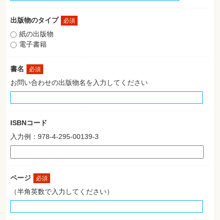
格
試
験
出版物のタイプ
必須
紙の出版物
プ
ロ
電子書籍
グ
ラ
ミ
書名
必須
ン
グ
お問い合わせの出版物名を入力してください
ネ
ッ
ト
ワ
ー
ISBNコード
ク・
テ
入力例：978-4-295-00139-3
ク
ノ
ロ
ジ
ー
ページ
必須
趣
（半角英数で入力してください）
味・
素
材
集