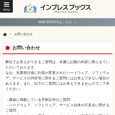
MENU
ト
ッ
MdN BOOKSはこちら
››
プ
ペ
ー
お問い合わせ
ジ
パ
ソ
お問い合わせ
コ
ン
ソ
フ
弊社でお答えができるご質問は、本書に記載の内容に限らせてい
ト
ただいております。
なお、本書発行後に仕様が変更されたハードウェア、ソフトウェ
モ
ア、サービスの内容等に関するご質問にはお答えできない場合が
バ
あります。また、以下のご質問にはお答えできませんのでご了承
イ
ル・
ください。
ス
マ
ー
・書籍に掲載している手順以外のご質問
ト
・ハードウェア、ソフトウェア、サービス自体の不具合に関する
フ
ォ
ご質問
ン・