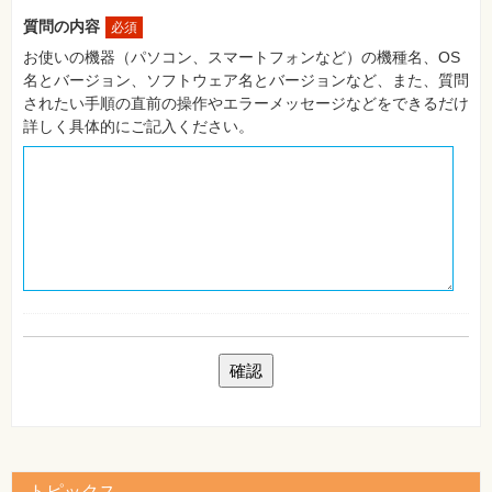
自
質問の内容
必須
作・
パ
お使いの機器（パソコン、スマートフォンなど）の機種名、OS
ソ
名とバージョン、ソフトウェア名とバージョンなど、また、質問
コ
ン・
されたい手順の直前の操作やエラーメッセージなどをできるだけ
ホ
詳しく具体的にご記入ください。
ビ
ー
Club
Impress
ロ
グ
イ
ン
カ
ー
ト
シ
リ
ー
ズ
⼀
覧
トピックス