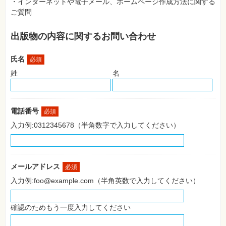
・インターネットや電子メール、ホームページ作成方法に関する
SNS
ご質問
Web
作
出版物の内容に関するお問い合わせ
成・
マ
ー
氏名
ケ
必須
テ
姓
名
ィ
ン
グ
ビ
電話番号
必須
ジ
ネ
入力例:0312345678（半角数字で入力してください）
ス・
読
み
物
メールアドレス
必須
カ
入力例:foo@example.com（半角英数で入力してください）
メ
ラ・
写
真
確認のためもう一度入力してください
資