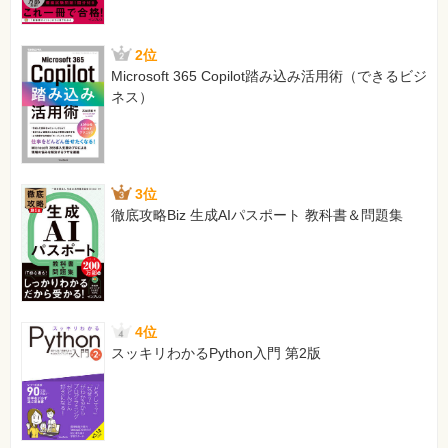
2位
Microsoft 365 Copilot踏み込み活用術（できるビジ
ネス）
3位
徹底攻略Biz 生成AIパスポート 教科書＆問題集
4位
スッキリわかるPython入門 第2版