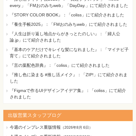
every.」「FMおのみちweb」「DayDay.」にて紹介されました
『STORY COLOR BOOK』：「coliss」にて紹介されました
『養生手帳2025』：「FMおのみちweb」にて紹介されました
『人生は折り返し地点からがきっとたのしい』：「婦人公
論.jp」にて紹介されました
『基本のケアだけでキレイな髪になれました』：「マイナビ子
育て」にて紹介されました
『言の葉配色辞典』：「coliss」にて紹介されました
『推し色に染まる #推し活メイク』：「ZIP!」にて紹介されま
した
『Figmaで作るUIデザインアイデア集』：「coliss」にて紹介
されました
出版営業スタッフブログ
今週のインプレス重版情報
（
2026年8月 6日
）