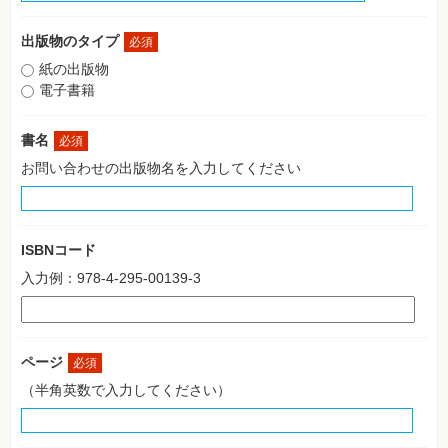
格
試
験
出版物のタイプ
必須
紙の出版物
プ
ロ
電子書籍
グ
ラ
ミ
書名
必須
ン
グ
お問い合わせの出版物名を入力してください
ネ
ッ
ト
ワ
ー
ISBNコード
ク・
テ
入力例：978-4-295-00139-3
ク
ノ
ロ
ジ
ー
ページ
必須
趣
（半角英数で入力してください）
味・
素
材
集