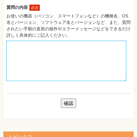
自
質問の内容
必須
作・
パ
お使いの機器（パソコン、スマートフォンなど）の機種名、OS
ソ
名とバージョン、ソフトウェア名とバージョンなど、また、質問
コ
ン・
されたい手順の直前の操作やエラーメッセージなどをできるだけ
ホ
詳しく具体的にご記入ください。
ビ
ー
Club
Impress
ロ
グ
イ
ン
カ
ー
ト
シ
リ
ー
ズ
⼀
覧
トピックス