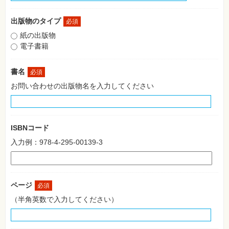
格
試
験
出版物のタイプ
必須
紙の出版物
プ
ロ
電子書籍
グ
ラ
ミ
書名
必須
ン
グ
お問い合わせの出版物名を入力してください
ネ
ッ
ト
ワ
ー
ISBNコード
ク・
テ
入力例：978-4-295-00139-3
ク
ノ
ロ
ジ
ー
ページ
必須
趣
（半角英数で入力してください）
味・
素
材
集