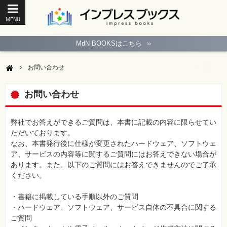
MENU
ト
ッ
MdN BOOKSはこちら
››
プ
ペ
ー
お問い合わせ
ジ
パ
ソ
お問い合わせ
コ
ン
ソ
フ
弊社でお答えができるご質問は、本書に記載の内容に限らせてい
ト
ただいております。
なお、本書発行後に仕様が変更されたハードウェア、ソフトウェ
モ
ア、サービスの内容等に関するご質問にはお答えできない場合が
バ
あります。また、以下のご質問にはお答えできませんのでご了承
イ
ル・
ください。
ス
マ
ー
・書籍に掲載している手順以外のご質問
ト
・ハードウェア、ソフトウェア、サービス自体の不具合に関する
フ
ォ
ご質問
ン・