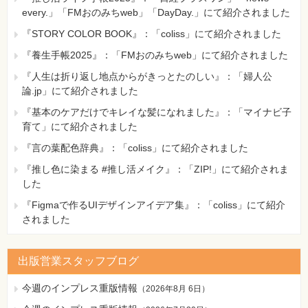
every.」「FMおのみちweb」「DayDay.」にて紹介されました
『STORY COLOR BOOK』：「coliss」にて紹介されました
『養生手帳2025』：「FMおのみちweb」にて紹介されました
『人生は折り返し地点からがきっとたのしい』：「婦人公
論.jp」にて紹介されました
『基本のケアだけでキレイな髪になれました』：「マイナビ子
育て」にて紹介されました
『言の葉配色辞典』：「coliss」にて紹介されました
『推し色に染まる #推し活メイク』：「ZIP!」にて紹介されま
した
『Figmaで作るUIデザインアイデア集』：「coliss」にて紹介
されました
出版営業スタッフブログ
今週のインプレス重版情報
（
2026年8月 6日
）