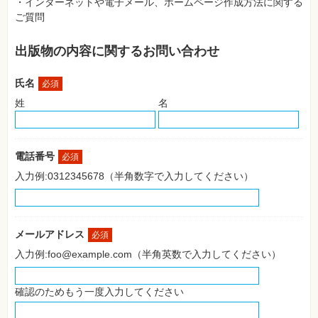
・インターネットや電子メール、ホームページ作成方法に関する
SNS
ご質問
Web
作
出版物の内容に関するお問い合わせ
成・
マ
ー
氏名
ケ
必須
テ
姓
名
ィ
ン
グ
ビ
電話番号
必須
ジ
ネ
入力例:0312345678（半角数字で入力してください）
ス・
読
み
物
メールアドレス
必須
カ
入力例:foo@example.com（半角英数で入力してください）
メ
ラ・
写
真
確認のためもう一度入力してください
資