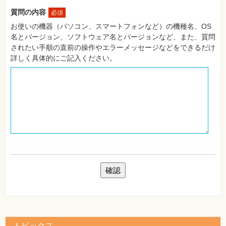
自
質問の内容
必須
作・
パ
お使いの機器（パソコン、スマートフォンなど）の機種名、OS
ソ
名とバージョン、ソフトウェア名とバージョンなど、また、質問
コ
ン・
されたい手順の直前の操作やエラーメッセージなどをできるだけ
ホ
詳しく具体的にご記入ください。
ビ
ー
Club
Impress
ロ
グ
イ
ン
カ
ー
ト
シ
リ
ー
ズ
⼀
覧
トピックス