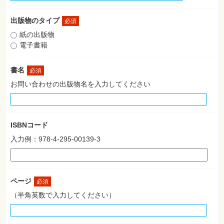
格
試
験
出版物のタイプ
必須
紙の出版物
プ
ロ
電子書籍
グ
ラ
ミ
書名
必須
ン
グ
お問い合わせの出版物名を入力してください
ネ
ッ
ト
ワ
ー
ISBNコード
ク・
テ
入力例：978-4-295-00139-3
ク
ノ
ロ
ジ
ー
ページ
必須
趣
（半角英数で入力してください）
味・
素
材
集