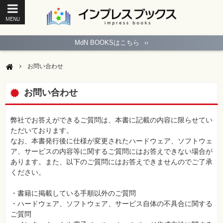
MENU
ト
ッ
MdN BOOKSはこちら
››
プ
ペ
ー
お問い合わせ
ジ
パ
ソ
お問い合わせ
コ
ン
ソ
フ
弊社でお答えができるご質問は、本書に記載の内容に限らせてい
ト
ただいております。
なお、本書発行後に仕様が変更されたハードウェア、ソフトウェ
モ
ア、サービスの内容等に関するご質問にはお答えできない場合が
バ
あります。また、以下のご質問にはお答えできませんのでご了承
イ
ル・
ください。
ス
マ
ー
・書籍に掲載している手順以外のご質問
ト
・ハードウェア、ソフトウェア、サービス自体の不具合に関する
フ
ォ
ご質問
ン・