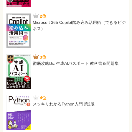
2位
Microsoft 365 Copilot踏み込み活用術（できるビジ
ネス）
3位
徹底攻略Biz 生成AIパスポート 教科書＆問題集
4位
スッキリわかるPython入門 第2版