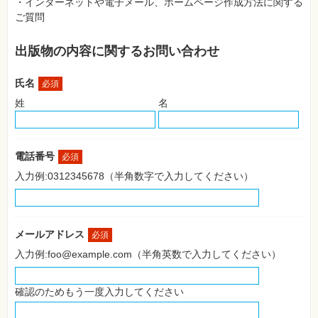
・インターネットや電子メール、ホームページ作成方法に関する
SNS
ご質問
Web
作
出版物の内容に関するお問い合わせ
成・
マ
ー
氏名
ケ
必須
テ
姓
名
ィ
ン
グ
ビ
電話番号
必須
ジ
ネ
入力例:0312345678（半角数字で入力してください）
ス・
読
み
物
メールアドレス
必須
カ
入力例:foo@example.com（半角英数で入力してください）
メ
ラ・
写
真
確認のためもう一度入力してください
資