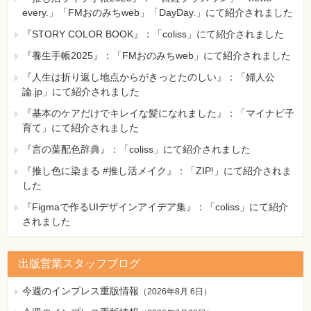
every.」「FMおのみちweb」「DayDay.」にて紹介されました
『STORY COLOR BOOK』：「coliss」にて紹介されました
『養生手帳2025』：「FMおのみちweb」にて紹介されました
『人生は折り返し地点からがきっとたのしい』：「婦人公
論.jp」にて紹介されました
『基本のケアだけでキレイな髪になれました』：「マイナビ子
育て」にて紹介されました
『言の葉配色辞典』：「coliss」にて紹介されました
『推し色に染まる #推し活メイク』：「ZIP!」にて紹介されま
した
『Figmaで作るUIデザインアイデア集』：「coliss」にて紹介
されました
出版営業スタッフブログ
今週のインプレス重版情報
（
2026年8月 6日
）