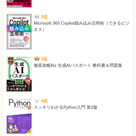
2位
Microsoft 365 Copilot踏み込み活用術（できるビジ
ネス）
3位
徹底攻略Biz 生成AIパスポート 教科書＆問題集
4位
スッキリわかるPython入門 第2版