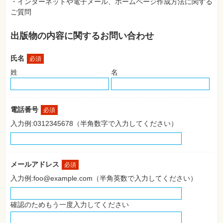
・インターネットや電子メール、ホームページ作成方法に関する
SNS
ご質問
Web
作
出版物の内容に関するお問い合わせ
成・
マ
ー
氏名
ケ
必須
テ
姓
名
ィ
ン
グ
ビ
電話番号
必須
ジ
ネ
入力例:0312345678（半角数字で入力してください）
ス・
読
み
物
メールアドレス
必須
カ
入力例:foo@example.com（半角英数で入力してください）
メ
ラ・
写
真
確認のためもう一度入力してください
資