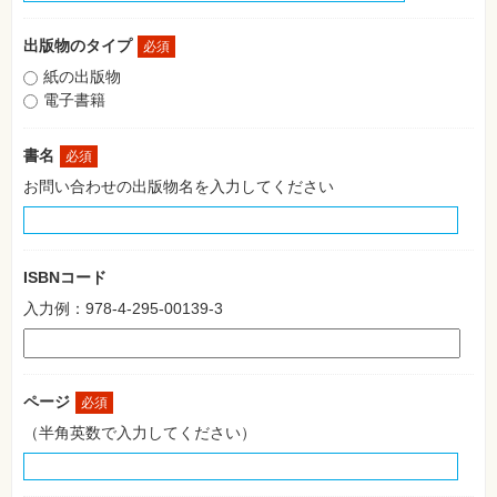
格
試
験
出版物のタイプ
必須
紙の出版物
プ
ロ
電子書籍
グ
ラ
ミ
書名
必須
ン
グ
お問い合わせの出版物名を入力してください
ネ
ッ
ト
ワ
ー
ISBNコード
ク・
テ
入力例：978-4-295-00139-3
ク
ノ
ロ
ジ
ー
ページ
必須
趣
（半角英数で入力してください）
味・
素
材
集