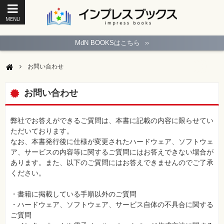
MENU
ト
ッ
MdN BOOKSはこちら
››
プ
ペ
ー
お問い合わせ
ジ
パ
ソ
お問い合わせ
コ
ン
ソ
フ
弊社でお答えができるご質問は、本書に記載の内容に限らせてい
ト
ただいております。
なお、本書発行後に仕様が変更されたハードウェア、ソフトウェ
モ
ア、サービスの内容等に関するご質問にはお答えできない場合が
バ
あります。また、以下のご質問にはお答えできませんのでご了承
イ
ル・
ください。
ス
マ
ー
・書籍に掲載している手順以外のご質問
ト
・ハードウェア、ソフトウェア、サービス自体の不具合に関する
フ
ォ
ご質問
ン・