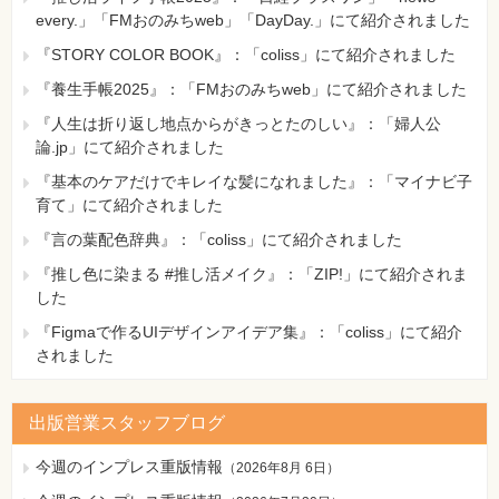
every.」「FMおのみちweb」「DayDay.」にて紹介されました
『STORY COLOR BOOK』：「coliss」にて紹介されました
『養生手帳2025』：「FMおのみちweb」にて紹介されました
『人生は折り返し地点からがきっとたのしい』：「婦人公
論.jp」にて紹介されました
『基本のケアだけでキレイな髪になれました』：「マイナビ子
育て」にて紹介されました
『言の葉配色辞典』：「coliss」にて紹介されました
『推し色に染まる #推し活メイク』：「ZIP!」にて紹介されま
した
『Figmaで作るUIデザインアイデア集』：「coliss」にて紹介
されました
出版営業スタッフブログ
今週のインプレス重版情報
（
2026年8月 6日
）