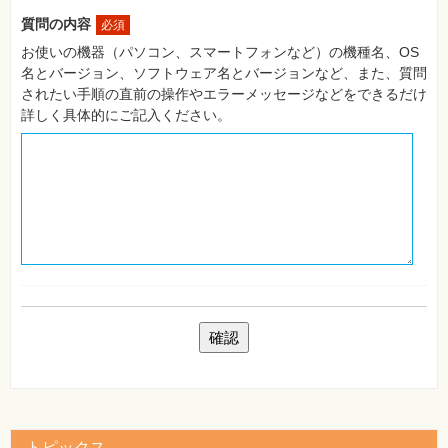
自
質問の内容
必須
作・
パ
お使いの機器（パソコン、スマートフォンなど）の機種名、OS
ソ
名とバージョン、ソフトウェア名とバージョンなど、また、質問
コ
ン・
されたい手順の直前の操作やエラーメッセージなどをできるだけ
ホ
詳しく具体的にご記入ください。
ビ
ー
Club
Impress
ロ
グ
イ
ン
カ
ー
ト
シ
リ
ー
ズ
⼀
覧
トピックス