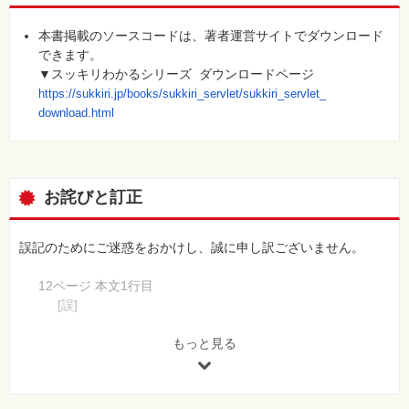
7.3 リクエストスコープを使ったプログラムの作成
7.4 リクエストスコープの注意点
本書掲載のソースコードは、著者運営サイトでダウンロード
7.5 この章のまとめ
できます。
7.6 練習問題
▼スッキリわかるシリーズ ダウンロードページ
7.7 練習問題の解答
https://sukkiri.jp/books/sukki
ri_servlet/sukkiri_servlet_
download.html
第8章 セッションスコープ
8.1 セッションスコープの基礎
8.2 セッションスコープを使ったプログラムの作成
8.3 セッションスコープのしくみ
お詫びと訂正
8.4 セッションスコープの注意点
8.5 この章のまとめ
8.6 練習問題
誤記のためにご迷惑をおかけし、誠に申し訳ございません。
8.7 練習問題の解答
12ページ 本文1行目
第9章 アプリケーションスコープ
[誤]
9.1 アプリケーションスコープの基本
本書に掲載しているすべてのソースコード
9.2 アプリケーションスコープを使ったプログラムの作成
[正]
もっと見る
9.3 アプリケーションスコープの注意点
本書に掲載している主要なソースコード
9.4 スコープの比較
備考：
9.5 この章のまとめ
※ダウンロードデータは、本文で解説しているソースコー