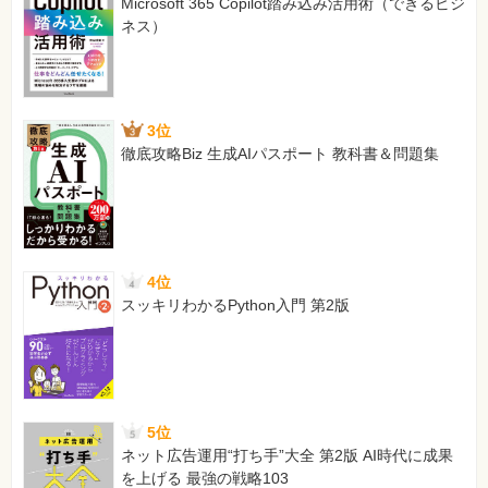
Microsoft 365 Copilot踏み込み活用術（できるビジ
14.2 プログラムを完成させる
[正]
ネス）
14.3 この章のまとめ
response
【 第4刷にて修正 】
付録A Eclipseの初期設定と操作手順
A.1 Eclipseの起動と初期設定
108ページ ページ中程の本文、JSPの略称
A.2 Eclipseの起動とパースペクティブ
3位
[誤]
A.3 ファイルの文字コード
徹底攻略Biz 生成AIパスポート 教科書＆問題集
Java Server Page
A.4 動的Webプロジェクトとサーバ
[正]
A.5 ファイルの作成と実行
JavaServer Pages
A.6 JARファイルの配置
113ページ 図4-3内
付録B フォーム作成の注意点
[誤]
4位
B.1 フォームの作り方
<%! ・・・ %>
スッキリわかるPython入門 第2版
[正]
付録C エラー解決・虎の巻
<%--・・・--%>
C.1 エラーとの上手な付き合い方
【 第2刷にて修正 】
C.2 トラブルシューティング
115ページ 上の構文囲み「JSPコメント」内
付録D 補足
5位
[誤]
D.1 JavaEEの基礎知識
ネット広告運用“打ち手”大全 第2版 AI時代に成果
<%!-- ・・・ --%>
D.2 Webアプリケーションとデプロイ
を上げる 最強の戦略103
[正]