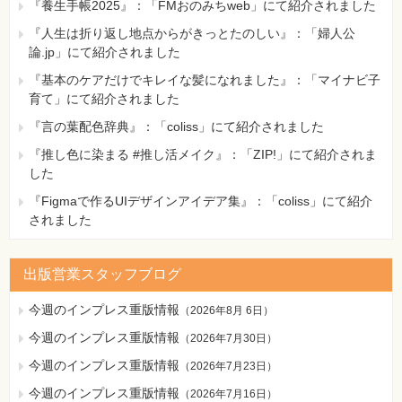
JSPファイルの実行について
『養生手帳2025』：「FMおのみちweb」にて紹介されました
・Eclipseの内部ブラウザの変更
『人生は折り返し地点からがきっとたのしい』：「婦人公
・ブラウザの複数ウインドウとセッションID
132ページ リスト5-1の1行目
論.jp」にて紹介されました
・ステートフルな通信
[誤]
・セッションスコープと直列化
『基本のケアだけでキレイな髪になれました』：「マイナビ子
<form action="/example/formSampleServlet"
・データベースvsアプリケーションスコープ
育て」にて紹介されました
method="post”>
・コンテキスト
[正]
『言の葉配色辞典』：「coliss」にて紹介されました
・ArrayListの基本的な使い方
<form action="/example/FormSampleServlet"
・JSPファイルのインスタンス化
『推し色に染まる #推し活メイク』：「ZIP!」にて紹介されま
method="post">
・スレッドとサーブレット
した
【 第5刷にて修正 】
・サーブレットのバージョンにご用心
『Figmaで作るUIデザインアイデア集』：「coliss」にて紹介
・JSPファイルとHTMLファイルへのフィルタ適用
146ページ コラム「GETリクエストで全角文字を表示する」
されました
・JSPファイルのバージョンにご用心369
についての補足
・H2Database
[誤]
・デザインパターン
補足）Tomcat8.0では、「ISO-8859-1(latin1)」ではなく
出版営業スタッフブログ
・コネクションプーリング
「UTF-8」になりました。
・機能要件と非機能要件
[正]
今週のインプレス重版情報
（
2026年8月 6日
）
・単体テストとJUnit
・JavaEEアプリケーションサーバ
今週のインプレス重版情報
（
2026年7月30日
）
155ページ ページ中程構文囲み「リクエスト先の指定に「?
・サーブレット3.0でのweb.xmlの生成
名前 =値」を付ける」の2行目
今週のインプレス重版情報
（
2026年7月23日
）
[誤]
今週のインプレス重版情報
（
2026年7月16日
）
<form action="リクエスト先?名前=値" method="get">