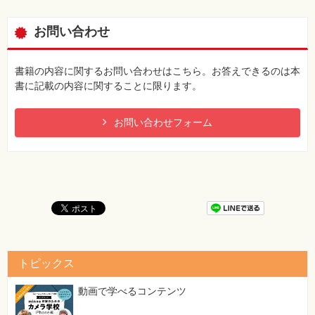
9.6 練習問題
ドになります。練習問題のソースコードは含まれていませ
9.7 練習問題の解答
ん。
お問い合わせ
【 第3刷にて修正 】
第10章 アプリケーション作成
10.1 作成するアプリケーションの機能と動作
48ページ 練習1-2の解答 10行目
書籍の内容に関するお問い合わせはこちら。お答えできるのは本
10.2 開発の準備
[誤]
書に記載の内容に関することに限ります。
10.3 ログイン機能を作成する
経験豊富なエンジニア。<br>開発のかたわら、若手エン
10.4 メイン画面を表示する
ジニアの教育係もしている。実は結構お酒好き。
10.5 ログアウト機能を作成する
お問い合わせフォーム
[正]
10.6 投稿と閲覧の機能を作成する
経験豊富なエンジニア。<br>開発のかたわら、若手エン
10.7 エラーメッセージの表示機能を追加する
ジニアの教育係もしている。<br>実は結構お酒好き。
10.8 この章のまとめ
85ページ ページ上部、菅原のセリフ1行目
■第Ⅳ部 応用的な知識を深めよう
[誤]
これを覚れば、
第11章 サーブレットクラスの実行のしくみとフィルタ
[正]
11.1 サーブレットクラス実行のしくみ
これを覚えれば、
11.2 リスナー
トピックス
11.3 フィルタ
99ページ コード3-5 現在の9行目下に1行追加
11.4 この章のまとめ
[誤]
動画で学べるコンテンツ
11.5 練習問題
9 out.println("</head>");
11.6 練習問題の解答