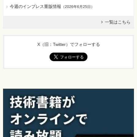
[正]
今週のインプレス重版情報
（
2026年6月25日
）
<form action="リクエスト先?名前=値" method="post">
【 第5刷にて修正 】
一覧はこちら
155ページ ページ中程構文囲み「リクエスト先の指定に「?
名前 =値」を付ける」の5行目
X（旧：Twitter）でフォローする
[誤]
※GETリクエスト時のみ可能
[正]
※フォームを使う場合、method="post"とする
【 第5刷にて修正 】
155ページ ページ下端「・フォームで送る例」リスト内2行
目
[誤]
method="get">
[正]
method="post">
【 第5刷にて修正 】
177ページ 下から5行目。2つ目の例