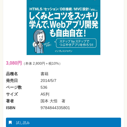
フ
ォ
ン・
SNS
Web
作
成・
マ
ー
ケ
テ
ィ
ン
グ
3,080円
（本体 2,800円＋税10%）
品種名
書籍
ビ
ジ
発売日
2014/5/7
ネ
ス・
ページ数
536
読
サイズ
A5判
み
物
著者
国本 大悟 著
ISBN
9784844335801
カ
メ
ラ・
写
試し読み