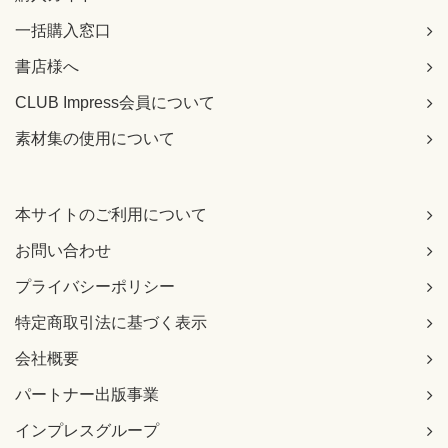
リクエストスコープ
【 第4刷にて修正 】
一括購入窓口
書店様へ
199ページ リスト7-3の1行目
[誤]
CLUB Impress会員について
<%@ page import="bean.Human" %>
[正]
素材集の使用について
<%@ page import="model.Human" %>
【 第5刷にて修正 】
本サイトのご利用について
202ページ 図7-6、右下
[誤]
お問い合わせ
リクエストコープ
[正]
プライバシーポリシー
リクエストスコープ
【 第4刷にて修正 】
特定商取引法に基づく表示
会社概要
202ページ 図7-6、図の下方
[誤]
パートナー出版事業
healthCheck.jsp
[正]
インプレスグループ
healthCheckResult.jsp