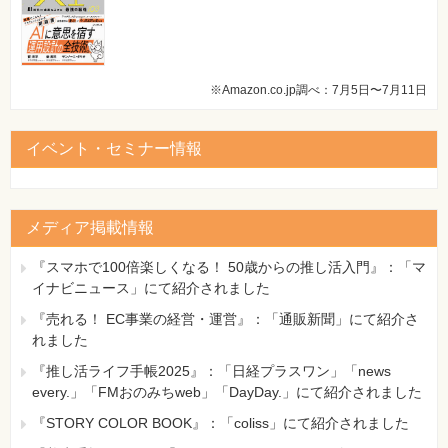
D.3 リクエスト先の指定方法
<%--・・・--%>
D.4 本書のデータベース環境を構築
【 第2刷にて修正 】
索引
115ページ 中段、リスト番号なしのリストの1行目
※Amazon.co.jp調べ：7月5日〜7月11日
[誤]
COLUMN
<%!-- 変数のサンプル --%>
・DOCTYPE宣言がない場合
[正]
イベント・セミナー情報
・文字コード
<%-- 変数のサンプル --%>
・CSSとstyle属性
【 第2刷にて修正 】
・アプリケーションサーバソフトウェアの呼び方
・ポート番号
118ページ コラム中、下のリストの1行目
メディア掲載情報
・Webサーバとアプリケーションサーバの併用74
[誤]
・Webアプリケーションに関する設定の方法
<%!-- JSPコメント --%>
『スマホで100倍楽しくなる！ 50歳からの推し活入門』：「マ
・JSPファイルから作成される
[正]
イナビニュース」にて紹介されました
・サーブレットクラスの場所
<%-- JSPコメント --%>
・JSPコメントとHTMLコメントの違い
『売れる！ EC事業の経営・運営』：「通販新聞」にて紹介さ
【 第2刷にて修正 】
・JSPの文法エラー
れました
・GETリクエストで全角文字を表示する
126ページ 3つ目の見出し
『推し活ライフ手帳2025』：「日経プラスワン」「news
・正規表現
[誤]
every.」「FMおのみちweb」「DayDay.」にて紹介されました
・2種類のモデル
サーブレットクラスの実行について
『STORY COLOR BOOK』：「coliss」にて紹介されました
・MVCモデルと分業
[正]
・リクエストとサーブレットクラスの対応