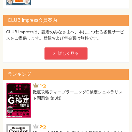
[正]
9 out.println("</head>");
第12章 アクションタグとEL式
10 out.println("<body>")
12.1 インクルードと標準アクションタグ
CLUB Impress会員案内
12.2 EL式
※以降行番号1行ずつ繰り下がり
12.3 JSTL
CLUB Impressは、読者のみなさまへ、本にまつわる各種サービ
12.4 この章のまとめ
スをご提供します。登録および年会費は無料です。
103ページ サーブレットクラスの定義方法について（1つ目
12.5 練習問題
の個条書き）
12.6 練習問題の解答
[誤]
詳しく見る
javax.http.servletHttpSerlvetを継承する。
第13章 JDBCプログラムとDAOパターン
[正]
13.1 データベースとJDBCプログラム
javax.http.servlet.HttpSerlvetを継承する。
13.2 DAOパターン
ランキング
13.3 どこつぶでデータベースを利用する
103ページ HTMLのレスポンスについて（2つ目の個条書き）
13.4 この章のまとめ
1位
[誤]
13.5 練習問題
徹底攻略ディープラーニングG検定ジェネラリス
PrintWriter()
13.6 練習問題の解答
ト問題集 第3版
[正]
PrintWriter
■第Ⅴ部 設計手法を身に付けよう
104ページ 練習3-1、ソースコードの10行目
第14章 Webアプリケーションの設計
[誤]
2位
14.1 Webアプリケーションの設計とは
respopnse