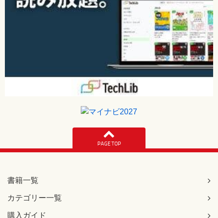
[誤]
リダイレクト先が同じサーバである例（JSP ファイルの
場合）
[正]
リダイレクト先が同じサーバである例（サーブレットクラ
スの場合）
【 第5刷にて修正 】
179ページ 本文上から8行目
[誤]
「http://localhost:8080/example/RedirectServlet.java」に
ブラウザで
[正]
「http://localhost:8080/example/RedirectServlet」にブラ
PAGE TOP
ウザ
【 第8刷にて修正 】
197ページ リスト7-2、6行目、9行目
書籍一覧
[誤]
カテゴリー一覧
リクエストコープ
[正]
購入ガイド