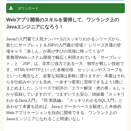
真
ダウンロード
資
格
Webアプリ開発のスキルを習得して、ワンランク上の
試
験
Javaエンジニアになろう！
プ
Javaの入門書で人気ナンバー1のスッキリわかるシリーズから、
ロ
グ
新たにサーブレット＆JSPの入門書が登場！ シリーズ共通の登
ラ
場キャラ「湊くん」が再び学びの現場に帰ってくる!?
ミ
ン
業務用Webシステム開発で幅広く利用されている「サーブレッ
グ
ト」と「JSP」は、非常に強力である一方、独学が難しい技術で
ネ
す。HTMLやHTTPといった各種仕様、セッションやスコープを
ッ
といった概念など、必要な知識は多岐に渡りますが、本書はそれ
ト
ワ
らを仕組みやコツも含め、一歩ずつ着実に習得できるよう1冊に
ー
まとめました。シリーズで好評の「エラー解決・虎の巻」もしっ
ク・
テ
かり収録していますので、つまずいても安心。姉妹書『スッキリ
ク
わかるJava入門』『同 実践編』『スッキリわかるSQL入門』と
ノ
ロ
合わせて本書を読めば、Javaとデータベースを駆使した本格的
ジ
Webアプリケーションを自由に開発できる、ワンランク上の
ー
Javaエンジニアになれること間違いなし！
趣
味・