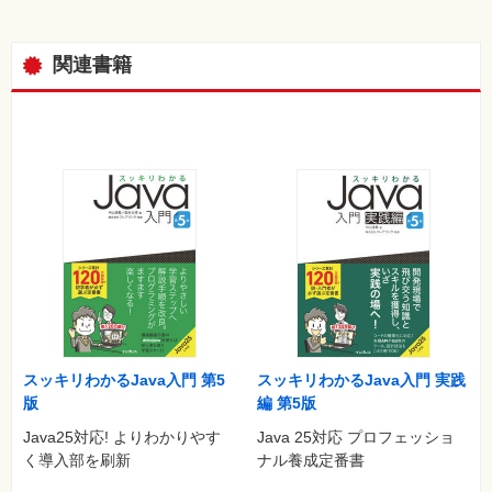
2.8 練習問題の解答
■第Ⅱ部開発の基礎を身に付けよう
関連書籍
第3章 サーブレットの基礎
3.1 サーブレットの基礎と作成方法
3.2 サーブレットクラスの実行方法
3.3 サーブレットクラスを作成して実行する
3.4 サーブレットの注意事項
3.5 この章のまとめ
3.6 練習問題
3.7 練習問題の解答
第4章 JSPの基本
4.1 JSPの基本
4.2 JSPの構成要素
4.3 JSPファイルの実行方法
スッキリわかるJava入門 第5
スッキリわかるJava入門 実践
4.4 JSPファイルを作成して実行する
版
編 第5版
4.5 この章のまとめ
Java25対応! よりわかりやす
Java 25対応 プロフェッショ
4.6 練習問題
く導入部を刷新
ナル養成定番書
4.7 練習問題の解答