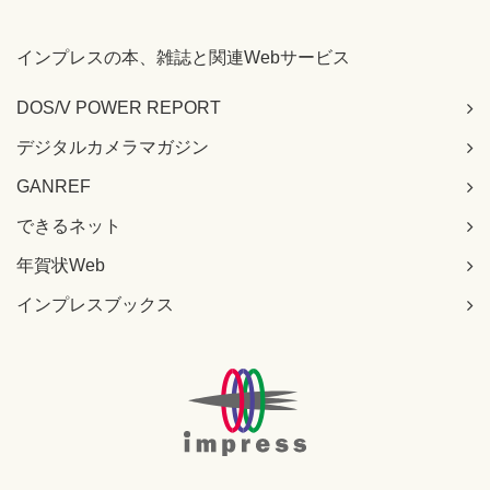
【 第6刷にて修正 】
インプレスの本、雑誌と関連Webサービス
205ページ リスト7-6 34、35行目
[誤]
DOS/V POWER REPORT
health.setHeight Double.parseDouble(height);
health.setWeight Double.parseDouble(weight);
デジタルカメラマガジン
[正]
health.setHeight (Double.parseDouble(height));
GANREF
health.setWeight (Double.parseDouble(weight));
できるネット
【 第2刷にて修正 】
年賀状Web
205ページ リスト7-6、29行目と30行目のコメントが逆
[誤]
インプレスブックス
String weight = request.getParameter("weight"); // 身長
String height = request.getParameter("height"); // 体重
[正]
String weight = request.getParameter("weight"); // 体重
String height = request.getParameter("height"); // 身長
【 第4刷にて修正 】
210ページ 図7-7 左上、ブラウザイラストからの吹き出し内