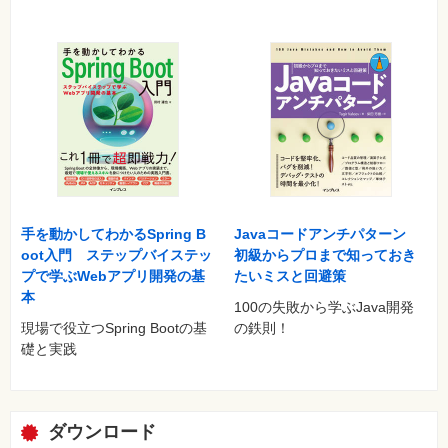
第5章 フォーム
5.1 フォームの基本
5.2 リクエストパラメータの取得
5.3 フォームを使ったプログラムの作成
5.4 リクエストパラメータの応用
5.5 この章のまとめ
5.6 練習問題
5.7 練習問題の解答
■第Ⅲ部 本格的な開発を始めよう
手を動かしてわかるSpring B
Javaコードアンチパターン
第6章 MVCモデルと処理の遷移
oot入門 ステップバイステッ
初級からプロまで知っておき
6.1 MVCモデル
プで学ぶWebアプリ開発の基
たいミスと回避策
6.2 処理の転送
本
100の失敗から学ぶJava開発
6.3 この章のまとめ
現場で役立つSpring Bootの基
の鉄則！
6.4 練習問題
礎と実践
6.5 練習問題の解答
第7章 リクエストスコープ
7.1 スコープの基本
ダウンロード
7.2 リクエストスコープの基礎