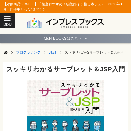
【対象商品50%OFF】「担当おすすめ！編集部イチ推し本フェア 2026年8
月」開催中♪（8/14まで）
MENU
ト
ッ
MdN BOOKSはこちら
››
プ
ペ
ー
プログラミング
Java
スッキリわかるサーブレット＆JSP入門
ジ
パ
ソ
スッキリわかるサーブレット＆JSP入門
コ
ン
ソ
フ
ト
モ
バ
イ
ル・
ス
マ
ー
ト