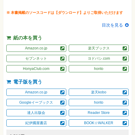
素
材
集
※ 本書掲載のソースコードは【ダウンロード】よりご取得いただけます
自
作・
目次を見る
パ
ソ
コ
紙の本を買う
ン・
ホ
Amazon.co.jp
楽天ブックス
ビ
ー
セブンネット
ヨドバシ.com
HonyaClub.com
honto
Club
Impress
ロ
電子版を買う
グ
イ
ン
Amazon.co.jp
楽天kobo
カ
Googleイーブックス
honto
ー
ト
達人出版会
Reader Store
シ
紀伊國屋書店
BOOK☆WALKER
リ
ー
ズ