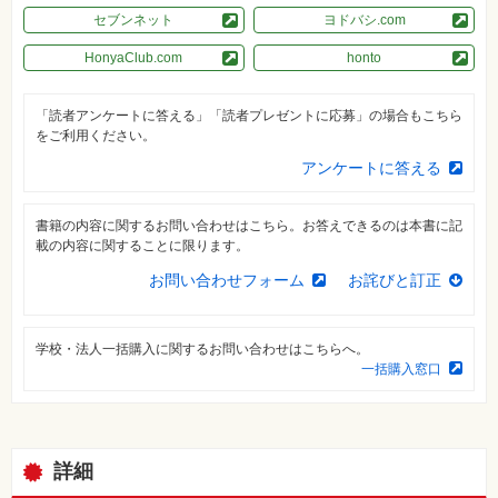
素
セブンネット
ヨドバシ.com
材
集
HonyaClub.com
honto
自
作・
パ
「読者アンケートに答える」「読者プレゼントに応募」の場合もこちら
ソ
をご利用ください。
コ
ン・
アンケートに答える
ホ
ビ
ー
書籍の内容に関するお問い合わせはこちら。お答えできるのは本書に記
載の内容に関することに限ります。
Club
Impress
お問い合わせフォーム
お詫びと訂正
ロ
グ
イ
ン
学校・法人一括購入に関するお問い合わせはこちらへ。
一括購入窓口
カ
ー
ト
シ
リ
詳細
ー
ズ