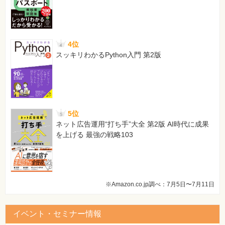
公開するには ＜転送設定の新規作成＞
レッスン59 以前に作成したサイトを開くと自動的に新しい
サイトが開くように設定するには ＜リダイレクト＞
この章のまとめ
4位
スッキリわかるPython入門 第2版
付録1 ダウンロードしたサンプルファイルを使うには
付録2 ホームページ･ビルダー サービス以外の転送先を設定す
るには
用語集
索引
5位
ネット広告運用“打ち手”大全 第2版 AI時代に成果
を上げる 最強の戦略103
※Amazon.co.jp調べ：7月5日〜7月11日
イベント・セミナー情報