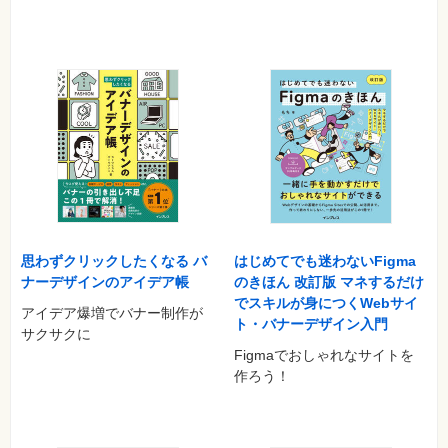
第3章 文字を編集しよう
レッスン11 ホームページビルダーでの編集を知ろう ＜文字
の編集＞
レッスン12 WordPressサイトを開くには ＜WordPressサイ
ト一覧/設定＞
レッスン13 ページを開くには ＜WordPressビュー、ページ
を開く＞
レッスン14 ページの要素を確認するには ＜フォーカス枠＞
レッスン15 文章を入力するには ＜文字の入力＞
レッスン16 変更したサイトを保存するには ＜上書き保存＞
思わずクリックしたくなる バ
はじめてでも迷わないFigma
レッスン17 文字の色や太さを変更するには ＜文字の書式＞
ナーデザインのアイデア帳
のきほん 改訂版 マネするだけ
レッスン18 箇条書きの項目の追加と削除をするには ＜リス
でスキルが身につくWebサイ
アイデア爆増でバナー制作が
ト項目の編集＞
ト・バナーデザイン入門
サクサクに
レッスン19 作成したページを閉じるには ＜ページを閉じる
Figmaでおしゃれなサイトを
＞
作ろう！
この章のまとめ
第4章 画像を編集しよう