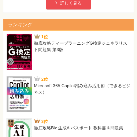
ム設定＞
詳しく見る
レッスン50 閲覧者とコミュニケーションをとるには ＜コメ
ント＞
レッスン51 新着コメントをメールで受信するには ＜WP
ランキング
Comment Notifier For All＞
レッスン52 訪問者の情報を解析する準備をするには ＜かん
1位
たんアクセス解析＞
徹底攻略ディープラーニングG検定ジェネラリス
レッスン53 訪問者の情報を解析するには ＜アクセス解析＞
ト問題集 第3版
レッスン54 ホームページのデータをバックアップするには
＜エクスポート＞
レッスン55 ホームページの画像をバックアップするには ＜
画像のバックアップ＞
2位
この章のまとめ
Microsoft 365 Copilot踏み込み活用術（できるビジ
ネス）
第8章 以前に作ったサイトと共存させよう
レッスン56 複数のサイトを共存させる方法を知ろう ＜複数
のサイトの活用＞
レッスン57 以前にホームページ・ビルダーで作成したサイ
3位
トを開くには ＜サイトの新規作成＞
徹底攻略Biz 生成AIパスポート 教科書＆問題集
レッスン58 以前に作成したサイトと新しいサイトを2つとも