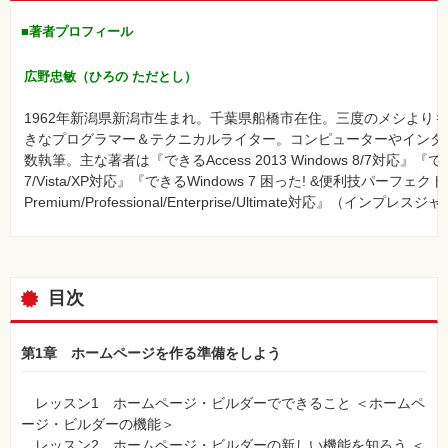
⼀
覧
■著者プロフィール
特
集
広野忠敏（ひろの ただとし）
⼀
覧
1962年新潟県新潟市生まれ。千葉県船橋市在住。三度のメシより
きなプログラマー＆テクニカルライター。コンピューターやインタ
数執筆。主な著者は『できるAccess 2013 Windows 8/7対応』『できるA
7/Vista/XP対応』『できるWindows 7 困った! &便利技パーフェクトブッ
Premium/Professional/Enterprise/Ultimate対応』（インプ
目次
第1章 ホームページを作る準備をしよう
レッスン1 ホームページ・ビルダーでできること ＜ホームペ
ージ・ビルダーの機能＞
レッスン2 ホームページ・ビルダーの新しい機能を知ろう ＜