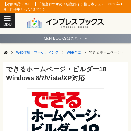
【対象商品50%OFF】「担当おすすめ！編集部イチ推し本フェア 2026年8
月」開催中♪（8/14まで）
MENU
ト
ッ
MdN BOOKSはこちら
››
プ
ペ
ー
Web作成・マーケティング
Web作成
できるホームページ・ビルダー18 
ジ
パ
ソ
できるホームページ・ビルダー18
コ
ン
Windows 8/7/Vista/XP対応
ソ
フ
ト
モ
バ
イ
ル・
ス
マ
ー
ト