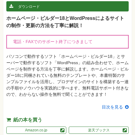
真
ダウンロード
資
格
ホームページ・ビルダー18とWordPressによるサイト
試
の制作・更新の方法を丁寧に解説！
験
プ
ロ
電話・FAXでのサポート終了につきまして
グ
ラ
ミ
パソコンで動作するソフト「ホームページ・ビルダー18」とサ
ン
グ
ーバーで動作するソフト「WordPress」の組み合わせで、ホーム
ページを制作する方法を丁寧に解説します。ホームページ・ビル
ネ
ダー18に同梱されている無料のテンプレートや、本書特製のサ
ッ
ト
ンプルファイルを活用し、プロデザインのサイトを構築する一連
ワ
の手順やノウハウを実践的に学べます。無料電話サポート付きな
ー
ク・
ので、わからない操作を無料で聞くことができます！
テ
ク
ノ
目次を見る
ロ
ジ
ー
紙の本を買う
趣
Amazon.co.jp
楽天ブックス
味・