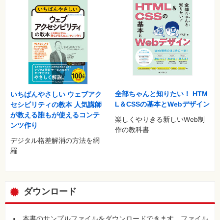
レッスン20 ホームページ・ビルダーで画像の編集をしよう
＜画像の編集＞
レッスン21 テンプレートのタイトルを変更するには ＜タイ
トルの文字の編集＞
レッスン22 テンプレートの背景画像を変更するには ＜画像
の入れ替え＞
レッスン23 背景画像に文字を入力するには ＜ロゴの作成＞
レッスン24 作成したページを確認するには ＜ブラウザー確
全部ちゃんと知りたい！ HTM
いちばんやさしい ウェブアク
認＞
L＆CSSの基本とWebデザイン
セシビリティの教本 人気講師
レッスン25 スマートフォン向けサイトの表示を確認するに
が教える誰もが使えるコンテ
は ＜レスポンシブデザイン＞
楽しくやりきる新しいWeb制
ンツ作り
レッスン26 ホームページのデザインを公開させるには ＜サ
作の教科書
イトの公開とデータの反映＞
デジタル格差解消の方法を網
この章のまとめ
羅
第5章 構成を編集しよう
ダウンロード
レッスン27 ページと記事の関係を理解しよう ＜投稿タイプ
＞
レッスン28 ページの構成を編集するには ＜ページ構成＞
本書のサンプルファイルをダウンロードできます。ファイル