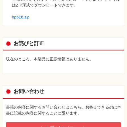
レッスン29 グローバルメニューの順番を入れ替えるには ＜
はZIP形式でダウンロードできます。
メニュー構成＞
レッスン30 ページの種類を変更するには ＜メインメニュー
hpb18.zip
とサブメニュー＞
レッスン31 新しくページを追加するには ＜ページの新規作
成＞
レッスン32 画像を挿入するには ＜写真挿入ウィザード＞
お詫びと訂正
レッスン33 リンクを設定するには ＜リンク＞
レッスン34 写真や画像を動きのある表現で配置するには ＜
フォトモーション＞
現在のところ、本製品に正誤情報はありません。
レッスン35 地図を挿入するには ＜Googleマップの挿入＞
レッスン36 ホームページのデザインを変更するには ＜デザ
インチェンジ＞
この章のまとめ
お問い合わせ
第6章 記事を投稿しよう
レッスン37 更新作業について知ろう ＜hpbダッシュボード
書籍の内容に関するお問い合わせはこちら。お答えできるのは本
＞
書に記載の内容に関することに限ります。
レッスン38 投稿する文章を入力するには ＜記事を書く＞
レッスン39 投稿する文字の書式を変更するには ＜ビジュア