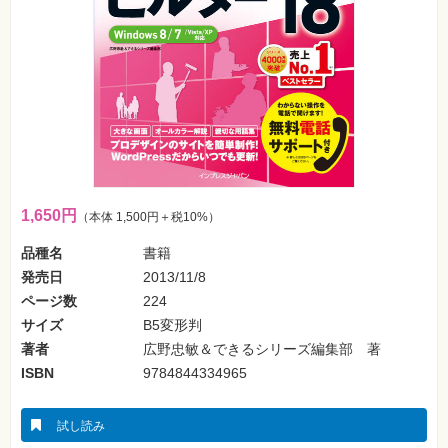
フ
ォ
ン・
SNS
Web
作
成・
マ
ー
ケ
テ
ィ
ン
1,650円
（本体 1,500円＋税10%）
グ
品種名
書籍
ビ
発売日
2013/11/8
ジ
ネ
ページ数
224
ス・
読
サイズ
B5変形判
み
物
著者
広野忠敏＆できるシリーズ編集部 著
ISBN
9784844334965
カ
メ
ラ・
試し読み
写