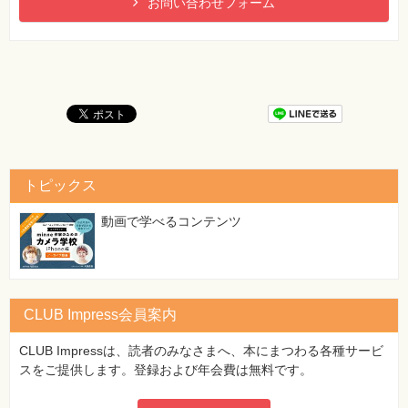
お問い合わせフォーム
ルエディタ＞
レッスン40 記事に写真を挿入するには ＜メディアを追加＞
レッスン41 公開前に記事の内容を確認するには ＜プレビュ
ー＞
レッスン42 記事をすぐに公開するには ＜公開＞
レッスン43 公開日時を決めて記事を公開するには ＜予約投
稿＞
レッスン44 記事を削除するには ＜記事の削除＞
レッスン45 スマートフォンアプリから記事を投稿するには
＜hpb pad for WordPress＞
トピックス
この章のまとめ
動画で学べるコンテンツ
第7章 WordPressの便利な機能を使おう
レッスン46 ホームページにさまざまな機能を追加しよう ＜
WordPressの便利な機能＞
CLUB Impress会員案内
レッスン47 さまざまな情報を表示させるには ＜サイドバー
設定＞
CLUB Impressは、読者のみなさまへ、本にまつわる各種サービ
レッスン48 ソーシャルネットワークと連携するには ＜ソー
スをご提供します。登録および年会費は無料です。
シャルボタン設定＞
レッスン49 お問い合わせフォームを作成するには ＜フォー