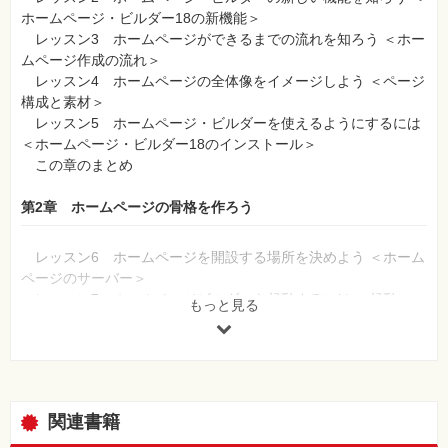
ホームページ・ビルダー18の新機能＞
レッスン3 ホームページができるまでの流れを知ろう ＜ホー
ムページ作成の流れ＞
レッスン4 ホームページの全体像をイメージしよう ＜ページ
構成と素材＞
レッスン5 ホームページ・ビルダーを使えるようにするには
＜ホームページ・ビルダー18のインストール＞
この章のまとめ
第2章 ホームページの骨格を作ろう
レッスン6 ホームページを開設する場所を決めよう ＜ホーム
ページのサーバー＞
レッスン7 ホームページビルダーを起動するには ＜起動＞
もっと見る
レッスン8 ホームページを開設するには ＜ホームページ・ビ
ルダーサービス＞
レッスン9 ホームページ全体のデザインを決めるには ＜かん
たんWordPressデビュー＞
レッスン10 ホームページ・ビルダーを終了するには ＜ホー
関連書籍
ムページ・ビルダーの終了＞
この章のまとめ