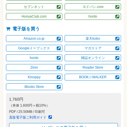
素
材
セブンネット
ヨドバシ.com
集
HonyaClub.com
honto
自
作・
パ
電子版を買う
ソ
コ
Amazon.co.jp
楽天kobo
ン・
ホ
ビ
Googleイーブックス
マガストア
ー
honto
雑誌オンライン
Club
Zinio
Reader Store
Impress
ロ
Kinoppy
BOOK☆WALKER
グ
イ
ン
iBooks Store
カ
1,760円
ー
ト
（本体 1,600円＋税10%）
PDF / 25.50MB / 印刷可
シ
リ
直販電子版ご利用ガイド
ー
ズ