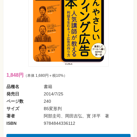
フ
ォ
ン・
SNS
Web
作
成・
マ
ー
ケ
テ
ィ
ン
グ
1,848円
（本体 1,680円＋税10%）
ビ
ジ
品種名
書籍
ネ
ス・
発売日
2014/7/25
読
ページ数
240
み
物
サイズ
B5変形判
著者
阿部圭司、岡田吉弘、寳 洋平 著
カ
ISBN
9784844336112
メ
ラ・
写