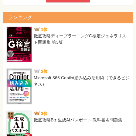
ランキング
1位
徹底攻略ディープラーニングG検定ジェネラリス
ト問題集 第3版
2位
Microsoft 365 Copilot踏み込み活用術（できるビジ
ネス）
3位
徹底攻略Biz 生成AIパスポート 教科書＆問題集