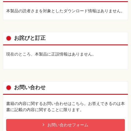
本製品の読者さまを対象としたダウンロード情報はありません。
◆Chapter 7 分析をもとに広告成果を改善しよう
Lesson 44 3つの分析手法を使いこなしましょう
Lesson 45 ムダな出費につながっている検索語句を見つけて対処
しましょう
Lesson 46 さまざまな改善の視点で成果を確認しましょう
お詫びと訂正
Lesson 47 3つのフレームワークで広告を改善しましょう
◆Chapter 8 検索以外はコンテンツ向け広告でカバーしよう
現在のところ、本製品に正誤情報はありません。
Lesson 48 検索連動型広告の限界をコンテンツ向け広告でカバー
しましょう
Lesson 49 可能性のあるユーザーにリマーティングでアピールし
ましょう
Lesson 50 リマーケティングでさらなる成果を狙いましょう
お問い合わせ
Lesson 51 コンテンツターゲットでより多くのユーザーにアプロ
ーチしましょう
Lesson 52 プレースメントターゲットで特定のユーザーにアプロ
書籍の内容に関するお問い合わせはこちら。お答えできるのは本
ーチしましょう
書に記載の内容に関することに限ります。
Lesson 53 トピックターゲットを使って幅広く面にアプローチし
ましょう
お問い合わせフォーム
Lesson 54 インタレストカテゴリを使って意識の強い人にアプロ