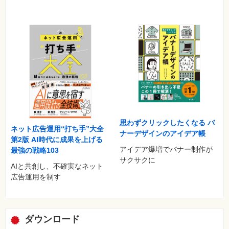
Lesson 28 クリック単価の相場を調べましょう
Lesson 29 上限クリック単価を広告グループに割り振りましょう
Lesson 30 リスティング広告の予算を決めましょう
Lesson 31 キャンペーンの準備をしましょう
◆Chapter 5 アカウントの構造を理解して出稿しよう
Lesson 32 リスティング広告を出稿しましょう
Lesson 33 支払い情報を設定して管理画面を確認してみましょう
Lesson 34 コンバージョンタグを確認しましょう
Lesson 35 広告がスタートしたあとのチェックポイントを知りま
しょう
Lesson 36 編集の便利ツールを使ってみよう
思わずクリックしたくなる バ
ネット広告運用“打ち手”大全
ナーデザインのアイデア帳
第2版 AI時代に成果を上げる
◆Chapter 6 出稿の結果を確認して判断しよう
アイデア爆増でバナー制作が
最強の戦略103
Lesson 37 出稿した広告のパフォーマンスに興味をもちましょう
サクサクに
Lesson 38 シグナルを感じ取るポイントを押さえましょう
AIと共創し、不確実なネット
Lesson 39 レポートは全体から個別へドリルダウンして見ていき
広告運用を制す
ましょう
Lesson 40 良いところを見つけたら大切に育てましょう
Lesson 41 悪いところを見つけたら解決しましょう
Lesson 42 良い点・悪い点を踏まえて次の一手を打ちましょう
ダウンロード
Lesson 43 よくある設定ミスには冷静に対処しましょう