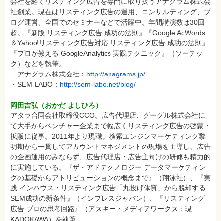
会社を経てリスティング広告を専門に取り扱うアナグラム株式会
社創業。現在はリスティング広告の運用、コンサルティング、ブ
ログ運営、全国でのセミナーなどで活躍中。年間講演数は30回
超。『新版 リスティング広告 成功の法則』『Google AdWords
＆Yahoo!リスティング広告対応 リスティング広告 成功の法則』
『プロが教える GoogleAnalytics 実践テクニック』（ソーテッ
ク）などを執筆。
・アナグラム株式会社：
http://anagrams.jp/
・SEM-LABO：
http://sem-labo.net/blog/
岡田吉弘（おかだ よしひろ）
アタラ合同会社取締役CCO。広告代理店、グーグル株式会社に
て大手からベンチャー企業まで幅広くリスティング広告の啓蒙・
拡販に従事。2011年より現職。検索エンジンマーケティング黎
明期から一貫してアカウントマネジメントの現場を主導し、広告
の企画運用のみならず、広告代理店・広告主向けの研修も精力的
に実施している。『ザ・アドテクノロジー データマーケティン
グの基礎からアトリビューションの概念まで』（翔泳社）、『実
践 インハウス・リスティング広告「丸投げ体質」から脱却する
SEM成功の新条件』（インプレスジャパン）、『リスティング
広告 プロの思考回路』（アスキー・メディアワークス：現
KADOKAWA）を執筆。