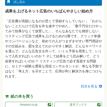
真
試し読み
資
成果を上げるネット広告のいちばんやさしい始め方
格
試
験
「広告費が高額になるのが恐くて登録すらしていない」「わから
ないことだらけで広告を作る途中でやめた」「数千円分だけやっ
プ
てみて効果がなくて放置した」、そんなあなたでも挫折しない、
ロ
グ
リスティング広告で成果を上げるための1冊です。クリック単価
ラ
やコンバージョンなど、初めての人がつまずきやすい専門用語や
ミ
ン
その仕組みを、図を交えてわかりやすく解説。どんなキーワード
グ
を選んで、どんな広告文を作って、いくら予算を用意して、いく
らで入札すればいいのか？ そして結果をどう読み解いて、どう
ネ
ッ
改善すればいいのか？ リスティング広告で必ず直面する問題
ト
に、セミナー経験も豊富な現役コンサルタントが、単なる手順で
ワ
ー
はなく「考え方」を示すことで、応用が利く解決力を身につけら
ク・
れます。
テ
ク
ノ
目次を見る
ロ
ジ
ー
紙の本を買う
趣
Amazon.co.jp
楽天ブックス
味・