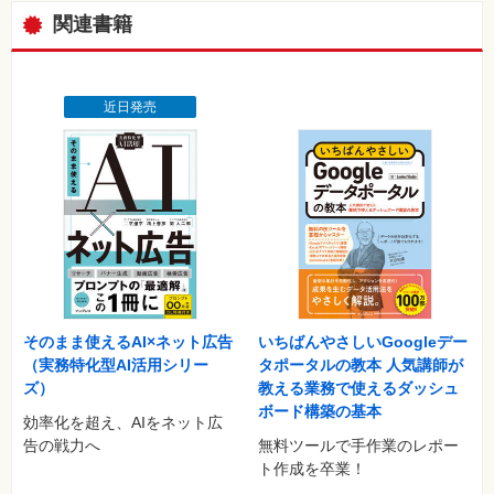
Lesson 15 予算と目標値を設定しましょう
関連書籍
Lesson 16 広告を出す前にできる改善をやっておきましょう
◆Chapter 3 広告を出すキーワードを選定しよう
Lesson 17 キーワードにどんなメッセージが込められているのか
近日発売
を考えましょう
Lesson 18 自社の商品やサービスに関連したキーワードを集めて
みましょう
Lesson 19 必要なキーワード・不要なキーワードを見きわめまし
ょう
Lesson 20 キーワードを組み合わせてグループ分けをしましょう
Lesson 21 キーワードにマッチタイプを指定しましょう
Lesson 22 除外キーワードを指定しましょう
◆Chapter 4 出稿に必要な要素を理解して準備をしよう
そのまま使えるAI×ネット広告
いちばんやさしいGoogleデー
Lesson 23 アカウントがどのようにできているのか知りましょう
（実務特化型AI活用シリー
タポータルの教本 人気講師が
Lesson 24 広告文の書き方の基本を知りましょう
ズ）
教える業務で使えるダッシュ
Lesson 25 ユーザーの気持ちに応える広告文を作りましょう
ボード構築の基本
効率化を超え、AIをネット広
Lesson 26 広告をクリックして表示されるページを設定しましょ
告の戦力へ
無料ツールで手作業のレポー
う
ト作成を卒業！
Lesson 27 3点セットを合わせて広告グループを作りましょう