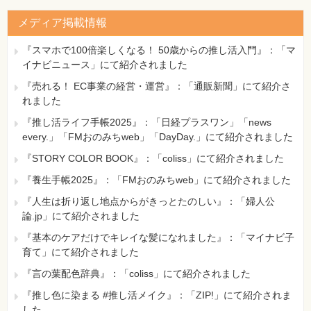
メディア掲載情報
『スマホで100倍楽しくなる！ 50歳からの推し活入門』：「マ
イナビニュース」にて紹介されました
『売れる！ EC事業の経営・運営』：「通販新聞」にて紹介さ
れました
『推し活ライフ手帳2025』：「日経プラスワン」「news
every.」「FMおのみちweb」「DayDay.」にて紹介されました
『STORY COLOR BOOK』：「coliss」にて紹介されました
『養生手帳2025』：「FMおのみちweb」にて紹介されました
『人生は折り返し地点からがきっとたのしい』：「婦人公
論.jp」にて紹介されました
『基本のケアだけでキレイな髪になれました』：「マイナビ子
育て」にて紹介されました
『言の葉配色辞典』：「coliss」にて紹介されました
『推し色に染まる #推し活メイク』：「ZIP!」にて紹介されま
した