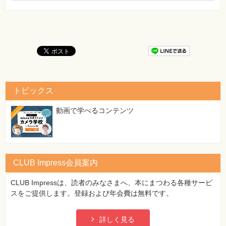
ーチしましょう
Lesson 55 類似ユーザーで似た行動をしているユーザーにアプロ
ーチしましょう
◆Chapter 9 自社のデータをリスティング施策に活かそう
Lesson 56 自社のデータには次の施策のヒントが凝縮されている
ことを知りましょう
Lesson 57 有効なヒントを蓄積できるように準備しましょう
Lesson 58 結果を判断する前にプロセスを見てみましょう
トピックス
Lesson 59 どこから来ているお客さんが有望かを見きわめましょ
う
動画で学べるコンテンツ
Lesson 60 サイトに来ているお客さんの年齢・性別・好みをつか
みましょう
Lesson 61 有望なお客さんに狙いを定めて広告を出しましょう
Lesson 62 リピーターにファンになってもらえる広告を出しまし
CLUB Impress会員案内
ょう
CLUB Impressは、読者のみなさまへ、本にまつわる各種サービ
◆付録 Yahoo! プロモーション広告を使えるようにしましょう
スをご提供します。登録および年会費は無料です。
◆用語集
詳しく見る