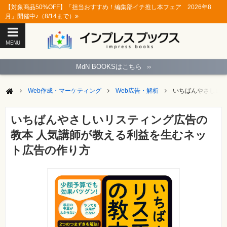
【対象商品50%OFF】「担当おすすめ！編集部イチ推し本フェア 2026年8
月」開催中♪（8/14まで）
MENU
ト
ッ
MdN BOOKSはこちら
››
プ
ペ
ー
Web作成・マーケティング
Web広告・解析
いちばんやさしいリ
ジ
パ
ソ
いちばんやさしいリスティング広告の
コ
ン
教本 人気講師が教える利益を生むネッ
ソ
フ
ト広告の作り方
ト
モ
バ
イ
ル・
ス
マ
ー
ト