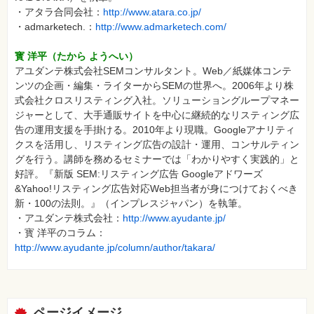
・アタラ合同会社：
http://www.atara.co.jp/
・admarketech.：
http://www.admarketech.com/
寳 洋平（たから ようへい）
アユダンテ株式会社SEMコンサルタント。Web／紙媒体コンテ
ンツの企画・編集・ライターからSEMの世界へ。2006年より株
式会社クロスリスティング入社。ソリューショングループマネー
ジャーとして、大手通販サイトを中心に継続的なリスティング広
告の運用支援を手掛ける。2010年より現職。Googleアナリティ
クスを活用し、リスティング広告の設計・運用、コンサルティン
グを行う。講師を務めるセミナーでは「わかりやすく実践的」と
好評。『新版 SEM:リスティング広告 Googleアドワーズ
&Yahoo!リスティング広告対応Web担当者が身につけておくべき
新・100の法則。』（インプレスジャパン）を執筆。
・アユダンテ株式会社：
http://www.ayudante.jp/
・寳 洋平のコラム：
http://www.ayudante.jp/column/author/takara/
ページイメージ