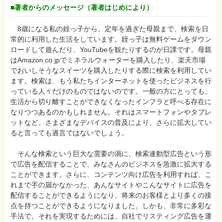
■著者からのメッセージ（著者はじめにより）
8歳になる私の姪っ子から、定年を過ぎた母親まで、検索を日
常的に利用した生活をしています。姪っ子は無料ゲームをダウン
ロードして遊んだり、YouTubeを観たりするのが日課です。母親
はAmazon.co.jpでミネラルウォーターを購入したり、楽天市場
でおいしそうなスイーツを購入したりする際に検索を利用してい
ます。検索は、もう私たちインターネットを使ったビジネスを行
っている人々だけのものではないのです。一般の方にとっても、
生活から切り離すことができなくなったインフラと呼べる存在に
なりつつあるのかもしれません。それはスマートフォンやタブレ
ットなど、さまざまなデバイスの普及により、さらに拡大してい
ると言っても過言ではないでしょう。
そんな検索という巨大な需要の渦に、検索連動型広告という形
で広告を配信することで、みなさんのビジネスを急激に拡大する
ことができます。さらに、コンテンツ向け広告を利用すれば、こ
れまで手の届かなかった、あんなサイトやこんなサイトに広告を
配信することができるようになり、将来のお客様とより多くの接
点を持つことができるようになりました。しかも、非常に多彩な
手法で。それを実現するためには、自社でリスティング広告を運