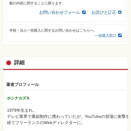
⼀
載の内容に関することに限ります。
覧
お問い合わせフォーム
お詫びと訂正
特
集
⼀
覧
学校・法人一括購入に関するお問い合わせはこちらへ。
一括購入窓口
詳細
著者プロフィール
ホシナカズキ
1979年生まれ。
テレビ業界で番組制作に携わっていたが、YouTubeの登場に衝撃を
経てフリーランスのWebディレクターに。