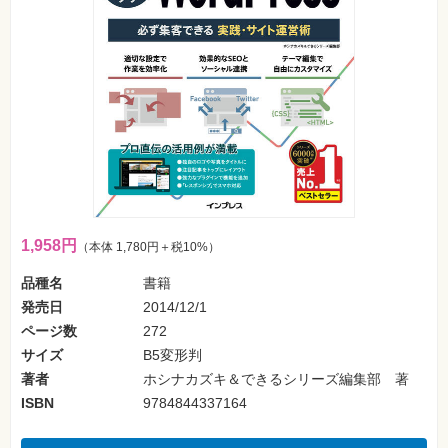
フ
ォ
ン・
SNS
Web
作
成・
マ
ー
ケ
テ
ィ
ン
グ
1,958円
（本体 1,780円＋税10%）
ビ
ジ
品種名
書籍
ネ
ス・
発売日
2014/12/1
読
ページ数
272
み
物
サイズ
B5変形判
著者
ホシナカズキ＆できるシリーズ編集部 著
カ
ISBN
9784844337164
メ
ラ・
写