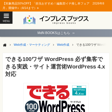
【対象商品50%OFF】「担当おすすめ！編集部イチ推し本フェア 2026年8
月」開催中♪（8/14まで）
MENU
ト
ッ
MdN BOOKSはこちら
››
プ
ペ
ー
Web作成・マーケティング
Web作成
できる100ワザ WordPre
ジ
パ
ソ
できる100ワザ WordPress 必ず集客で
コ
ン
きる実践・サイト運営術WordPress 4.x
ソ
フ
対応
ト
モ
バ
イ
ル・
ス
マ
ー
ト