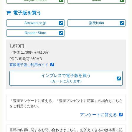
素
材
集
電子版を買う
自
Amazon.co.jp
楽天kobo
作・
パ
ソ
Reader Store
コ
ン・
ホ
1,870円
ビ
（本体 1,700円＋税10%）
ー
PDF / 印刷可 / 60MB
直販電子版ご利用ガイド
Club
Impress
インプレスで電子版を買う
ロ
グ
（カートに入ります）
イ
ン
カ
「読者アンケートに答える」「読者プレゼントに応募」の場合もこちら
ー
をご利用ください。
ト
アンケートに答える
シ
リ
ー
書籍の内容に関するお問い合わせはこちら。お答えできるのは本書に記
ズ