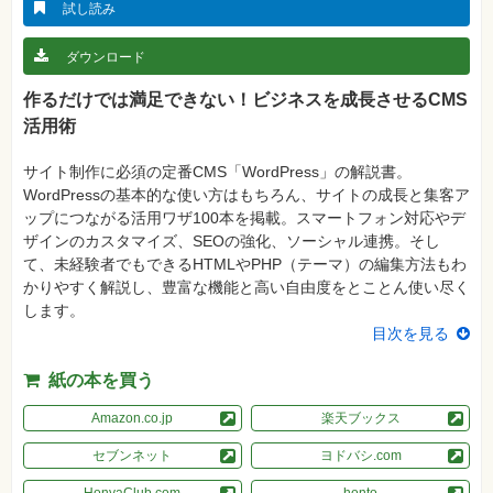
真
試し読み
資
ダウンロード
格
試
験
作るだけでは満足できない！ビジネスを成長させるCMS
活用術
プ
ロ
グ
サイト制作に必須の定番CMS「WordPress」の解説書。
ラ
ミ
WordPressの基本的な使い方はもちろん、サイトの成長と集客ア
ン
ップにつながる活用ワザ100本を掲載。スマートフォン対応やデ
グ
ザインのカスタマイズ、SEOの強化、ソーシャル連携。そし
ネ
て、未経験者でもできるHTMLやPHP（テーマ）の編集方法もわ
ッ
かりやすく解説し、豊富な機能と高い自由度をとことん使い尽く
ト
ワ
します。
ー
目次を見る
ク・
テ
ク
紙の本を買う
ノ
ロ
ジ
Amazon.co.jp
楽天ブックス
ー
セブンネット
ヨドバシ.com
趣
味・
HonyaClub.com
honto