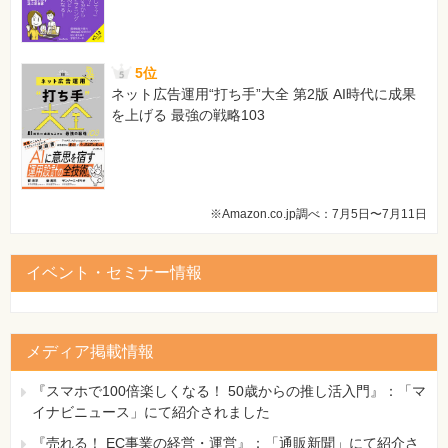
127ページ 図1
[誤]
5位
論理式1 注文数は10Kg以内である
ネット広告運用“打ち手”大全 第2版 AI時代に成果
論理式2 注文数は20Kg以内である
を上げる 最強の戦略103
[正]
論理式1 注文数は10Kgより小さい
論理式2 注文数は20Kgより小さい
【 第4刷にて修正 】
※Amazon.co.jp調べ：7月5日〜7月11日
イベント・セミナー情報
メディア掲載情報
『スマホで100倍楽しくなる！ 50歳からの推し活入門』：「マ
イナビニュース」にて紹介されました
『売れる！ EC事業の経営・運営』：「通販新聞」にて紹介さ