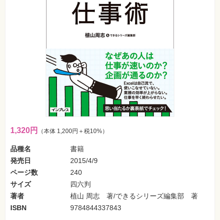
フ
ォ
ン・
SNS
Web
作
成・
マ
ー
ケ
テ
ィ
ン
グ
ビ
1,320円
（本体 1,200円＋税10%）
ジ
ネ
品種名
書籍
ス・
読
発売日
2015/4/9
み
物
ページ数
240
サイズ
四六判
カ
著者
植山 周志 著/できるシリーズ編集部 著
メ
ラ・
ISBN
9784844337843
写