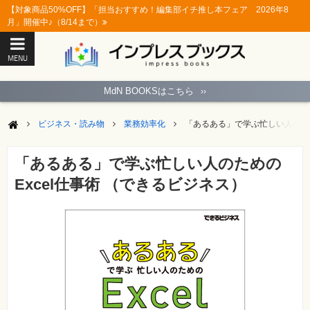
【対象商品50%OFF】「担当おすすめ！編集部イチ推し本フェア 2026年8
月」開催中♪（8/14まで）
MENU
ト
ッ
MdN BOOKSはこちら
››
プ
ペ
ー
ビジネス・読み物
業務効率化
「あるある」で学ぶ忙しい人のため
ジ
パ
ソ
「あるある」で学ぶ忙しい人のための
コ
ン
Excel仕事術 （できるビジネス）
ソ
フ
ト
モ
バ
イ
ル・
ス
マ
ー
ト