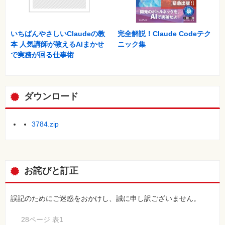
026 カレンダーで曜日を調べて予定表に入力している
027 納品日まで、あと何日あるのか把握できていない
028 時給を求めたかったのに時間が表示された
いちばんやさしいClaudeの教
完全解説！Claude Codeテク
029 セルにデータを入力しても再計算が実行されない！
本 人気講師が教えるAIまかせ
ニック集
030 数式をコピーしたら、正しい結果が表示されない
で実務が回る仕事術
031 消費税を含めた金額の合計が実際と微妙に異なる
032 複数人で名簿を作成したら表記がバラバラ！
033 住所を都道府県と市町村に分けるためひらすらコピペして
修正
ダウンロード
034 抽出したデータを集計したいのにすべてのデータが合計さ
れる
035 担当者別の売り上げを比較したいんだけどフィルターを使
3784.zip
えばいいのかな？
036 注文量に応じて単価を変えたい。ひとつの数式で何とかな
らないの？
037 エラー表示で表が美しくない
お詫びと訂正
038 商品リストの単価を確認しながら見積もりに価格を記載す
るのが面倒
039 2つの条件に一致する値を取り出したい！ VLOOKUPを
誤記のためにご迷惑をおかけし、誠に申し訳ございません。
使えばいいの？
コラム アウトプットが一番の近道
28ページ 表1