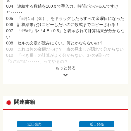
倒
004 連続する数値を100まで手入力。時間がかかるんですけ
ど･･････
005 「5月1日（金）」をドラッグしたらすべて金曜日になった
006 計算結果だけコピーしたいのに数式までコピーされる！
007 「####」や「4.E＋0.5」と表示されて計算結果が分からな
い
008 セルの文章が読みにくい。何とかならないの？
009 これは何の金額だっけ？ 表の見出しが隠れて分からない
010 「べき乗」の計算がよく分からない。37の9乗って
「37*37*37･･････」ってやるの？
011 注文が多い順に並べたいのにうまく並べ替えができない
もっと見る
012 大きな表を印刷したら表が途中で切れて印刷された
013 「見出しがなく、資料の内容が分からない」と上司に怒ら
れた
コラム 基本技の習得が最終兵器になる
関連書籍
第2章 仕事を早く終わらせたい人のためのあるある
できる人は効率的！ エクセルの操作を見直して無駄な作業を短
縮
014 どのメニューから操作するのかいつも先輩に聞いてしまっ
近日発売
近日発売
ている