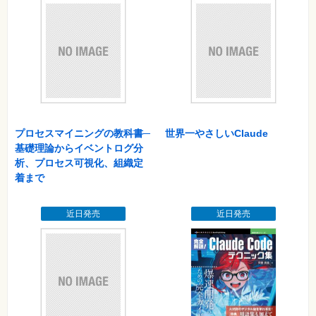
015 探すのが面倒！ 「スマホ」の表記を「スマートフォン」
に統一したい
016 平均値を求めるときにいちいちAVERAGE関数を入力して
いる
017 予定表を作るときに土日のセルを選択して色を塗りつぶし
ている
018 名前を姓と名のセルに分けたい！ コピペで何とかなりま
すか？
019 商品名や製品名の入力間違いが多い
プロセスマイニングの教科書─
世界一やさしいClaude
020 住所録を手打ちで入力。いつまでたっても終わらない
基礎理論からイベントログ分
021 何千件のデータから、東京都の男性だけを取り出してと言
析、プロセス可視化、組織定
われても
着まで
022 大量のデータがあるけど、何をどうまとめたらいいか分か
らない！
近日発売
近日発売
023 集計したデータをどう読み取ればいいの？
024 よく使う機能のショートカットキーがない
025 目の前の仕事を手当たり次第にこなしている
コラム マインドセットの重要性
第3章 関数を使いこなしたい人のためのあるある
ビジネスを影で支えてくれる関数を使いこなそう