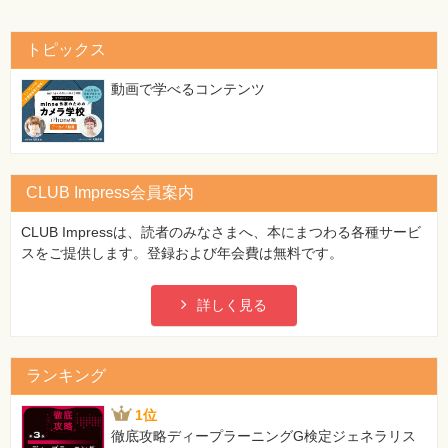
「1」は日曜日を表す
エクセルでデータの分析や売り上げの予測をやってみよう！
【 第4刷にて修正 】
054 上司から高すぎる売り上げ目標を設定された
トピックス
055 データを集計してはみたもののどう分析していいか分から
61ページ 1つ目の画面のコメント
ない
[誤]
動画で学べるコンテンツ
056 2つの数字に関係があるか自分の感覚で話している
②「=WEEKDAY(A2)=1」と入力
057 現状を分析しないで売上予算を作っている
「1」は土曜日を表す
058 データの入力間違いが多すぎる！
[正]
059 売り上げを増やすにはどうすればいい？ と聞かれても施
②「=WEEKDAY(A2)=7」と入力
策を答えられない
CLUB Impress会員案内
「7」は土曜日を表す
060 コストと費用対効果をきちんと予測したい
【 第4刷にて修正 】
コラム グローバルに通用する４つの言語
CLUB Impressは、読者のみなさまへ、本にまつわる各種サービ
スをご提供します。登録および年会費は無料です。
71ページ 図解のコメント
索引
[誤]
セルA2には「=PHONETIC(A3)」と入力しておく
詳しく見る
[正]
セルA2には「=PHONETIC(B2)」と入力しておく
【 第4刷にて修正 】
ランキング
83ページ サンプルファイル
1位
[誤]
徹底攻略ディープラーニングG検定ジェネラリス
SAMPLE FILE