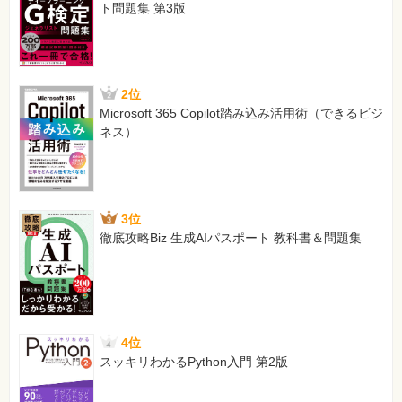
ト問題集 第3版
aruaru024.xlsx
[正]
「あるある024」のサンプルファイルはご用意していませ
ん
【 第2刷にて修正 】
2位
Microsoft 365 Copilot踏み込み活用術（できるビジ
101ページ サンプルファイル
ネス）
[誤]
SAMPLE FILE
aruaru029.xlsx
[正]
3位
「あるある029」のサンプルファイルはご用意していませ
徹底攻略Biz 生成AIパスポート 教科書＆問題集
ん
【 第2刷にて修正 】
127ページ 図1
[誤]
=IF(C2<20,1200,IF(C2<20,1100,1000)
4位
[正]
スッキリわかるPython入門 第2版
=IF(C2<10,1200,IF(C2<20,1100,1000)
【 第3刷にて修正 】