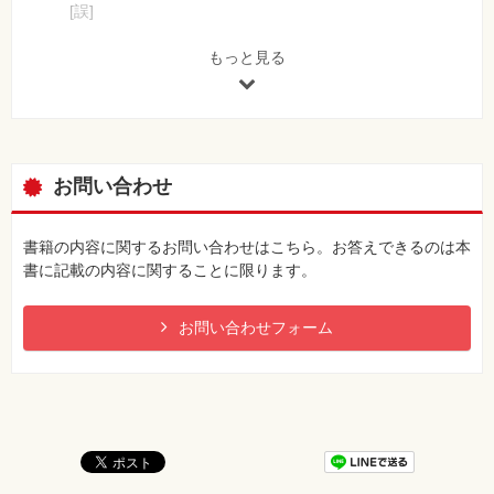
[誤]
第4章 伝える力を上げたい人のためのあるある
dd 月2けた
口下手でもエクセルを使ったコミュ力は簡単にアップできる！
[正]
もっと見る
040 表は罫線で囲むだけ。何も特別なことはしていない
dd 日2けた
041 意味を考えずに表の書式を設定している
【 第3刷にて修正 】
042 前年より売り上げが下がった店舗はどれ？ 聞かれてもす
ぐに答えられない
60ページ 5行目
043 数値が多すぎでデータの内容が伝わらない
[誤]
お問い合わせ
044 大きさの違う表を並べたいけれどレイアウトが崩れる
「セルに入力された曜日が1（土曜日）」
045 表の中で数字の差を際立たせたい
[正]
046 たくさんの色を使ってグラフをにぎやかにしている
「セルに入力された曜日が7（土曜日）」
書籍の内容に関するお問い合わせはこちら。お答えできるのは本
047 棒が凸凹していてグラフが見にくい
【 第4刷にて修正 】
書に記載の内容に関することに限ります。
048 棒グラフを見ても売上金額が分からない！
049 売り上げや成長率をグラフでうまくアピールできない
61ページ 2つ目の画面のコメント
050 折れ線グラフがパスタのように絡んでいる
お問い合わせフォーム
[誤]
051 売り上げを比較するときにとりあえず円グラフを作成
同様の操作で、「=WEEKDAY(A2)=7」と入力して、条件
052 どのグラフを使えばいいのかよく分かりません！
付き書式を設定しておく
053 プロジェクターに投影したエクセルの表や文字が小さすぎ
「7」は日曜日を表す
て読めない
[正]
コラム 一番重要なことを最優先で考えよう
同様の操作で、「=WEEKDAY(A2)=1」と入力して、条件
付き書式を設定しておく
第5章 未来を予測したい人のためのあるある