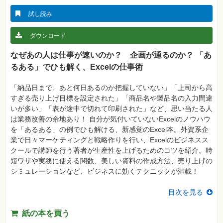
真
試し読み
資
格
試
ダウンロード
験
なぜあの人は仕事が速いのか？ 企画が通るのか？ 「あ
プ
るある」でひも解く、Excelの仕事術
ロ
グ
ラ
ミ
「納品日まで、あと何日あるのか把握していない」「上司から高
ン
すぎる売り上げ目標を設定された」「商品名や製品名の入力間違
グ
いが多い」「表が途中で切れて印刷された」など、思い当たる人
ネ
は業務改善の余地あり！ 自分が気付いていないExcelのノウハウ
ッ
を「あるある」の例でひも解ける、新感覚のExcel本。外資系企
ト
ワ
業で日々マーケティングと戦略作りを行い、Excelのビジネスス
ー
クールで講師を行う著者が生産性を上げるためのコツを紹介。時
ク・
テ
短ワザや実務に使える関数、美しい資料の作成方法、売り上げの
ク
シミュレーションなど、ビジネスに効くテクニックが満載！
ノ
ロ
ジ
目次を見る
ー
趣
紙の本を買う
味・