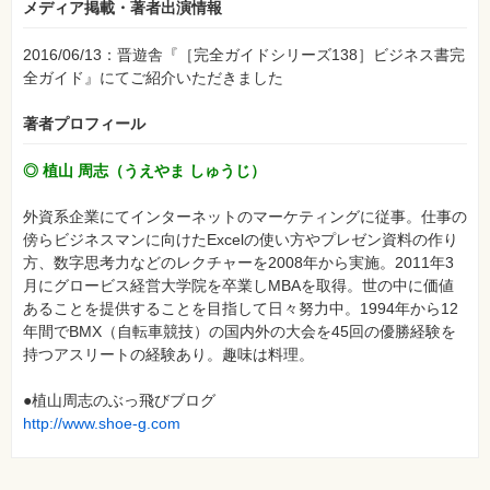
メディア掲載・著者出演情報
2016/06/13：晋遊舎『［完全ガイドシリーズ138］ビジネス書完
全ガイド』にてご紹介いただきました
著者プロフィール
◎ 植山 周志（うえやま しゅうじ）
外資系企業にてインターネットのマーケティングに従事。仕事の
傍らビジネスマンに向けたExcelの使い方やプレゼン資料の作り
方、数字思考力などのレクチャーを2008年から実施。2011年3
月にグロービス経営大学院を卒業しMBAを取得。世の中に価値
あることを提供することを目指して日々努力中。1994年から12
年間でBMX（自転車競技）の国内外の大会を45回の優勝経験を
持つアスリートの経験あり。趣味は料理。
●植山周志のぶっ飛びブログ
http://www.shoe-g.com