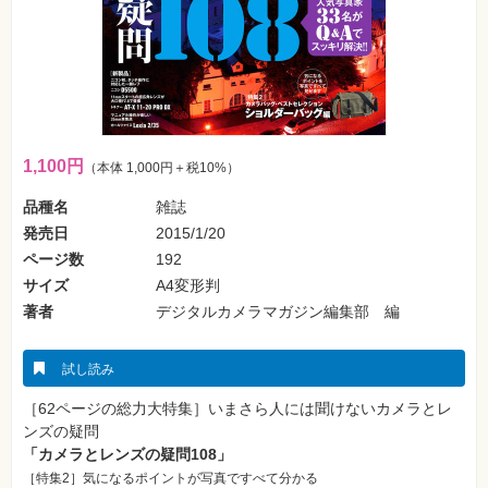
SNS
Web
作
成・
マ
ー
ケ
テ
ィ
1,100円
（本体 1,000円＋税10%）
ン
グ
品種名
雑誌
発売日
2015/1/20
ビ
ジ
ページ数
192
ネ
ス・
サイズ
A4変形判
読
著者
デジタルカメラマガジン編集部 編
み
物
試し読み
カ
メ
ラ・
［62ページの総力大特集］いまさら人には聞けないカメラとレ
写
ンズの疑問
真
「カメラとレンズの疑問108」
［特集2］気になるポイントが写真ですべて分かる
資