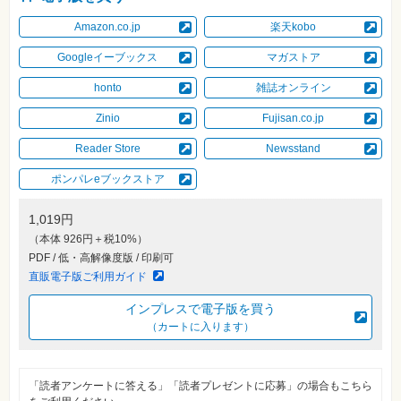
自
Amazon.co.jp
楽天kobo
作・
パ
ソ
Googleイーブックス
マガストア
コ
ン・
honto
雑誌オンライン
ホ
ビ
Zinio
Fujisan.co.jp
ー
Reader Store
Newsstand
Club
ポンパレeブックストア
Impress
ロ
グ
1,019円
イ
ン
（本体 926円＋税10%）
PDF / 低・高解像度版 / 印刷可
カ
ー
直販電子版ご利用ガイド
ト
インプレスで電子版を買う
シ
（カートに入ります）
リ
ー
ズ
⼀
覧
「読者アンケートに答える」「読者プレゼントに応募」の場合もこちら