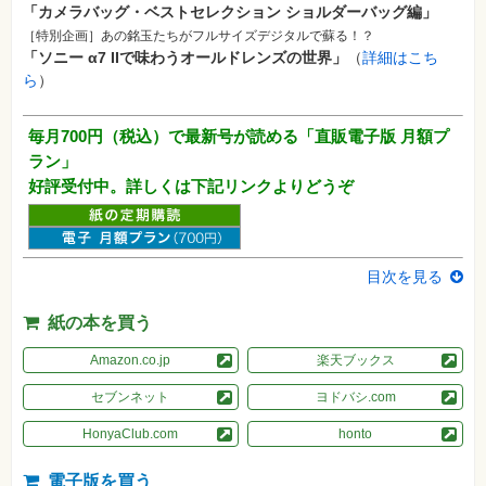
「カメラバッグ・ベストセレクション ショルダーバッグ編」
格
試
［
特別企画
］
あの銘玉たちがフルサイズデジタルで蘇る！？
験
「ソニー α7 IIで味わうオールドレンズの世界」
（
詳細はこち
プ
ら
）
ロ
グ
ラ
毎月700円（税込）で最新号が読める「直販電子版 月額プ
ミ
ン
ラン」
グ
好評受付中。詳しくは下記リンクよりどうぞ
ネ
ッ
ト
ワ
ー
目次を見る
ク・
テ
ク
紙の本を買う
ノ
ロ
ジ
Amazon.co.jp
楽天ブックス
ー
セブンネット
ヨドバシ.com
趣
味・
HonyaClub.com
honto
素
材
集
電子版を買う