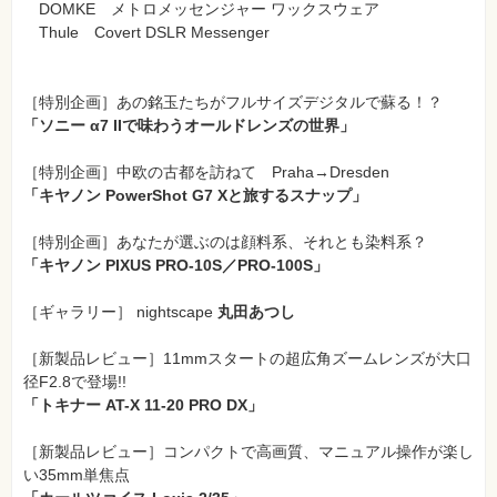
DOMKE メトロメッセンジャー ワックスウェア
Thule Covert DSLR Messenger
［特別企画］あの銘玉たちがフルサイズデジタルで蘇る！？
「ソニー α7 IIで味わうオールドレンズの世界」
［特別企画］
中欧の古都を訪ねて Praha→Dresden
「キヤノン PowerShot G7 Xと旅するスナップ」
［特別企画］
あなたが選ぶのは顔料系、それとも染料系？
「キヤノン PIXUS PRO-10S／PRO-100S」
［ギャラリー］ nightscape
丸田あつし
［新製品レビュー］11mmスタートの超広角ズームレンズが大口
径F2.8で登場!!
「トキナー AT-X 11-20 PRO DX」
［新製品レビュー］
コンパクトで高画質、マニュアル操作が楽し
い35mm単焦点