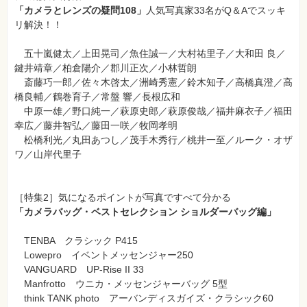
「カメラとレンズの疑問108」
人気写真家33名がQ＆Aでスッキ
リ解決！！
五十嵐健太／上田晃司／魚住誠一／大村祐里子／大和田 良／
鍵井靖章
／
柏倉陽介／郡川正次／小林哲朗
斎藤巧一郎／佐々木啓太／洲崎秀憲／
鈴木知子／高橋真澄／高
橋良輔／鶴巻育子／
常盤 響／長根広和
中原一雄／野口純一／萩原史郎／萩原俊哉／福井麻衣子／福田
幸広／
藤井智弘／
藤田一咲／牧岡孝明
松橋利光／丸田あつし／茂手木秀行／
桃井一至／ルーク・オザ
ワ／山岸代里子
［特集2］気になるポイントが写真ですべて分かる
「カメラバッグ・ベストセレクション ショルダーバッグ編」
TENBA クラシック P415
Lowepro イベントメッセンジャー250
VANGUARD UP-Rise II 33
Manfrotto ウニカ・メッセンジャーバッグ 5型
think TANK photo アーバンディスガイズ・クラシック60