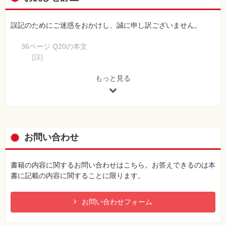
誤記のためにご迷惑をおかけし、誠に申し訳ございません。
36ページ Q20の本文
[誤]
絞り羽根の倍数で光条が出る。つまり、8枚羽根なら16本
になる。
もっと見る
[正]
絞り羽根の枚数が奇数の場合は絞り羽根の倍の数、偶数の
場合は絞り羽根と同じ数の光条が出る。つまり、9枚羽根
なら18本、8枚羽根ならば8本になる。
お問い合わせ
書籍の内容に関するお問い合わせはこちら。お答えできるのは本
書に記載の内容に関することに限ります。
お問い合わせフォーム