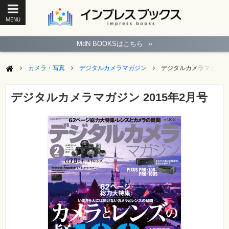
MENU
ト
ッ
MdN BOOKSはこちら
››
プ
ペ
ー
カメラ・写真
デジタルカメラマガジン
デジタルカメラマガジン 
ジ
パ
ソ
デジタルカメラマガジン 2015年2月号
コ
ン
ソ
フ
ト
モ
バ
イ
ル・
ス
マ
ー
ト
フ
ォ
ン・