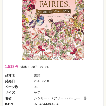
フ
ォ
ン・
SNS
Web
作
成・
マ
ー
ケ
テ
ィ
ン
グ
ビ
ジ
1,518円
（本体 1,380円＋税10%）
ネ
ス・
品種名
書籍
読
み
発売日
2016/6/10
物
ページ数
96
サイズ
A4判
カ
メ
著者
シシリー・メアリー・バーカー 著
ラ・
写
ISBN
9784844380634