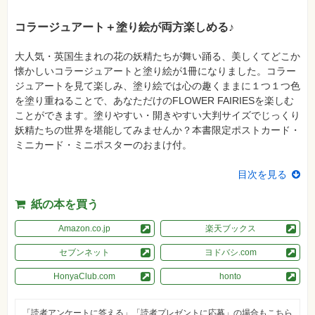
真
コラージュアート＋塗り絵が両方楽しめる♪
資
格
試
大人気・英国生まれの花の妖精たちが舞い踊る、美しくてどこか
験
懐かしいコラージュアートと塗り絵が1冊になりました。コラー
プ
ジュアートを見て楽しみ、塗り絵では心の趣くままに１つ１つ色
ロ
を塗り重ねることで、あなただけのFLOWER FAIRIESを楽しむ
グ
ラ
ことができます。塗りやすい・開きやすい大判サイズでじっくり
ミ
妖精たちの世界を堪能してみませんか？本書限定ポストカード・
ン
グ
ミニカード・ミニポスターのおまけ付。
ネ
目次を見る
ッ
ト
ワ
紙の本を買う
ー
ク・
テ
Amazon.co.jp
楽天ブックス
ク
ノ
セブンネット
ヨドバシ.com
ロ
ジ
ー
HonyaClub.com
honto
趣
味・
「読者アンケートに答える」「読者プレゼントに応募」の場合もこちら