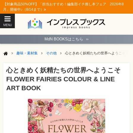
【対象商品50%OFF】「担当おすすめ！編集部イチ推し本フェア 2026年8
月」開催中♪（8/14まで）
MENU
ト
ッ
MdN BOOKSはこちら
››
プ
ペ
ー
趣味・素材集
その他
心ときめく妖精たちの世界へようこそ FLOWER FA
ジ
パ
ソ
心ときめく妖精たちの世界へようこそ
コ
ン
FLOWER FAIRIES COLOUR & LINE
ソ
フ
ART BOOK
ト
モ
バ
イ
ル・
ス
マ
ー
ト