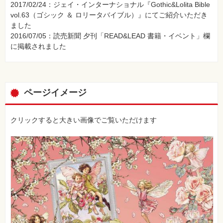
2017/02/24：ジェイ・インターナショナル『Gothic&Lolita Bible
⼀
覧
vol.63（ゴシック ＆ ロリータバイブル）』にてご紹介いただき
ました
特
集
2016/07/05：読売新聞 夕刊「READ&LEAD 書籍・イベント」欄
⼀
に掲載されました
覧
ページイメージ
クリックすると大きい画像でご覧いただけます