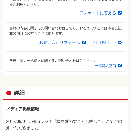
素
をご利用ください。
材
集
アンケートに答える
自
作・
パ
書籍の内容に関するお問い合わせはこちら。お答えできるのは本書に記
ソ
載の内容に関することに限ります。
コ
ン・
お問い合わせフォーム
お詫びと訂正
ホ
ビ
ー
学校・法人一括購入に関するお問い合わせはこちらへ。
一括購入窓口
Club
Impress
ロ
グ
イ
ン
詳細
カ
ー
ト
メディア掲載情報
シ
2017/05/01：MBSラジオ『松井愛のすこ～し愛して』にてご紹
リ
ー
介いただきました
ズ