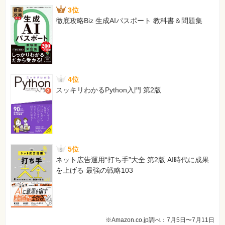
3位
徹底攻略Biz 生成AIパスポート 教科書＆問題集
4位
スッキリわかるPython入門 第2版
5位
ネット広告運用“打ち手”大全 第2版 AI時代に成果
を上げる 最強の戦略103
※Amazon.co.jp調べ：7月5日〜7月11日