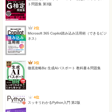
ト問題集 第3版
2位
Microsoft 365 Copilot踏み込み活用術（できるビジ
ネス）
3位
徹底攻略Biz 生成AIパスポート 教科書＆問題集
4位
スッキリわかるPython入門 第2版