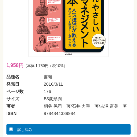
フ
ォ
ン・
SNS
Web
作
成・
マ
ー
ケ
テ
ィ
ン
1,958円
（本体 1,780円＋税10%）
グ
品種名
書籍
ビ
発売日
2016/3/11
ジ
ネ
ページ数
176
ス・
読
サイズ
B5変形判
み
著者
桐谷 晃司 著/石井 力重 著/吉澤 富美 著
物
ISBN
9784844339984
カ
メ
ラ・
試し読み
写