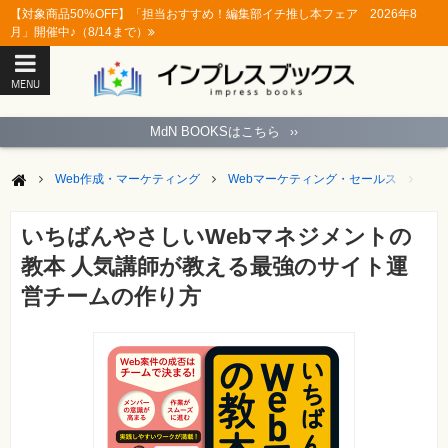
【対象商品50%OFF】「担当おすすめ！編集部イチ推し本フェア 2026年8
月」開催中♪（8/14まで）
MENU
ト
ッ
MdN BOOKSはこちら
››
プ
ペ
ー
Web作成・マーケティング
Webマーケティング・セールス
い
ジ
パ
ソ
いちばんやさしいWebマネジメントの
コ
ン
教本 人気講師が教える最強のサイト運
ソ
フ
営チームの作り方
ト
モ
バ
イ
ル・
ス
マ
ー
ト