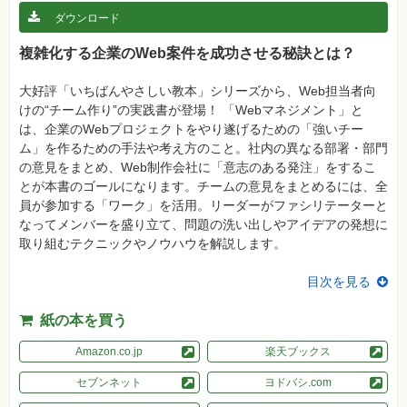
真
ダウンロード
資
複雑化する企業のWeb案件を成功させる秘訣とは？
格
試
験
大好評「いちばんやさしい教本」シリーズから、Web担当者向
プ
けの“チーム作り”の実践書が登場！ 「Webマネジメント」と
ロ
は、企業のWebプロジェクトをやり遂げるための「強いチー
グ
ラ
ム」を作るための手法や考え方のこと。社内の異なる部署・部門
ミ
の意見をまとめ、Web制作会社に「意志のある発注」をするこ
ン
グ
とが本書のゴールになります。チームの意見をまとめるには、全
員が参加する「ワーク」を活用。リーダーがファシリテーターと
ネ
なってメンバーを盛り立て、問題の洗い出しやアイデアの発想に
ッ
ト
取り組むテクニックやノウハウを解説します。
ワ
ー
ク・
目次を見る
テ
ク
ノ
紙の本を買う
ロ
ジ
Amazon.co.jp
楽天ブックス
ー
セブンネット
ヨドバシ.com
趣
味・