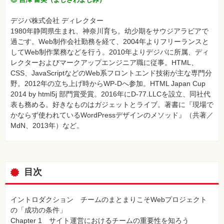
デジパ株式会社 ディレクター
1980年静岡県生まれ、神奈川育ち。幼少期をサウジアラビアで
過ごす。Web制作会社勤務を経て、2004年よりフリーランスと
してWeb制作業務などを行う。2010年よりデジパに所属、ディ
レクターおよびマークアップエンジニア職に従事。HTML、
CSS、JavaScriptなどのWeb系フロントエンド技術が主な専門分
野。2012年の立ち上げ時からWP-Dへ参加。HTML Japan Cup
2014 by html5j 部門賞受賞。2016年にD-77.LLCを設立、同社代
表も務める。好きなものはガジェットとライブ。著書に『現場で
かならず使われているWordPressデザインのメソッド』（共著／
MdN、2013年）など。
目次
イントロダクション チームのまとまりこそWebプロジェクト
の「成功の条件」
Chapter 1 サイト運営におけるチームの重要性を知ろう