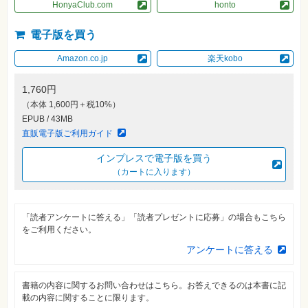
素
HonyaClub.com
honto
材
集
電子版を買う
自
作・
Amazon.co.jp
楽天kobo
パ
ソ
コ
1,760円
ン・
ホ
（本体 1,600円＋税10%）
ビ
EPUB / 43MB
ー
直販電子版ご利用ガイド
インプレスで電子版を買う
Club
Impress
（カートに入ります）
ロ
グ
イ
ン
「読者アンケートに答える」「読者プレゼントに応募」の場合もこちら
をご利用ください。
カ
ー
アンケートに答える
ト
シ
リ
書籍の内容に関するお問い合わせはこちら。お答えできるのは本書に記
ー
載の内容に関することに限ります。
ズ