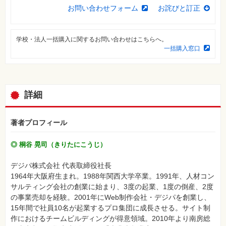
⼀
お問い合わせフォーム
お詫びと訂正
覧
特
集
学校・法人一括購入に関するお問い合わせはこちらへ。
⼀
一括購入窓口
覧
詳細
著者プロフィール
◎ 桐谷 晃司（きりたにこうじ）
デジパ株式会社 代表取締役社長
1964年大阪府生まれ。1988年関西大学卒業。1991年、人材コン
サルティング会社の創業に始まり、3度の起業、1度の倒産、2度
の事業売却を経験。2001年にWeb制作会社・デジパを創業し、
15年間で社員10名が起業するプロ集団に成長させる。サイト制
作におけるチームビルディングが得意領域。2010年より南房総