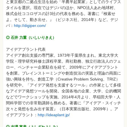
と東京都の二拠点生活を始め「半農半起業家」としてのライフス
タイルを選択。現在ではデジパのほか、NPO法人あわ地球村、
株式会社ココロザスの計3社の代表を務める。著書に『検索せ
よ。そして、動き出せ。』（ビジネス社、2014年）など。デジ
パ：
http://digiper.com/
◎ 石井 力重（いしいりきえ）
アイデアプラント代表
アイデア創出支援の専門家。1973年千葉県生まれ。東北大学大
学院・理学研究科修士課程卒業。商社勤務、独立行政法人のフェ
ロー、ベンチャー企業駐在を経て、2009年にアイデアプラント
を創業。ブレインストーミングや創造技法の実践と理論の両面に
強い興味を持ち、創造工学（Creative Problem Solving、TRIZ）
を研究中。「アイデア発想を支援するツール」の作家として多様
なアイデア発想ツールを開発。全国各地の企業、大学、公的機関
などでワークショップを実施。2014年4月より、早稲田大学・人
間科学部での非常勤講師も務める。著書に『アイデア・スイッチ
次々と発想を生み出す装置』（日本実業出版社、2009年）。ア
イデアプラント：
http://ideaplant.jp/
◎ 吉澤 富美（よしざわよしみ）