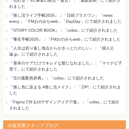
『売れる！ EC事業の経営・運営』：「通販新聞」にて紹介さ
れました
『推し活ライフ手帳2025』：「日経プラスワン」「news
every.」「FMおのみちweb」「DayDay.」にて紹介されました
『STORY COLOR BOOK』：「coliss」にて紹介されました
『養生手帳2025』：「FMおのみちweb」にて紹介されました
『人生は折り返し地点からがきっとたのしい』：「婦人公
論.jp」にて紹介されました
『基本のケアだけでキレイな髪になれました』：「マイナビ子
育て」にて紹介されました
『言の葉配色辞典』：「coliss」にて紹介されました
『推し色に染まる #推し活メイク』：「ZIP!」にて紹介されま
した
『Figmaで作るUIデザインアイデア集』：「coliss」にて紹介
されました
出版営業スタッフブログ