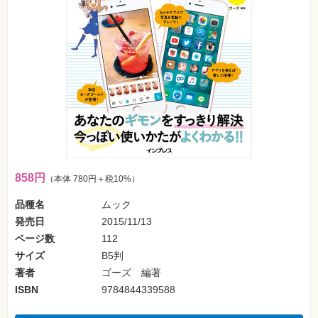
フ
ォ
ン・
SNS
Web
作
成・
マ
ー
ケ
テ
ィ
ン
グ
858円
（本体 780円＋税10%）
ビ
ジ
品種名
ムック
ネ
ス・
発売日
2015/11/13
読
み
ページ数
112
物
サイズ
B5判
著者
ゴーズ 編著
カ
メ
ISBN
9784844339588
ラ・
写