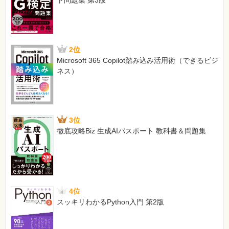
ト問題集 第3版
2位
Microsoft 365 Copilot踏み込み活用術（できるビジ
ネス）
3位
徹底攻略Biz 生成AIパスポート 教科書＆問題集
4位
スッキリわかるPython入門 第2版