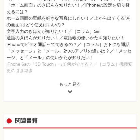
「ホーム画面」のきほんを知りたい！／iPhoneの設定を切り替
えるには？
ホーム画面の壁紙を好きな写真にしたい！／上から出てくる“あ
の画面”はどう使えばいいの？
文字入力のきほんが知りたい！／［コラム］Siri
通話のきほんが知りたい！／電話帳の使いかたを知りたい！
iPhoneでビデオ通話ってできるの？／［コラム］おトクな通話
「メッセージ」と「メール」2つのアプリの違いは？／「メッセ
ージ」と「メール」の使いかたが知りたい！
iPhone 6sの「3D Touch」って何ができる？／［コラム］機種変
更の引き継ぎ
●第2章 標準アプリでここまでできる！iPhoneを楽しもう
もっと見る
インターネットはどうやって見るの？／見つけたホームページを
友だちに教えたい
今いる場所や行き方を調べるには？／みんなに自慢できる上手な
写真を撮りたい
撮りためた写真をきちんと整理したい／iPhoneでスマートに予
関連書籍
定を管理したい
「ミュージック」アプリで音楽を再生するには？／［コラム］か
わいいイヤフォン