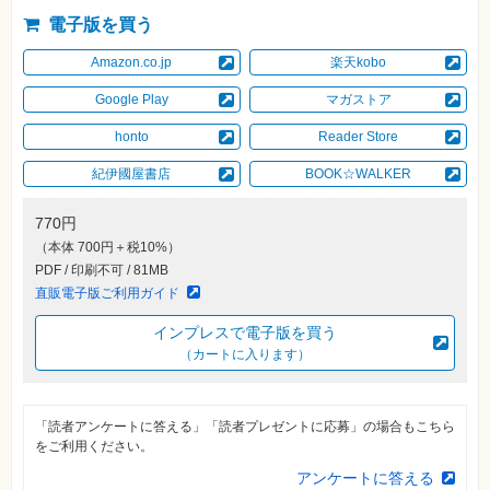
素
材
電子版を買う
集
Amazon.co.jp
楽天kobo
自
作・
Google Play
マガストア
パ
ソ
コ
honto
Reader Store
ン・
ホ
紀伊國屋書店
BOOK☆WALKER
ビ
ー
770円
（本体 700円＋税10%）
Club
PDF / 印刷不可 / 81MB
Impress
ロ
直販電子版ご利用ガイド
グ
イ
インプレスで電子版を買う
ン
（カートに入ります）
カ
ー
ト
「読者アンケートに答える」「読者プレゼントに応募」の場合もこちら
シ
をご利用ください。
リ
ー
アンケートに答える
ズ