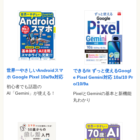
アイデアをiPhoneにさっとメモする方法は？／便利な買い物メ
モやチェックリストを作ろう
アラームの設定方法が知りたい／ほかにもiPhoneでこんなこと
ができる！
［コラム］壊れたらどうすればいいの？
●第3章 使いこなすとiPhoneがもっと好きになる便利テク♡
アプリってどうやってダウンロードするの？／Apple ID ってど
んなことに使えるの？
付属イヤフォンって音楽を聴く以外にも使えるの？／［コラム］
かわいいケース
世界一やさしいAndroidスマ
できるfit ずっと使えるGoogl
指紋認証を使うとどんないいことがあるの？／iPhoneの容量が
ホ Google Pixel 10a/9a対応
e Pixel Gemini対応 10a/10 Pr
オーバーしそう どうしたらいい？
o/10/9a
初心者でも話題の
急いでiPhoneの空き容量を増やすには？／海外でiPhoneを使う
AI「Gemini」が使える！
PixelとGeminiの基本と新機能
ときに気をつけるポイントは？
丸わかり
Wi-Fiって使った方がいいの？／［コラム］テザリング
●第4章 使わなきゃソン！iPhoneではじめる話題のSNS
LINEを使ってコミュニケーションを楽しもう！／Instagramでオ
シャレな写真をみんなに見せよう♪
Facebookで友達の輪を広げよう！／140文字でつぶやける