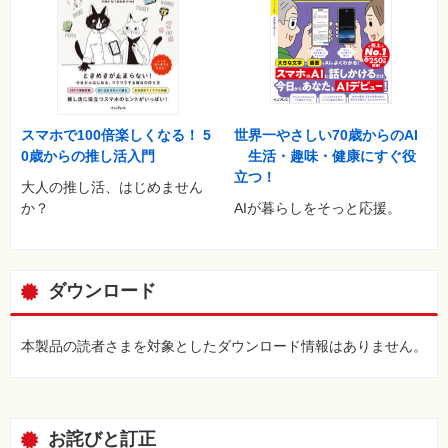
Twitterで情報収集
［コラム］プライバシー
●第5章 iPhoneでちょっと差がつく写真テクを伝授♪
写真を素敵に加工できるアプリをこっそり伝授♪／写真撮影にあ
ると便利なイチ押しグッズを公開！
もっと写真をステキに撮りたい！ インスタで使える撮影テク♪／
世界一やさしい70歳からのAI
スマホで100倍楽しくなる！ 5
撮った写真はフォトブックにするのがいまのキブン♪
生活・趣味・健康にすぐ役
0歳からの推し活入門
［コラム］小物を作ろう
立つ！
大人の推し活、はじめません
AIが暮らしをそっと応援。
か？
●巻末付録 iPhoneを買ったら入れたい！ 最新おすすめアプリ
ガイド30
ダウンロード
本製品の読者さまを対象としたダウンロード情報はありません。
お詫びと訂正