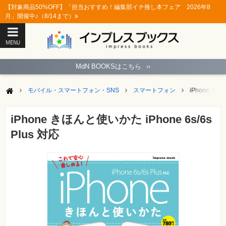
【対象商品50%OFF】「担当おすすめ！編集部イチ推し本フェア 2026年8
月」開催中♪（8/14まで）
MENU
ト
ッ
MdN BOOKSはこちら
››
プ
ペ
ー
モバイル・スマートフォン・SNS
スマートフォン
iPhone きほ
ジ
パ
ソ
iPhone きほんと使いかた iPhone 6s/6s
コ
ン
Plus 対応
ソ
フ
ト
モ
バ
イ
ル・
ス
マ
ー
ト