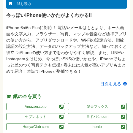
真
試し読み
資
今っぽいiPhone使いかたがよくわかる!!
格
試
験
iPhone 6s/6s Plusに対応！ 電話やメールはもとより、ホーム画
面や文字入力、ブラウザー、写真、マップや音楽など標準アプリ
プ
ロ
の使い方から、アプリダウンロードや、Wi-Fiの設定方法、指紋
グ
認証の設定方法、データのバックアップ方法など、知っておくと
ラ
ミ
役立つiPhoneの使い方までをわかりやすく解説。また、LINEや
ン
Instagramをはじめ、今っぽいSNSの使いかたや、iPhoneでちょ
グ
っと差のつく写真テクも伝授♪ 巻末には人気が高いアプリもまと
ネ
めて紹介！本誌でiPhoneが堪能できる！
ッ
ト
ワ
目次を見る
ー
ク・
テ
紙の本を買う
ク
ノ
Amazon.co.jp
楽天ブックス
ロ
ジ
ー
セブンネット
ヨドバシ.com
趣
HonyaClub.com
honto
味・