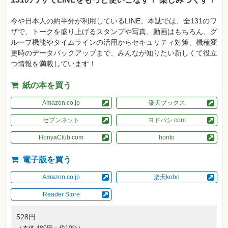
真
今や日本人の約半分が利用しているLINE。本誌では、全131のワ
資
格
ザで、トークを盛り上げるスタンプや写真、動画はもちろん、グ
試
ループ機能やタイムラインの活用からセキュリティ対策、機種変
験
更時のデータバックアップまで、みんなが知りたい新しくて役立
プ
つ情報を満載しています！
ロ
グ
ラ
紙の本を買う
ミ
ン
Amazon.co.jp
楽天ブックス
グ
セブンネット
ヨドバシ.com
ネ
ッ
ト
HonyaClub.com
honto
ワ
ー
ク・
電子版を買う
テ
ク
Amazon.co.jp
楽天kobo
ノ
ロ
ジ
Reader Store
ー
趣
528円
味・