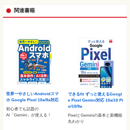
⼀
覧
関連書籍
特
集
⼀
覧
世界一やさしいAndroidスマ
できるfit ずっと使えるGoogl
ホ Google Pixel 10a/9a対応
e Pixel Gemini対応 10a/10 Pr
o/10/9a
初心者でも話題の
AI「Gemini」が使える！
PixelとGeminiの基本と新機能
丸わかり