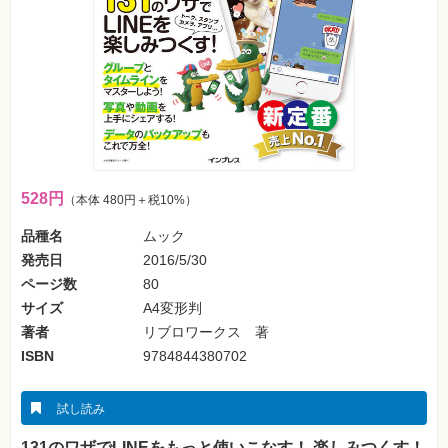
フ
ォ
ン・
SNS
Web
作
成・
マ
ー
ケ
テ
ィ
528円
（本体 480円＋税10%）
ン
グ
品種名
ムック
発売日
2016/5/30
ビ
ジ
ページ数
80
ネ
ス・
サイズ
A4変形判
読
著者
リブロワークス 著
み
物
ISBN
9784844380702
カ
メ
試し読み
ラ・
写
131のワザでLINEをもっと使いこなす！ 楽しみつくす！