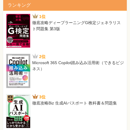
ランキング
1位
徹底攻略ディープラーニングG検定ジェネラリス
ト問題集 第3版
2位
Microsoft 365 Copilot踏み込み活用術（できるビジ
ネス）
3位
徹底攻略Biz 生成AIパスポート 教科書＆問題集