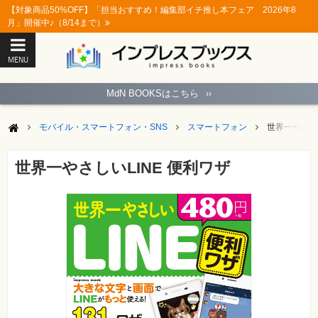
【対象商品50%OFF】「担当おすすめ！編集部イチ推し本フェア 2026年8
月」開催中♪（8/14まで）
MENU
ト
ッ
MdN BOOKSはこちら
››
プ
ペ
ー
モバイル・スマートフォン・SNS
スマートフォン
世界一やさしい
ジ
パ
ソ
世界一やさしいLINE 便利ワザ
コ
ン
ソ
フ
ト
モ
バ
イ
ル・
ス
マ
ー
ト