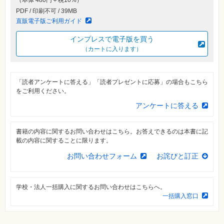
（本体 480円＋税10%）
素
材
PDF / 印刷不可 / 39MB
集
直販電子版ご利用ガイド
自
インプレスで電子版を買う
作・
パ
（カートに入ります）
ソ
コ
ン・
ホ
「読者アンケートに答える」「読者プレゼントに応募」の場合もこちら
ビ
ー
をご利用ください。
アンケートに答える
Club
Impress
ロ
書籍の内容に関するお問い合わせはこちら。お答えできるのは本書に記
グ
載の内容に関することに限ります。
イ
ン
お問い合わせフォーム
お詫びと訂正
カ
ー
ト
学校・法人一括購入に関するお問い合わせはこちらへ。
一括購入窓口
シ
リ
ー
ズ