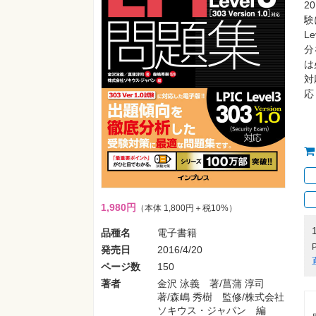
2
験
L
分
は
対
応
1,980円
（本体 1,800円＋税10%）
品種名
電子書籍
発売日
2016/4/20
ページ数
150
著者
金沢 泳義 著/菖蒲 淳司
著/森嶋 秀樹 監修/株式会社
ソキウス・ジャパン 編