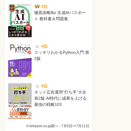
3位
徹底攻略Biz 生成AIパスポー
ト 教科書＆問題集
4位
スッキリわかるPython入門 第
2版
5位
ネット広告運用“打ち手”大全
第2版 AI時代に成果を上げる
最強の戦略103
※Amazon.co.jp調べ：7月5日〜7月11日