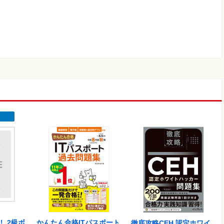
 2級ボ
かんたん合格ITパスポート
徹底攻略CEH 認定ホワイ