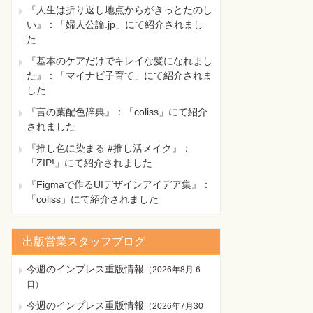
『人生は折り返し地点からがきっとたのし
い』：「婦人公論.jp」にて紹介されまし
た
『基本のケアだけでキレイな髪になれまし
た』：「マイナビ子育て」にて紹介されま
した
『言の葉配色辞典』：「coliss」にて紹介
されました
『推し色に染まる #推し活メイク』：
「ZIP!」にて紹介されました
『Figmaで作るUIデザインアイデア集』：
「coliss」にて紹介されました
出版営業スタッフブログ
今週のインプレス重版情報
（
2026年8月 6
日
）
今週のインプレス重版情報
（
2026年7月30