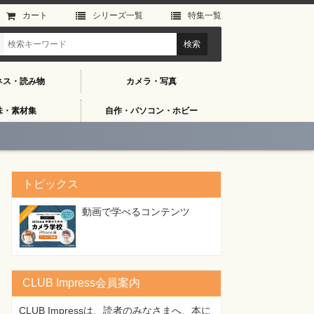
カート
シリーズ⼀覧
特集⼀覧
ネス・読み物
カメラ・写真
味・素材集
自作・パソコン・ホビー
トピックス
動画で学べるコンテンツ
CLUB Impress会員案内
CLUB Impressは、読者のみなさまへ、本に