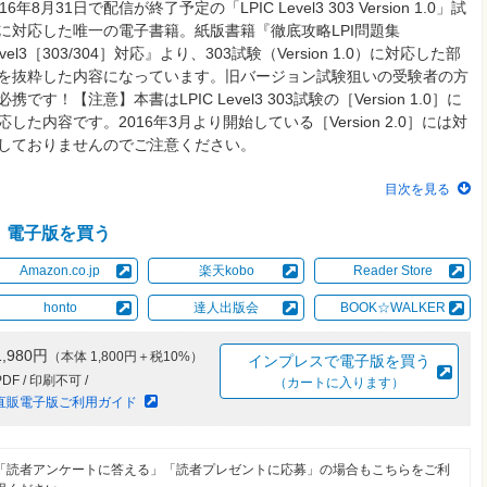
016年8月31日で配信が終了予定の「LPIC Level3 303 Version 1.0」試
に対応した唯一の電子書籍。紙版書籍『徹底攻略LPI問題集
evel3［303/304］対応』より、303試験（Version 1.0）に対応した部
を抜粋した内容になっています。旧バージョン試験狙いの受験者の方
必携です！【注意】本書はLPIC Level3 303試験の［Version 1.0］に
応した内容です。2016年3月より開始している［Version 2.0］には対
しておりませんのでご注意ください。
目次を見る
電子版を買う
Amazon.co.jp
楽天kobo
Reader Store
honto
達人出版会
BOOK☆WALKER
1,980円
（本体 1,800円＋税10%）
インプレスで電子版を買う
PDF / 印刷不可 /
（カートに入ります）
直販電子版ご利用ガイド
「読者アンケートに答える」「読者プレゼントに応募」の場合もこちらをご利