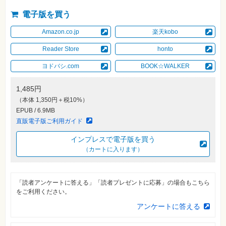
自
電子版を買う
作・
パ
ソ
Amazon.co.jp
楽天kobo
コ
ン・
Reader Store
honto
ホ
ビ
ヨドバシ.com
BOOK☆WALKER
ー
1,485円
Club
（本体 1,350円＋税10%）
Impress
ロ
EPUB / 6.9MB
グ
直販電子版ご利用ガイド
イ
ン
インプレスで電子版を買う
カ
（カートに入ります）
ー
ト
シ
「読者アンケートに答える」「読者プレゼントに応募」の場合もこちら
リ
をご利用ください。
ー
ズ
アンケートに答える
⼀
覧