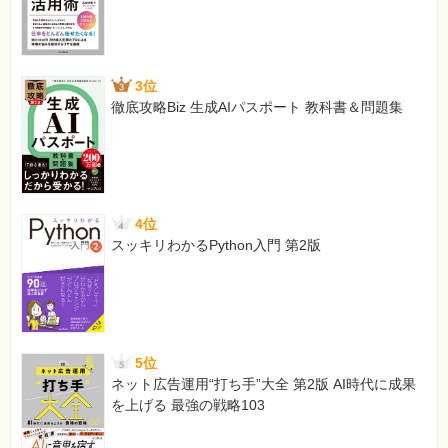
3位
徹底攻略Biz 生成AIパスポート 教科書＆問題集
4位
スッキリわかるPython入門 第2版
5位
ネット広告運用“打ち手”大全 第2版 AI時代に成果
を上げる 最強の戦略103