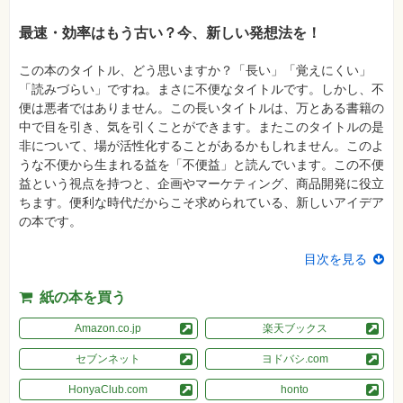
格
試
最速・効率はもう古い？今、新しい発想法を！
験
プ
この本のタイトル、どう思いますか？「長い」「覚えにくい」
ロ
「読みづらい」ですね。まさに不便なタイトルです。しかし、不
グ
ラ
便は悪者ではありません。この長いタイトルは、万とある書籍の
ミ
中で目を引き、気を引くことができます。またこのタイトルの是
ン
グ
非について、場が活性化することがあるかもしれません。このよ
うな不便から生まれる益を「不便益」と読んでいます。この不便
ネ
益という視点を持つと、企画やマーケティング、商品開発に役立
ッ
ト
ちます。便利な時代だからこそ求められている、新しいアイデア
ワ
の本です。
ー
ク・
テ
目次を見る
ク
ノ
ロ
紙の本を買う
ジ
ー
Amazon.co.jp
楽天ブックス
趣
味・
セブンネット
ヨドバシ.com
素
材
HonyaClub.com
honto
集