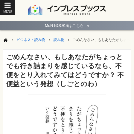
MENU
ト
ッ
MdN BOOKSはこちら
››
プ
ペ
ー
ビジネス・読み物
読み物
ごめんなさい、もしあなたがちょっと
ジ
パ
ソ
ごめんなさい、もしあなたがちょっと
コ
ン
でも行き詰まりを感じているなら、不
ソ
フ
便をとり入れてみてはどうですか？ 不
ト
便益という発想（しごとのわ）
モ
バ
イ
ル・
ス
マ
ー
ト
フ
ォ
ン・