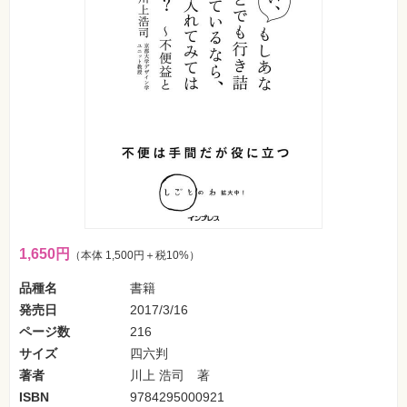
SNS
Web
作
成・
マ
ー
ケ
テ
ィ
ン
グ
ビ
ジ
ネ
ス・
読
1,650円
（本体 1,500円＋税10%）
み
物
品種名
書籍
発売日
2017/3/16
カ
メ
ページ数
216
ラ・
写
サイズ
四六判
真
著者
川上 浩司 著
ISBN
9784295000921
資