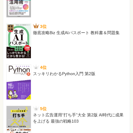
3位
徹底攻略Biz 生成AIパスポート 教科書＆問題集
4位
スッキリわかるPython入門 第2版
5位
ネット広告運用“打ち手”大全 第2版 AI時代に成果
を上げる 最強の戦略103