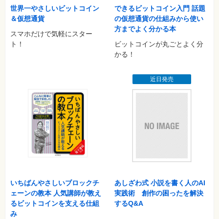
イーサリアム
世界一やさしいビットコイン
できるビットコイン入門 話題
リップル
＆仮想通貨
の仮想通貨の仕組みから使い
NEM
方までよく分かる本
スマホだけで気軽にスター
ライトコイン
ト！
ビットコインが丸ごとよく分
かる！
あとがき
近日発売
いちばんやさしいブロックチ
あしざわ式 小説を書く人のAI
ェーンの教本 人気講師が教え
実践術 創作の困ったを解決
るビットコインを支える仕組
するQ&A
み