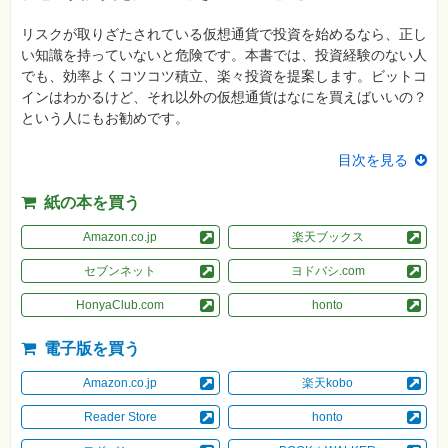
真
リスクが取りざたされている仮想通貨で投資を始めるなら、正し
資
い知識を持っていないと危険です。本書では、投資経験のない人
格
試
でも、効率よくコツコツ積立、楽々投資を提案します。ビットコ
験
インはわかるけど、それ以外の仮想通貨はなにを買えばいいの？
という人にもお勧めです。
プ
ロ
グ
目次を見る
ラ
ミ
ン
紙の本を買う
グ
ネ
Amazon.co.jp
楽天ブックス
ッ
ト
セブンネット
ヨドバシ.com
ワ
ー
HonyaClub.com
honto
ク・
テ
ク
電子版を買う
ノ
ロ
ジ
Amazon.co.jp
楽天kobo
ー
Reader Store
honto
趣
味・