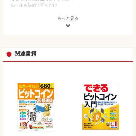
ルールを決めて守るだけ
◎3章 仮想通貨の買い方・売り方・育て方
もっと見る
仮想通貨は自己責任の世界
取引所への登録方法
ビットコインの買い方
ビットコインの送金方法
ビットコインの育て方
関連書籍
◎4章 仮想通貨の保管方法
管理の大切さ
Blockcahin.info
Alta Wallet
TREZOR
◎5章 投資被害にあわないために
セミナー
マイニング案件
プレセール（ICO）
◎6章 代表的仮想通貨紹介