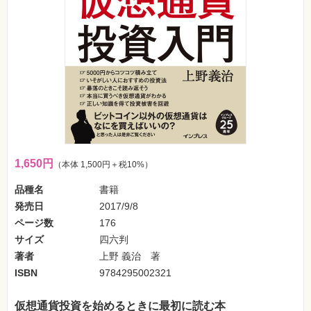
フ
ォ
ン・
SNS
Web
作
成・
マ
ー
ケ
テ
ィ
ン
グ
1,650円
（本体 1,500円＋税10%）
ビ
品種名
書籍
ジ
ネ
発売日
2017/9/8
ス・
読
ページ数
176
み
サイズ
四六判
物
著者
上野 義治 著
カ
ISBN
9784295002321
メ
ラ・
写
仮想通貨投資を始めるときに最初に読む本