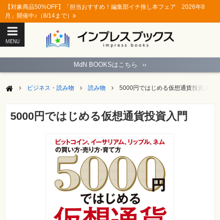
【対象商品50%OFF】「担当おすすめ！編集部イチ推し本フェア 2026年8
月」開催中♪（8/14まで）
MENU
ト
ッ
MdN BOOKSはこちら
››
プ
ペ
ー
ビジネス・読み物
読み物
5000円ではじめる仮想通貨投資入門
ジ
パ
ソ
5000円ではじめる仮想通貨投資入門
コ
ン
ソ
フ
ト
モ
バ
イ
ル・
ス
マ
ー
ト