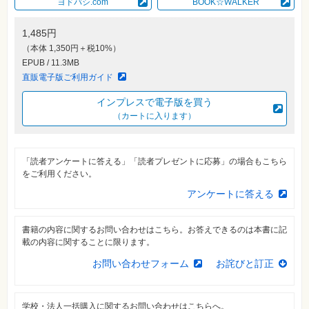
ヨドバシ.com
BOOK☆WALKER
素
材
集
1,485円
自
（本体 1,350円＋税10%）
作・
EPUB / 11.3MB
パ
ソ
直販電子版ご利用ガイド
コ
ン・
インプレスで電子版を買う
ホ
ビ
（カートに入ります）
ー
「読者アンケートに答える」「読者プレゼントに応募」の場合もこちら
Club
Impress
をご利用ください。
ロ
グ
アンケートに答える
イ
ン
書籍の内容に関するお問い合わせはこちら。お答えできるのは本書に記
カ
載の内容に関することに限ります。
ー
ト
お問い合わせフォーム
お詫びと訂正
シ
リ
ー
ズ
学校・法人一括購入に関するお問い合わせはこちらへ。