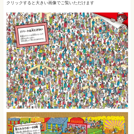
⼀
クリックすると大きい画像でご覧いただけます
覧
特
集
⼀
覧