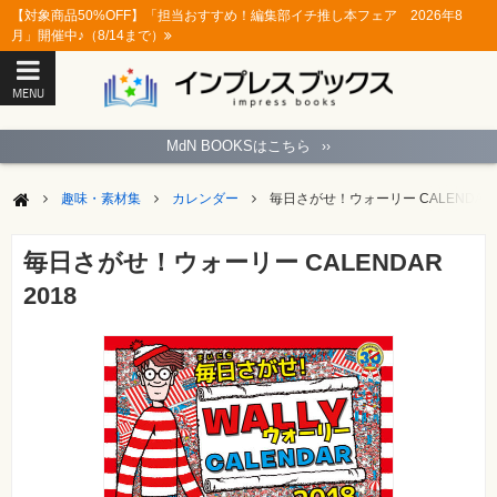
【対象商品50%OFF】「担当おすすめ！編集部イチ推し本フェア 2026年8
月」開催中♪（8/14まで）
MENU
ト
ッ
MdN BOOKSはこちら
››
プ
ペ
ー
趣味・素材集
カレンダー
毎日さがせ！ウォーリー CALENDAR 
ジ
パ
ソ
毎日さがせ！ウォーリー CALENDAR
コ
ン
2018
ソ
フ
ト
モ
バ
イ
ル・
ス
マ
ー
ト