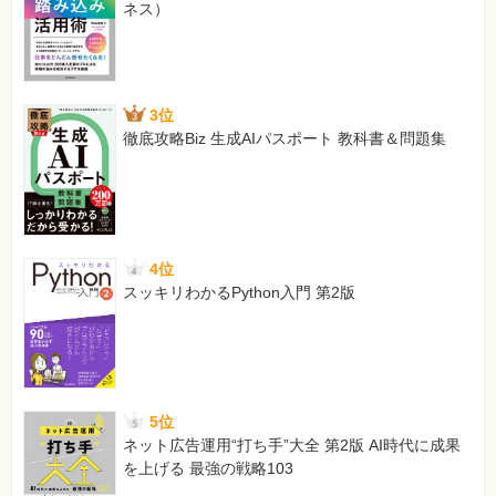
ネス）
3位
徹底攻略Biz 生成AIパスポート 教科書＆問題集
4位
スッキリわかるPython入門 第2版
5位
ネット広告運用“打ち手”大全 第2版 AI時代に成果
を上げる 最強の戦略103