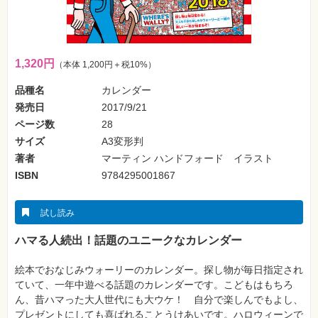
フ
ォ
ン・
SNS
1,320円
（本体 1,200円＋税10%）
Web
作
成・
品種名
カレンダー
マ
ー
発売日
2017/9/21
ケ
ページ数
28
テ
ィ
サイズ
A3変形判
ン
グ
著者
マーティン ハンドフォード イラスト
ISBN
9784295001867
ビ
ジ
ネ
試し読み
ス・
読
み
ハマる人続出！話題のユニークなカレンダー
物
絵本でおなじみウォーリーのカレンダー。探し物が毎日指定され
カ
ていて、一年中遊べる話題のカレンダーです。こどもはもちろ
メ
ラ・
ん、昔ハマった大人世代にも大ウケ！ 自分で楽しんでもよし、
写
プレゼントにしても喜ばれることうけあいです。ハロウィーンで