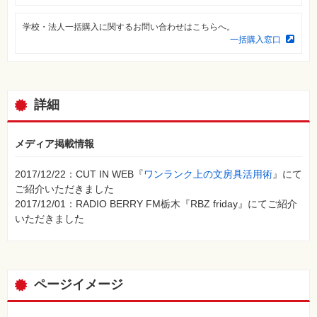
素
材
集
学校・法人一括購入に関するお問い合わせはこちらへ。
一括購入窓口
自
作・
パ
ソ
コ
ン・
詳細
ホ
ビ
ー
メディア掲載情報
Club
2017/12/22：CUT IN WEB『
ワンランク上の文房具活用術
』にて
Impress
ロ
ご紹介いただきました
グ
2017/12/01：RADIO BERRY FM栃木『RBZ friday』にてご紹介
イ
ン
いただきました
カ
ー
ト
ページイメージ
シ
リ
ー
ズ