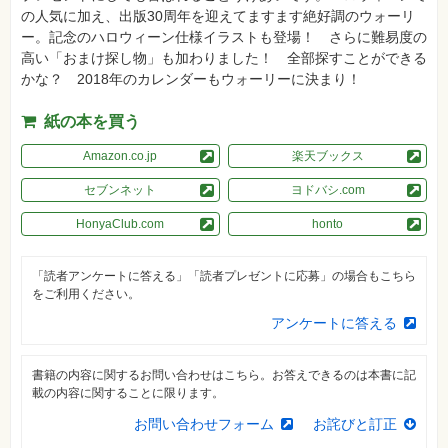
真
の人気に加え、出版30周年を迎えてますます絶好調のウォーリ
ー。記念のハロウィーン仕様イラストも登場！ さらに難易度の
資
高い「おまけ探し物」も加わりました！ 全部探すことができる
格
試
かな？ 2018年のカレンダーもウォーリーに決まり！
験
プ
紙の本を買う
ロ
グ
Amazon.co.jp
楽天ブックス
ラ
ミ
ン
セブンネット
ヨドバシ.com
グ
HonyaClub.com
honto
ネ
ッ
ト
「読者アンケートに答える」「読者プレゼントに応募」の場合もこちら
ワ
ー
をご利用ください。
ク・
テ
アンケートに答える
ク
ノ
ロ
書籍の内容に関するお問い合わせはこちら。お答えできるのは本書に記
ジ
ー
載の内容に関することに限ります。
お問い合わせフォーム
お詫びと訂正
趣
味・