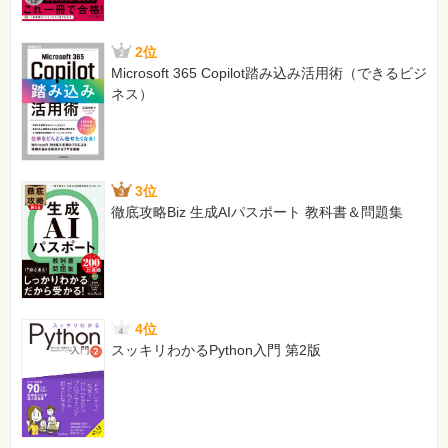
2位
Microsoft 365 Copilot踏み込み活用術（できるビジ
ネス）
3位
徹底攻略Biz 生成AIパスポート 教科書＆問題集
4位
スッキリわかるPython入門 第2版