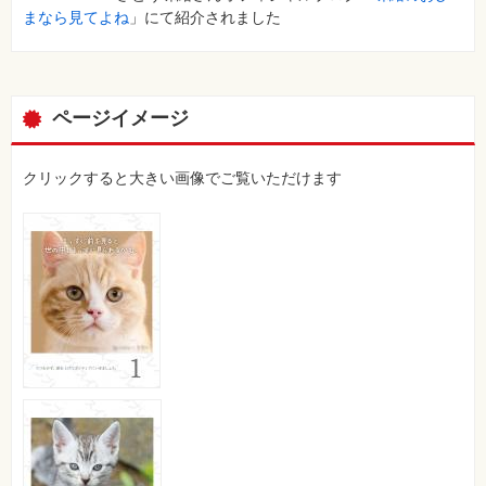
特
まなら見てよね
」にて紹介されました
集
⼀
覧
ページイメージ
クリックすると大きい画像でご覧いただけます