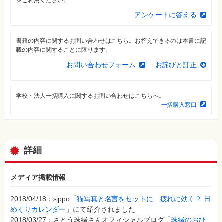
をご利用ください。
自
アンケートに答える
作・
パ
ソ
コ
書籍の内容に関するお問い合わせはこちら。お答えできるのは本書に記
ン・
載の内容に関することに限ります。
ホ
ビ
お問い合わせフォーム
お詫びと訂正
ー
Club
学校・法人一括購入に関するお問い合わせはこちらへ。
Impress
一括購入窓口
ロ
グ
イ
ン
カ
詳細
ー
ト
シ
メディア掲載情報
リ
ー
ズ
2018/04/18：sippo「
猫写真と名言をセットに 疲れに効く？ 日
⼀
めくりカレンダー
」にて紹介されました
覧
2018/03/27：さとう珠緒さんオフィシャルブログ「
珠緒のおひ