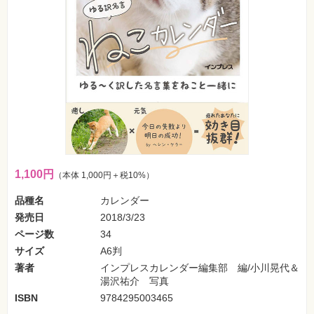
SNS
Web
作
成・
マ
ー
ケ
テ
ィ
ン
グ
ビ
ジ
ネ
1,100円
（本体 1,000円＋税10%）
ス・
読
品種名
カレンダー
み
物
発売日
2018/3/23
ページ数
34
カ
サイズ
A6判
メ
ラ・
著者
インプレスカレンダー編集部 編/小川晃代＆
写
湯沢祐介 写真
真
ISBN
9784295003465
資