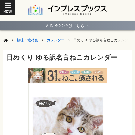
MENU
ト
ッ
MdN BOOKSはこちら
››
プ
ペ
ー
趣味・素材集
カレンダー
日めくり ゆる訳名言ねこカレンダー
ジ
パ
ソ
日めくり ゆる訳名言ねこカレンダー
コ
ン
ソ
フ
ト
モ
バ
イ
ル・
ス
マ
ー
ト
フ
ォ
ン・