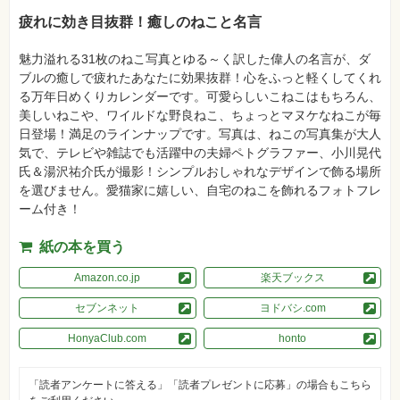
格
疲れに効き目抜群！癒しのねこと名言
試
験
魅力溢れる31枚のねこ写真とゆる～く訳した偉人の名言が、ダ
プ
ブルの癒しで疲れたあなたに効果抜群！心をふっと軽くしてくれ
ロ
グ
る万年日めくりカレンダーです。可愛らしいこねこはもちろん、
ラ
美しいねこや、ワイルドな野良ねこ、ちょっとマヌケなねこが毎
ミ
ン
日登場！満足のラインナップです。写真は、ねこの写真集が大人
グ
気で、テレビや雑誌でも活躍中の夫婦ペトグラファー、小川晃代
氏＆湯沢祐介氏が撮影！シンプルおしゃれなデザインで飾る場所
ネ
ッ
を選びません。愛猫家に嬉しい、自宅のねこを飾れるフォトフレ
ト
ーム付き！
ワ
ー
ク・
紙の本を買う
テ
ク
ノ
Amazon.co.jp
楽天ブックス
ロ
ジ
セブンネット
ヨドバシ.com
ー
HonyaClub.com
honto
趣
味・
素
材
「読者アンケートに答える」「読者プレゼントに応募」の場合もこちら
集