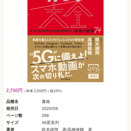
フ
ォ
ン・
SNS
Web
作
成・
マ
ー
ケ
テ
ィ
ン
グ
ビ
ジ
ネ
ス・
2,750円
（本体 2,500円＋税10%）
読
み
品種名
書籍
物
発売日
2020/3/6
カ
ページ数
288
メ
サイズ
A5変形判
ラ・
写
著者
鈴木雄翔 著/高橋俊輔 著