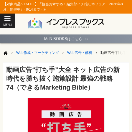
【対象商品50%OFF】「担当おすすめ！編集部イチ推し本フェア 2026年8
月」開催中♪（8/14まで）
MENU
ト
ッ
MdN BOOKSはこちら
››
プ
ペ
ー
Web作成・マーケティング
Web広告・解析
動画広告“打ち手”大全
ジ
パ
ソ
動画広告“打ち手”大全 ネット広告の新
コ
ン
時代を勝ち抜く施策設計 最強の戦略
ソ
フ
74（できるMarketing Bible）
ト
モ
バ
イ
ル・
ス
マ
ー
ト