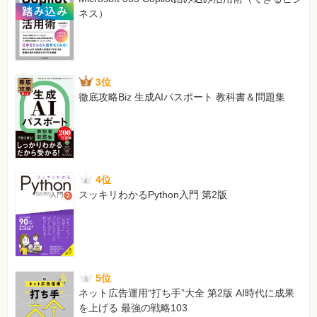
ネス）
3位
徹底攻略Biz 生成AIパスポート 教科書＆問題集
4位
スッキリわかるPython入門 第2版
5位
ネット広告運用“打ち手”大全 第2版 AI時代に成果
を上げる 最強の戦略103