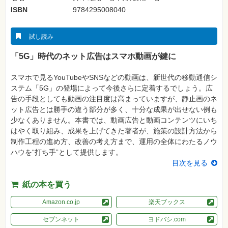
真
ISBN
9784295008040
資
格
試
試し読み
験
「5G」時代のネット広告はスマホ動画が鍵に
プ
ロ
グ
スマホで見るYouTubeやSNSなどの動画は、新世代の移動通信シ
ラ
ステム「5G」の登場によって今後さらに定着するでしょう。広
ミ
ン
告の手段としても動画の注目度は高まっていますが、静止画のネ
グ
ット広告とは勝手の違う部分が多く、十分な成果が出せない例も
少なくありません。本書では、動画広告と動画コンテンツにいち
ネ
ッ
はやく取り組み、成果を上げてきた著者が、施策の設計方法から
ト
制作工程の進め方、改善の考え方まで、運用の全体にわたるノウ
ワ
ー
ハウを“打ち手”として提供します。
ク・
目次を見る
テ
ク
ノ
紙の本を買う
ロ
ジ
ー
Amazon.co.jp
楽天ブックス
趣
セブンネット
ヨドバシ.com
味・