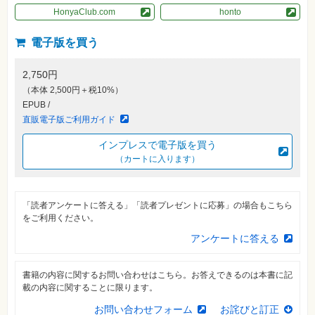
素
HonyaClub.com
honto
材
集
電子版を買う
自
作・
パ
2,750円
ソ
コ
（本体 2,500円＋税10%）
ン・
EPUB /
ホ
ビ
直販電子版ご利用ガイド
ー
インプレスで電子版を買う
（カートに入ります）
Club
Impress
ロ
グ
イ
「読者アンケートに答える」「読者プレゼントに応募」の場合もこちら
ン
をご利用ください。
アンケートに答える
カ
ー
ト
書籍の内容に関するお問い合わせはこちら。お答えできるのは本書に記
シ
載の内容に関することに限ります。
リ
ー
お問い合わせフォーム
お詫びと訂正
ズ