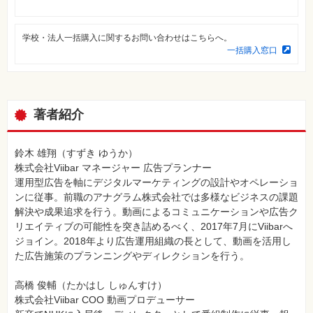
⼀
覧
学校・法人一括購入に関するお問い合わせはこちらへ。
特
集
一括購入窓口
⼀
覧
著者紹介
鈴木 雄翔（すずき ゆうか）
株式会社Viibar マネージャー 広告プランナー
運用型広告を軸にデジタルマーケティングの設計やオペレーショ
ンに従事。前職のアナグラム株式会社では多様なビジネスの課題
解決や成果追求を行う。動画によるコミュニケーションや広告ク
リエイティブの可能性を突き詰めるべく、2017年7月にViibarへ
ジョイン。2018年より広告運用組織の長として、動画を活用し
た広告施策のプランニングやディレクションを行う。
高橋 俊輔（たかはし しゅんすけ）
株式会社Viibar COO 動画プロデューサー