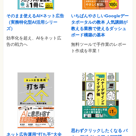
そのまま使えるAI×ネット広告
いちばんやさしいGoogleデー
（実務特化型AI活用シリー
タポータルの教本 人気講師が
ズ）
教える業務で使えるダッシュ
ボード構築の基本
効率化を超え、AIをネット広
告の戦力へ
無料ツールで手作業のレポー
ト作成を卒業！
思わずクリックしたくなる バ
ネット広告運用“打ち手”大全