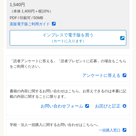
素
1,540円
材
集
（本体 1,400円＋税10%）
PDF / 印刷可 / 50MB
自
直販電子版ご利用ガイド
作・
パ
ソ
インプレスで電子版を買う
コ
（カートに入ります）
ン・
ホ
ビ
ー
「読者アンケートに答える」「読者プレゼントに応募」の場合もこちら
をご利用ください。
Club
アンケートに答える
Impress
ロ
グ
イ
書籍の内容に関するお問い合わせはこちら。お答えできるのは本書に記
ン
載の内容に関することに限ります。
カ
お問い合わせフォーム
お詫びと訂正
ー
ト
シ
学校・法人一括購入に関するお問い合わせはこちらへ。
リ
ー
一括購入窓口
ズ