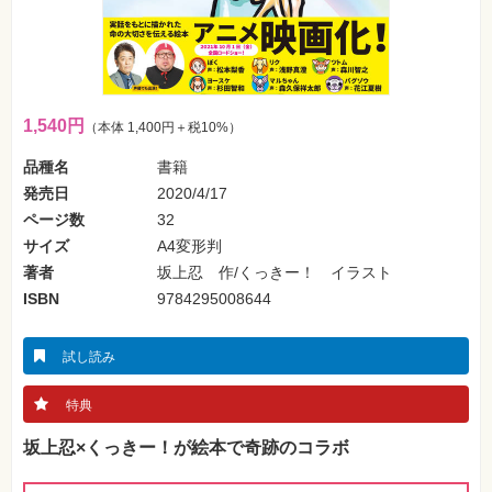
フ
ォ
ン・
SNS
Web
作
1,540円
（本体 1,400円＋税10%）
成・
マ
ー
品種名
書籍
ケ
発売日
2020/4/17
テ
ィ
ページ数
32
ン
グ
サイズ
A4変形判
著者
坂上忍 作/くっきー！ イラスト
ビ
ISBN
9784295008644
ジ
ネ
ス・
読
試し読み
み
物
特典
カ
坂上忍×くっきー！が絵本で奇跡のコラボ
メ
ラ・
写