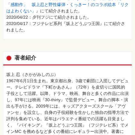
「感動作」 坂上忍と野性爆弾・くっきー！のコラボ絵本「リク
はよわくない」
』にて紹介されました。
2020/04/22：夕刊フジにて紹介されました。
2020/04/17：フジテレビ系列『坂上どうぶつ王国』にて紹介さ
れました。
著者紹介
坂上 忍（さかがみしのぶ）
1967年6月1日生まれ。東京都出身。3歳で劇団に入団してデビュ
ー。テレビドラマ『下町かあさん』（72年）を皮切りに国民的
子役として活躍。以降、ドラマ、映画、舞台と多くの作品に出演
し、97年には映画『30-thirty』で監督デビュー。舞台の脚本・演
出も手がける。2009年には、キッズアクターズスクール「アヴ
ァンセ」を設立し、自身の子役経験を生かした独自の指導方法で
評判を集めている。近年はバラエティ番組での活躍も目覚まし
く、『バイキング』『坂上どうぶつ王国』（フジテレビ系）でメ
インMC を務めるなど多くの番組にレギュラー出演中。著書に