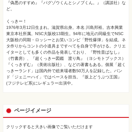
『偽悪のすすめ』『パグゾウくんとシノブくん。』（講談社）な
ど。
くっきー！
1976年3月12日生まれ。滋賀県出身。本名:川島邦裕。吉本興業
東京本社所属。NSC大阪校13期生。94年に地元の同級生でNSC
大阪校の同期・ロッシーとお笑いコンビ「野性爆弾」を結成。ネ
タ作りからコントの小道具まですべてを自身で手がける。クリエ
イターとしても多くの作品を発表しており、『野性昔ばなし』
（竹書房）、『超くっきー図鑑 渡り鳥』（ヨシモトブックス）
『くっきずむ』（美術出版社）、などの著書もある。個展「超く
っきーランド」は国内外で総来場者数50万人を記録した。バン
ド「ジェニーハイ」ではベースを担当。『坂上どうぶつ王国』
(フジテレビ系)にレギュラー出演中。
ページイメージ
クリックすると大きい画像でご覧いただけます