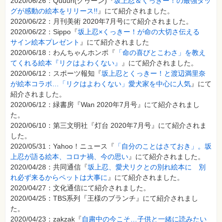
2020/06/26：Quuun(クゥーン)『
坂上忍＆くっきー！の最強タッ
グが感動の絵本をリリース!!
』にて紹介されました。
2020/06/22：月刊美術 2020年7月号にて紹介されました。
2020/06/22：Sippo『
坂上忍×くっきー！が命の大切さ伝える
サイン絵本プレゼント
』にて紹介されました
2020/06/18：わんちゃんホンポ『
「命の喜びとこわさ」を教え
てくれる絵本『リクはよわくない』
』にて紹介されました。
2020/06/12：スポーツ報知『
坂上忍とくっきー！と渡辺満里奈
が絵本コラボ…「リクはよわくない」愛犬家を中心に人気
』にて
紹介されました。
2020/06/12：緑書房『Wan 2020年7月号』にて紹介されまし
た。
2020/06/10：第三文明社『灯台 2020年7月号』にて紹介されま
した。
2020/05/31：Yahoo！ニュース『
「自分のことはさておき」。坂
上忍が語る絵本、コロナ禍、今の思い
』にて紹介されました。
2020/04/28：共同通信『
坂上忍、愛犬リクとの別れ絵本に 別
れ必ず来るからペットは大事に
』にて紹介されました。
2020/04/27：文化通信にて紹介されました。
2020/04/25：TBS系列『王様のブランチ』にて紹介されまし
た。
2020/04/23：zakzak『
自粛中の今こそ…子供と一緒に読みたい