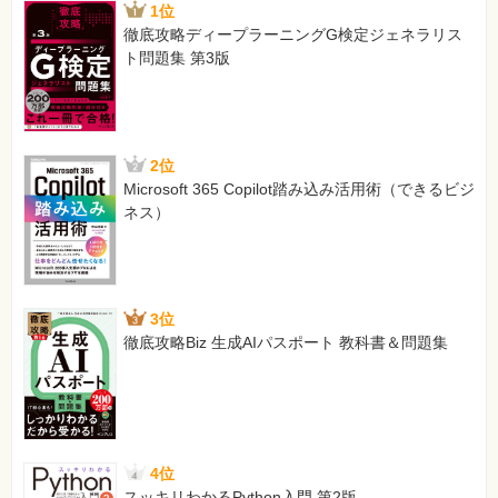
1位
徹底攻略ディープラーニングG検定ジェネラリス
ト問題集 第3版
2位
Microsoft 365 Copilot踏み込み活用術（できるビジ
ネス）
3位
徹底攻略Biz 生成AIパスポート 教科書＆問題集
4位
スッキリわかるPython入門 第2版