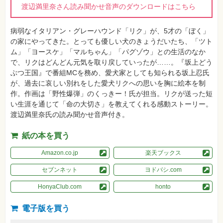
真
渡辺満里奈さん読み聞かせ音声のダウンロードはこちら
資
格
病弱なイタリアン・グレーハウンド「リク」が、5才の「ぼく」
試
の家にやってきた。とっても優しい犬のきょうだいたち、「ツト
験
ム」「ヨースケ」「マルちゃん」「パグゾウ」との生活のなか
プ
で、リクはどんどん元気を取り戻していったが……。『坂上どう
ロ
ぶつ王国』で番組MCを務め、愛犬家としても知られる坂上忍氏
グ
ラ
が、過去に哀しい別れをした愛犬リクへの思いを胸に絵本を制
ミ
作。作画は「野性爆弾」のくっきー！氏が担当。リクが送った短
ン
グ
い生涯を通じて「命の大切さ」を教えてくれる感動ストーリー。
渡辺満里奈氏の読み聞かせ音声付き。
ネ
ッ
ト
紙の本を買う
ワ
ー
Amazon.co.jp
楽天ブックス
ク・
テ
ク
セブンネット
ヨドバシ.com
ノ
ロ
HonyaClub.com
honto
ジ
ー
電子版を買う
趣
味・