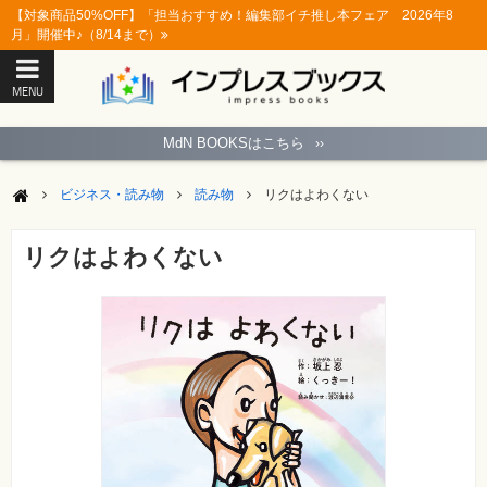
【対象商品50%OFF】「担当おすすめ！編集部イチ推し本フェア 2026年8
月」開催中♪（8/14まで）
MENU
ト
ッ
MdN BOOKSはこちら
››
プ
ペ
ー
ビジネス・読み物
読み物
リクはよわくない
ジ
パ
ソ
リクはよわくない
コ
ン
ソ
フ
ト
モ
バ
イ
ル・
ス
マ
ー
ト