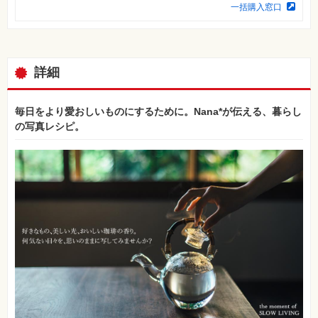
⼀
一括購入窓口
覧
特
集
⼀
覧
詳細
毎日をより愛おしいものにするために。Nana*が伝える、暮らし
の写真レシピ。