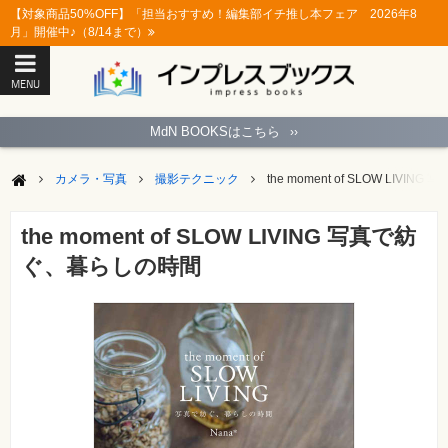
【対象商品50%OFF】「担当おすすめ！編集部イチ推し本フェア 2026年8
月」開催中♪（8/14まで）
MENU
ト
ッ
MdN BOOKSはこちら
››
プ
ペ
ー
カメラ・写真
撮影テクニック
the moment of SLOW LIV
ジ
パ
ソ
the moment of SLOW LIVING 写真で紡
コ
ン
ぐ、暮らしの時間
ソ
フ
ト
モ
バ
イ
ル・
ス
マ
ー
ト