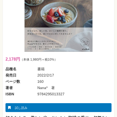
フ
ォ
ン・
SNS
Web
作
成・
マ
ー
ケ
テ
ィ
ン
グ
2,178円
（本体 1,980円＋税10%）
ビ
品種名
書籍
ジ
発売日
2022/2/17
ネ
ス・
ページ数
160
読
み
著者
Nana* 著
物
ISBN
9784295013327
カ
メ
試し読み
ラ・
写