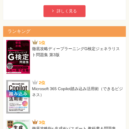
詳しく見る
ランキング
1位
徹底攻略ディープラーニングG検定ジェネラリス
ト問題集 第3版
2位
Microsoft 365 Copilot踏み込み活用術（できるビジ
ネス）
3位
徹底攻略Biz 生成AIパスポート 教科書＆問題集