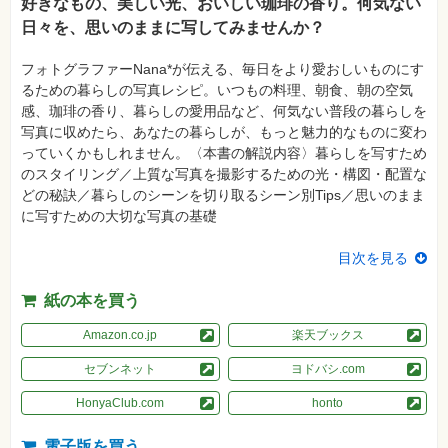
真
好きなもの、美しい光、おいしい珈琲の香り。何気ない
日々を、思いのままに写してみませんか？
資
格
フォトグラファーNana*が伝える、毎日をより愛おしいものにす
試
験
るための暮らしの写真レシピ。いつもの料理、朝食、朝の空気
感、珈琲の香り、暮らしの愛用品など、何気ない普段の暮らしを
プ
写真に収めたら、あなたの暮らしが、もっと魅力的なものに変わ
ロ
グ
っていくかもしれません。〈本書の解説内容〉暮らしを写すため
ラ
のスタイリング／上質な写真を撮影するための光・構図・配置な
ミ
ン
どの秘訣／暮らしのシーンを切り取るシーン別Tips／思いのまま
グ
に写すための大切な写真の基礎
ネ
ッ
目次を見る
ト
ワ
ー
紙の本を買う
ク・
テ
ク
Amazon.co.jp
楽天ブックス
ノ
ロ
セブンネット
ヨドバシ.com
ジ
ー
HonyaClub.com
honto
趣
味・
電子版を買う