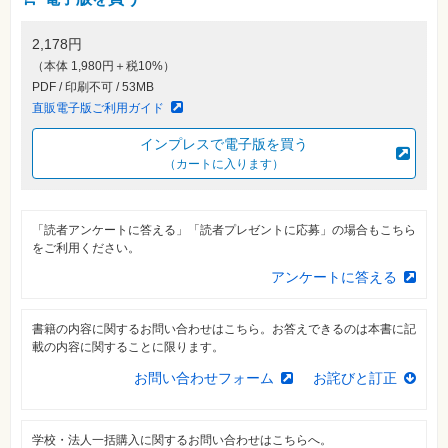
素
材
集
2,178円
（本体 1,980円＋税10%）
自
作・
PDF / 印刷不可 / 53MB
パ
直販電子版ご利用ガイド
ソ
コ
ン・
インプレスで電子版を買う
ホ
（カートに入ります）
ビ
ー
「読者アンケートに答える」「読者プレゼントに応募」の場合もこちら
Club
をご利用ください。
Impress
ロ
アンケートに答える
グ
イ
ン
書籍の内容に関するお問い合わせはこちら。お答えできるのは本書に記
カ
載の内容に関することに限ります。
ー
ト
お問い合わせフォーム
お詫びと訂正
シ
リ
ー
学校・法人一括購入に関するお問い合わせはこちらへ。
ズ