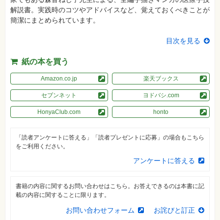
真
解説書。実践時のコツやアドバイスなど、覚えておくべきことが
簡潔にまとめられています。
資
格
試
目次を見る
験
プ
紙の本を買う
ロ
グ
Amazon.co.jp
楽天ブックス
ラ
ミ
ン
セブンネット
ヨドバシ.com
グ
HonyaClub.com
honto
ネ
ッ
ト
ワ
「読者アンケートに答える」「読者プレゼントに応募」の場合もこちら
ー
をご利用ください。
ク・
テ
アンケートに答える
ク
ノ
ロ
ジ
書籍の内容に関するお問い合わせはこちら。お答えできるのは本書に記
ー
載の内容に関することに限ります。
趣
お問い合わせフォーム
お詫びと訂正
味・