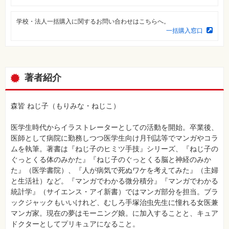
素
材
集
学校・法人一括購入に関するお問い合わせはこちらへ。
一括購入窓口
自
作・
パ
ソ
コ
ン・
著者紹介
ホ
ビ
ー
森皆 ねじ子（もりみな・ねじこ）
Club
医学生時代からイラストレーターとしての活動を開始。卒業後、
Impress
ロ
医師として病院に勤務しつつ医学生向け月刊誌等でマンガやコラ
グ
ムを執筆。著書は『ねじ子のヒミツ手技』シリーズ、『ねじ子の
イ
ン
ぐっとくる体のみかた』『ねじ子のぐっとくる脳と神経のみか
た』（医学書院）、『人が病気で死ぬワケを考えてみた』（主婦
カ
ー
と生活社）など。『マンガでわかる微分積分』『マンガでわかる
ト
統計学』（サイエンス・アイ新書）ではマンガ部分を担当。ブラ
ックジャックもいいけれど、むしろ手塚治虫先生に憧れる女医兼
シ
リ
マンガ家。現在の夢はモーニング娘。に加入することと、キュア
ー
ドクターとしてプリキュアになること。
ズ