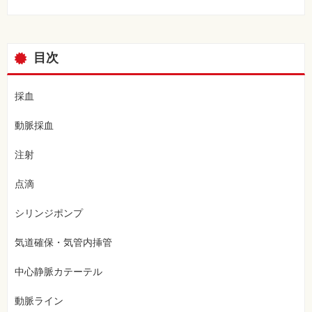
⼀
覧
特
集
目次
⼀
覧
採血
動脈採血
注射
点滴
シリンジポンプ
気道確保・気管内挿管
中心静脈カテーテル
動脈ライン