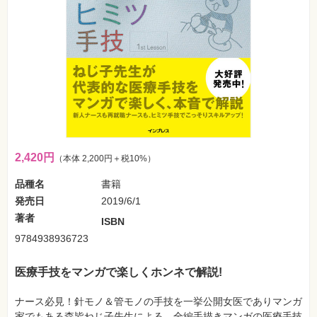
フ
ォ
ン・
SNS
Web
作
成・
マ
ー
ケ
テ
ィ
ン
グ
2,420円
（本体 2,200円＋税10%）
品種名
書籍
ビ
ジ
発売日
2019/6/1
ネ
ス・
著者
ISBN
読
み
9784938936723
物
医療手技をマンガで楽しくホンネで解説!
カ
メ
ラ・
ナース必見！針モノ＆管モノの手技を一挙公開女医でありマンガ
写
家でもある森皆ねじ子先生による、全編手描きマンガの医療手技