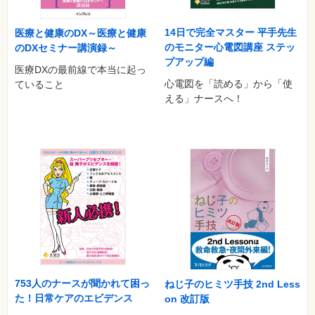
14日で完全マスター 平手先生
医療と健康のDX～医療と健康
のモニター心電図講座 ステッ
のDXセミナー講演録～
プアップ編
医療DXの最前線で本当に起っ
心電図を「読める」から「使
ていること
える」ナースへ！
753人のナースが聞かれて困っ
ねじ子のヒミツ手技 2nd Less
た！日常ケアのエビデンス
on 改訂版