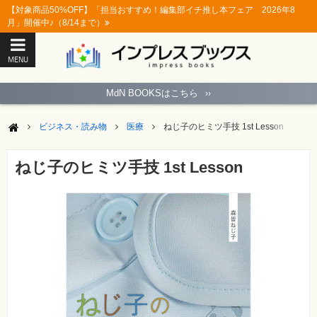
【対象商品50%OFF】「担当おすすめ！編集部イチ推し本フェア 2026年8
月」開催中♪（8/14まで）
MENU
ト
ッ
MdN BOOKSはこちら
››
プ
ペ
ー
ビジネス・読み物
医療
ねじ子のヒミツ手技 1st Lesson
ジ
パ
ソ
ねじ子のヒミツ手技 1st Lesson
コ
ン
ソ
フ
ト
モ
バ
イ
ル・
ス
マ
ー
ト