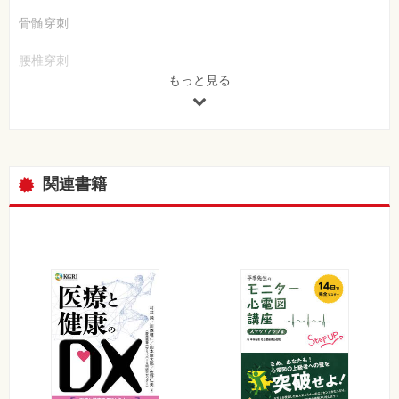
骨髄穿刺
腰椎穿刺
もっと見る
胃管
胃洗浄
尿道カテーテル
関連書籍
浣腸
胸腔ドレーン
腹腔ドレーン
心嚢ドレナージ
硬膜外麻酔