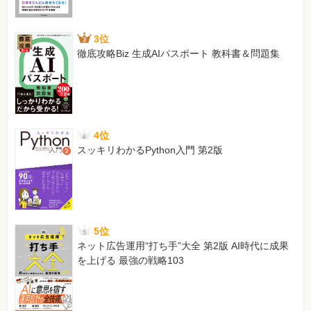
3位
徹底攻略Biz 生成AIパスポート 教科書＆問題集
4位
スッキリわかるPython入門 第2版
5位
ネット広告運用“打ち手”大全 第2版 AI時代に成果
を上げる 最強の戦略103