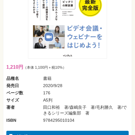
フ
ォ
ン・
SNS
Web
作
成・
マ
ー
ケ
テ
ィ
ン
グ
1,210円
（本体 1,100円＋税10%）
品種名
書籍
ビ
ジ
発売日
2020/9/28
ネ
ス・
ページ数
176
読
サイズ
A5判
み
物
著者
田口和裕 著/森嶋良子 著/毛利勝久 著/で
きるシリーズ編集部 著
カ
ISBN
9784295010104
メ
ラ・
写