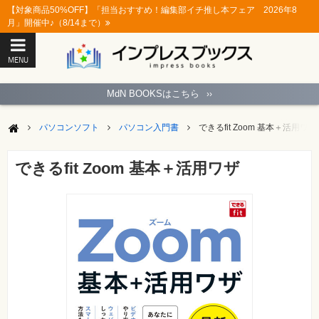
【対象商品50%OFF】「担当おすすめ！編集部イチ推し本フェア 2026年8
月」開催中♪（8/14まで）
MENU
ト
ッ
MdN BOOKSはこちら
››
プ
ペ
ー
パソコンソフト
パソコン入門書
できるfit Zoom 基本＋活用ワザ
ジ
パ
ソ
できるfit Zoom 基本＋活用ワザ
コ
ン
ソ
フ
ト
モ
バ
イ
ル・
ス
マ
ー
ト