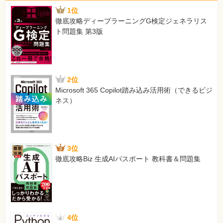
1位
徹底攻略ディープラーニングG検定ジェネラリス
ト問題集 第3版
2位
Microsoft 365 Copilot踏み込み活用術（できるビジ
ネス）
3位
徹底攻略Biz 生成AIパスポート 教科書＆問題集
4位