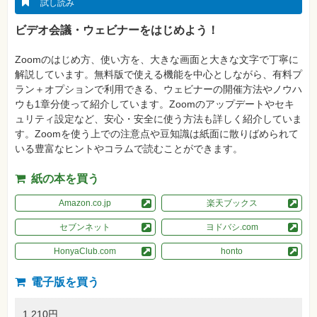
真
試し読み
ビデオ会議・ウェビナーをはじめよう！
資
格
試
Zoomのはじめ方、使い方を、大きな画面と大きな文字で丁寧に
験
解説しています。無料版で使える機能を中心としながら、有料プ
プ
ラン＋オプションで利用できる、ウェビナーの開催方法やノウハ
ロ
ウも1章分使って紹介しています。Zoomのアップデートやセキ
グ
ラ
ュリティ設定など、安心・安全に使う方法も詳しく紹介していま
ミ
す。Zoomを使う上での注意点や豆知識は紙面に散りばめられて
ン
グ
いる豊富なヒントやコラムで読むことができます。
ネ
ッ
紙の本を買う
ト
ワ
Amazon.co.jp
楽天ブックス
ー
ク・
テ
セブンネット
ヨドバシ.com
ク
ノ
HonyaClub.com
honto
ロ
ジ
ー
電子版を買う
趣
味・
1,210円