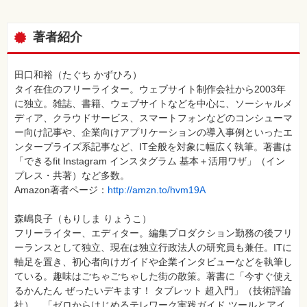
⼀
覧
著者紹介
特
集
⼀
覧
田口和裕（たぐち かずひろ）
タイ在住のフリーライター。ウェブサイト制作会社から2003年
に独立。雑誌、書籍、ウェブサイトなどを中心に、ソーシャルメ
ディア、クラウドサービス、スマートフォンなどのコンシューマ
ー向け記事や、企業向けアプリケーションの導入事例といったエ
ンタープライズ系記事など、IT全般を対象に幅広く執筆。著書は
「できるfit Instagram インスタグラム 基本＋活用ワザ」（イン
プレス・共著）など多数。
Amazon著者ページ：
http://amzn.to/hvm19A
森嶋良子（もりしま りょうこ）
フリーライター、エディター。編集プロダクション勤務の後フリ
ーランスとして独立、現在は独立行政法人の研究員も兼任。ITに
軸足を置き、初心者向けガイドや企業インタビューなどを執筆し
ている。趣味はごちゃごちゃした街の散策。著書に「今すぐ使え
るかんたん ぜったいデキます！ タブレット 超入門」（技術評論
社）、「ゼロからはじめるテレワーク実践ガイド ツールとアイ