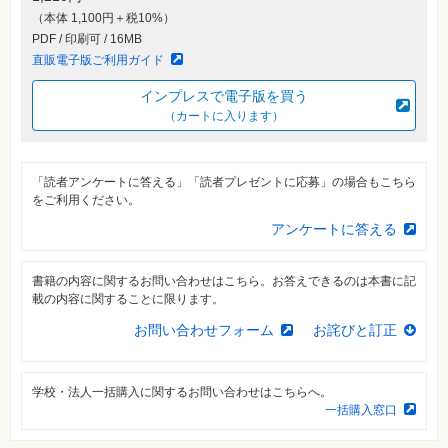
素
（本体 1,100円＋税10%）
材
集
PDF / 印刷可 / 16MB
直販電子版ご利用ガイド
自
作・
インプレスで電子版を買う
パ
ソ
（カートに入ります）
コ
ン・
ホ
ビ
ー
「読者アンケートに答える」「読者プレゼントに応募」の場合もこちら
をご利用ください。
アンケートに答える
Club
Impress
ロ
グ
書籍の内容に関するお問い合わせはこちら。お答えできるのは本書に記
イ
載の内容に関することに限ります。
ン
お問い合わせフォーム
お詫びと訂正
カ
ー
ト
学校・法人一括購入に関するお問い合わせはこちらへ。
シ
一括購入窓口
リ
ー
ズ