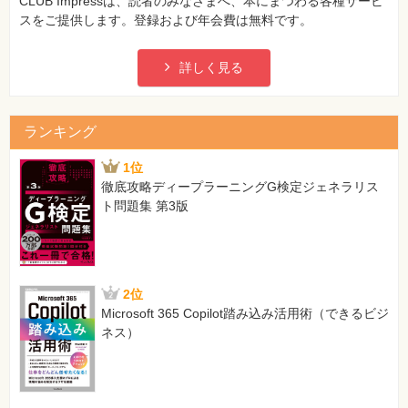
CLUB Impressは、読者のみなさまへ、本にまつわる各種サービ
スをご提供します。登録および年会費は無料です。
詳しく見る
ランキング
1位
徹底攻略ディープラーニングG検定ジェネラリス
ト問題集 第3版
2位
Microsoft 365 Copilot踏み込み活用術（できるビジ
ネス）