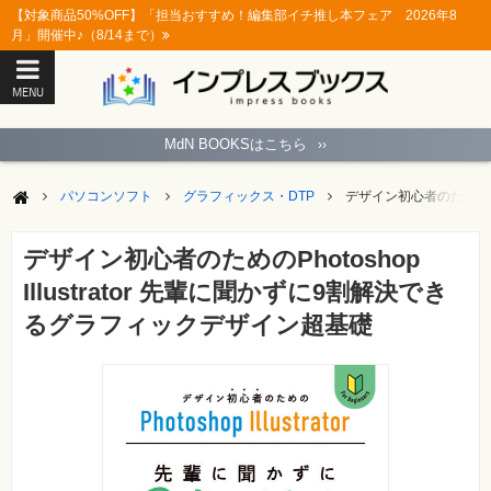
【対象商品50%OFF】「担当おすすめ！編集部イチ推し本フェア 2026年8
月」開催中♪（8/14まで）
MENU
ト
ッ
MdN BOOKSはこちら
››
プ
ペ
ー
パソコンソフト
グラフィックス・DTP
デザイン初心者のためのPho
ジ
パ
ソ
デザイン初心者のためのPhotoshop
コ
ン
Illustrator 先輩に聞かずに9割解決でき
ソ
フ
るグラフィックデザイン超基礎
ト
モ
バ
イ
ル・
ス
マ
ー
ト