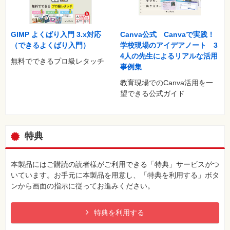
新規ドキュメントの選択肢が２つ…どっちを選べばいい？
ページの増減や順序変更はできる？
複数ページに共通の要素を作成・修正したい
Canva公式 Canvaで実践！
GIMP よくばり入門 3.x対応
別々のページにある文字の設定同時にできない？
学校現場のアイデアノート 3
（できるよくばり入門）
レイアウトに合わせて画像をを配置する方法は？
4人の先生によるリアルな活用
無料でできるプロ級レタッチ
ミスがないか効率良くチェックしたい！
事例集
入稿データの作り方は？
教育現場でのCanva活⽤を⼀
望できる公式ガイド
Bridge
ファイルの表示方法を見やすく変えたい！
特定の種類・条件のファイルだけ表示したい！
複数のファイル名を一気に変えたい！
特典
画像のサムネール一覧を印刷したい！
Acrobat
本製品にはご購読の読者様がご利用できる「特典」サービスがつ
ページの削除や順番入れ替えをしたい
いています。お手元に本製品を用意し、「特典を利用する」ボタ
PDFにコメントや修正指示を入れたい！
ンから画面の指示に従ってお進みください。
沢山の注釈や赤字を見落とさずに確認する方法はない？
PDFのデータを軽くしたい！
特典を利用する
厳選ショートカットキー早見表