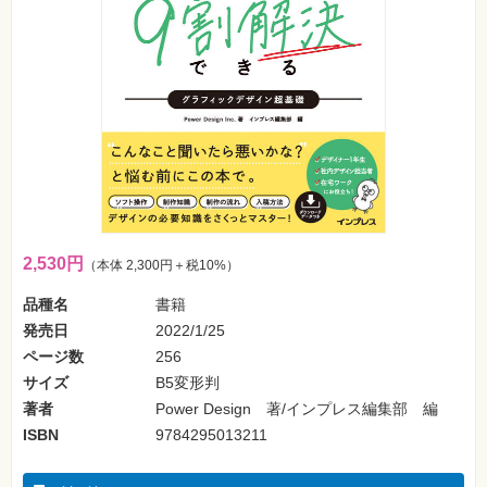
フ
ォ
ン・
SNS
Web
作
成・
マ
ー
ケ
テ
ィ
ン
グ
2,530円
（本体 2,300円＋税10%）
ビ
ジ
品種名
書籍
ネ
発売日
2022/1/25
ス・
読
ページ数
256
み
物
サイズ
B5変形判
著者
Power Design 著/インプレス編集部 編
カ
ISBN
9784295013211
メ
ラ・
写