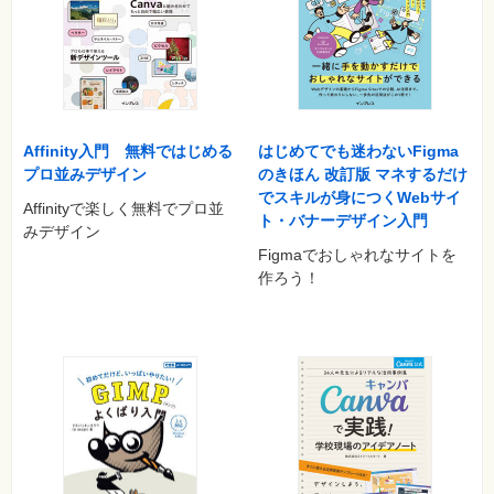
文字の載せ方、設定方法は？
線や図形、文字の色の変え方は？
グラデーションにしたい！
柄で塗りつぶしたい！
線を二重に付けられる？
オブジェクトを透過させたい！
特色部分はどうやって塗るの？
Affinity入門 無料ではじめる
はじめてでも迷わないFigma
オブジェクトをきれいに並べる方法は？
プロ並みデザイン
のきほん 改訂版 マネするだけ
画像の切り抜きはできる？
でスキルが身につくWebサイ
Affinityで楽しく無料でプロ並
IllustratorデータをPhotoshopで開きたい！
ト・バナーデザイン入門
みデザイン
Figmaでおしゃれなサイトを
教えて！著作権のこと
作ろう！
RGB、CMYKだけじゃない色の深い話
ゴシック、明朝、TTFフォントの話
Art Work
バナー制作
Web用画像納品前チェックリスト
店頭POP 制作
印刷物入稿前チェックリスト
InDesign