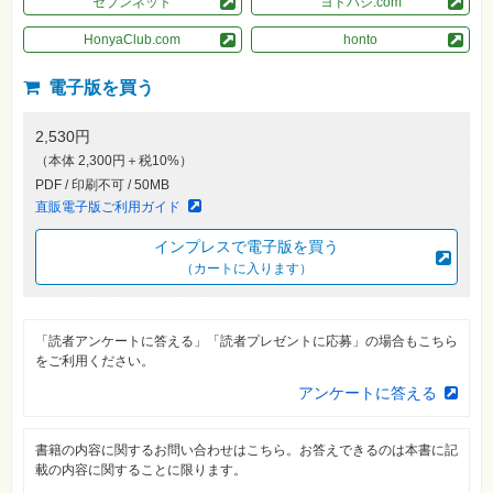
セブンネット
ヨドバシ.com
素
材
集
HonyaClub.com
honto
自
電子版を買う
作・
パ
ソ
コ
2,530円
ン・
（本体 2,300円＋税10%）
ホ
ビ
PDF / 印刷不可 / 50MB
ー
直販電子版ご利用ガイド
インプレスで電子版を買う
Club
（カートに入ります）
Impress
ロ
グ
イ
ン
「読者アンケートに答える」「読者プレゼントに応募」の場合もこちら
をご利用ください。
カ
ー
アンケートに答える
ト
シ
書籍の内容に関するお問い合わせはこちら。お答えできるのは本書に記
リ
載の内容に関することに限ります。
ー
ズ