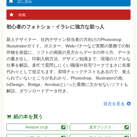
真
試し読み
資
特典
格
試
初心者のフォトショ・イラレに強力な助っ人
験
プ
新人デザイナー、社内デザイン担当者の方向けのPhotoshop、
ロ
グ
Illusutratorガイド。ポスター、Webバナーなど実際の業務での制
ラ
作物を前提に、ソフトの画面の見方からデータの作り方、データ
ミ
ン
の書き出し、印刷入稿方法、デザイン知識まで、現場のリアルな
グ
仕事を解説。多忙で質問しにくい職場や在宅ワークでまさに先輩
代わりとして役立ちます。習得チェックテストもあるので、覚え
ネ
ッ
られていないところが丸わかり。Photoshop、Illustratorの他、
ト
InDesign、Bridge、Acrobatといった業務に欠かせないソフトも
ワ
ー
解説。ダウンロードデータ付き。
ク・
テ
ク
目次を見る
ノ
ロ
ジ
紙の本を買う
ー
Amazon.co.jp
楽天ブックス
趣
味・