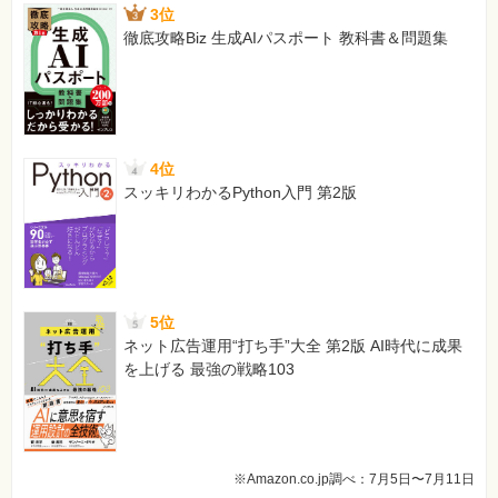
3位
徹底攻略Biz 生成AIパスポート 教科書＆問題集
4位
スッキリわかるPython入門 第2版
5位
ネット広告運用“打ち手”大全 第2版 AI時代に成果
を上げる 最強の戦略103
※Amazon.co.jp調べ：7月5日〜7月11日