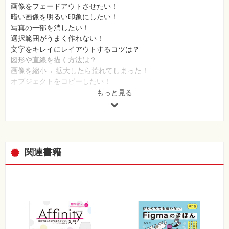
画像をフェードアウトさせたい！
暗い画像を明るい印象にしたい！
写真の一部を消したい！
選択範囲がうまく作れない！
文字をキレイにレイアウトするコツは？
図形や直線を描く方法は？
画像を縮小→ 拡大したら荒れてしまった！
オブジェクトをコピーしたい！
文字や図形に縁や影を付けたい
もっと見る
乗算、オーバーレイ… 描画モードって何？
特色データの作り方は？
複数データのリサイズや形式変換、自動でできない？
Illustrator
関連書籍
アートボードサイズの決め方は？
レイヤーはどんな風に使えばいい？
トンボはどうやってつけるの？
保存するときのデータ形式は？
線や図形を描く方法は？
自由な形で曲線やイラストを描きたい！
もっと自由にフリーハンドで線を描けない？