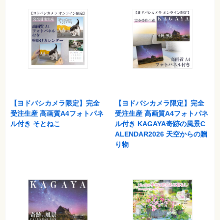
⼀
覧
特
集
⼀
覧
【ヨドバシカメラ限定】完全
【ヨドバシカメラ限定】完全
受注生産 高画質A4フォトパネ
受注生産 高画質A4フォトパネ
ル付き そとねこ
ル付き KAGAYA奇跡の風景C
ALENDAR2026 天空からの贈
り物