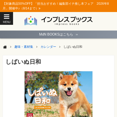
【対象商品50%OFF】「担当おすすめ！編集部イチ推し本フェア 2026年8
月」開催中♪（8/14まで）
MENU
ト
ッ
MdN BOOKSはこちら
››
プ
ペ
ー
趣味・素材集
カレンダー
しばいぬ日和
ジ
パ
ソ
しばいぬ日和
コ
ン
ソ
フ
ト
モ
バ
イ
ル・
ス
マ
ー
ト