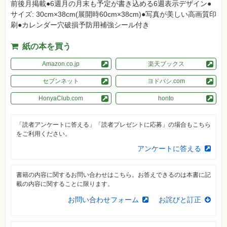
真
前後月掲載●6週月の月末も予定が書き込める6週表示デザイン●
サイズ: 30cm×38cm(展開時60cm×38cm)●写真が美しい高画質印
資
刷●カレンダー穴破損予防用補強シール付き
格
試
験
紙の本を買う
プ
Amazon.co.jp
楽天ブックス
ロ
グ
セブンネット
ヨドバシ.com
ラ
ミ
ン
HonyaClub.com
honto
グ
ネ
「読者アンケートに答える」「読者プレゼントに応募」の場合もこちら
ッ
をご利用ください。
ト
ワ
アンケートに答える
ー
ク・
テ
ク
書籍の内容に関するお問い合わせはこちら。お答えできるのは本書に記
ノ
載の内容に関することに限ります。
ロ
ジ
ー
お問い合わせフォーム
お詫びと訂正
趣
味・