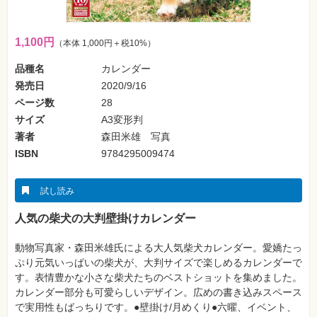
フ
ォ
ン・
SNS
1,100円
（本体 1,000円＋税10%）
Web
品種名
カレンダー
作
発売日
2020/9/16
成・
マ
ページ数
28
ー
ケ
サイズ
A3変形判
テ
ィ
著者
森田米雄 写真
ン
ISBN
9784295009474
グ
ビ
試し読み
ジ
ネ
ス・
人気の柴犬の大判壁掛けカレンダー
読
み
物
動物写真家・森田米雄氏による大人気柴犬カレンダー。愛嬌たっ
ぷり元気いっぱいの柴犬が、大判サイズで楽しめるカレンダーで
す。表情豊かな小さな柴犬たちのベストショットを集めました。
カ
メ
カレンダー部分も可愛らしいデザイン。広めの書き込みスペース
ラ・
で実用性もばっちりです。●壁掛け/月めくり●六曜、イベント、
写