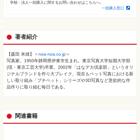
素
学校・法人一括購入に関するお問い合わせはこちらへ。
材
一括購入窓口
集
自
作・
パ
ソ
著者紹介
コ
ン・
ホ
ビ
【森田 米雄】＜
noa-noa.co.jp
＞
ー
写真家。1950年静岡県伊東市生まれ。東京写真大学短期大学部
(現・東京工芸大学)卒業。2002年「はなデカ倶楽部」というオリ
Club
ジナルブランドを作り大ブレイク。現在もペット写真における新
Impress
しい取り組み「プチペット」シリーズや3D写真など意欲的な作
ロ
グ
品作りに取り組む毎日である。
イ
ン
カ
ー
ト
関連書籍
シ
リ
ー
ズ