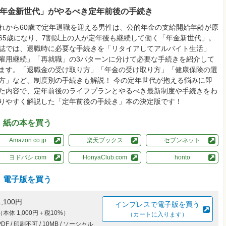
年金新世代」がやるべき定年前後の手続き
れから60歳で定年退職を迎える男性は、公的年金の支給開始年齢が原
65歳になり、7割以上の人が定年後も継続して働く「年金新世代」。
誌では、退職時に必要な手続きを「リタイアしてアルバイト生活」
雇用継続」「再就職」の3パターンに分けて必要な手続きを紹介して
ます。「退職金の受け取り方」「年金の受け取り方」「健康保険の選
方」など、制度別の手続きも解説！ 今の定年世代が抱える悩みに即
た内容で、定年前後のライフプランとやるべき最新制度や手続きをわ
りやすく解説した「定年前後の手続き」本の決定版です！
紙の本を買う
Amazon.co.jp
楽天ブックス
セブンネット
ヨドバシ.com
HonyaClub.com
honto
電子版を買う
1,100円
インプレスで電子版を買う
（本体 1,000円＋税10%）
（カートに入ります）
PDF / 印刷不可 / 10MB / ソーシャル