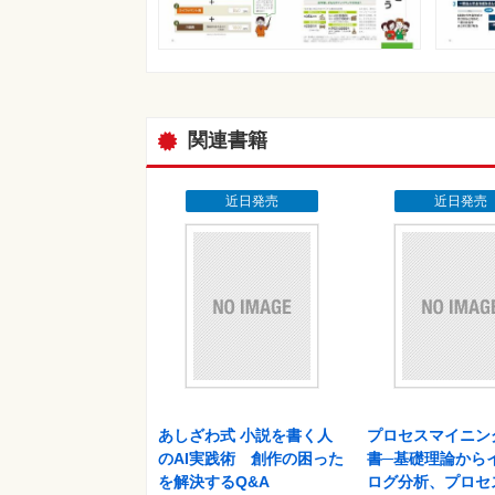
関連書籍
近日発売
近日発売
あしざわ式 小説を書く人
プロセスマイニン
のAI実践術 創作の困った
書─基礎理論から
を解決するQ&A
ログ分析、プロセ