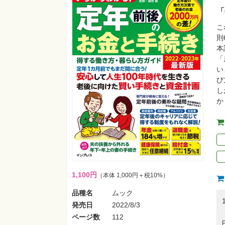
「
こ
則
本
「
い
び
し
か
1,100円
（本体 1,000円＋税10%）
品種名
ムック
発売日
2022/8/3
ページ数
112