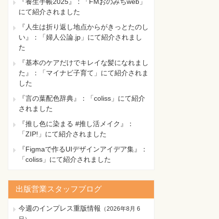
『養生手帳2025』：「FMおのみちweb」
にて紹介されました
『人生は折り返し地点からがきっとたのし
い』：「婦人公論.jp」にて紹介されまし
た
『基本のケアだけでキレイな髪になれまし
た』：「マイナビ子育て」にて紹介されま
した
『言の葉配色辞典』：「coliss」にて紹介
されました
『推し色に染まる #推し活メイク』：
「ZIP!」にて紹介されました
『Figmaで作るUIデザインアイデア集』：
「coliss」にて紹介されました
出版営業スタッフブログ
今週のインプレス重版情報
（
2026年8月 6