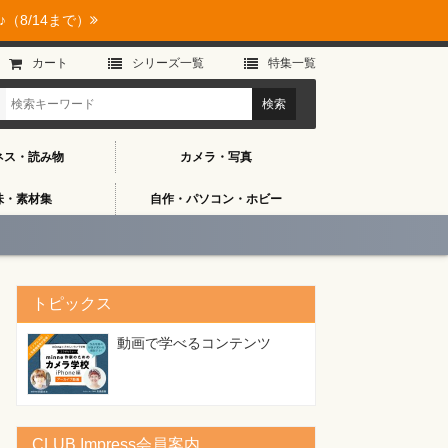
（8/14まで）
カート
シリーズ⼀覧
特集⼀覧
ネス・読み物
カメラ・写真
味・素材集
自作・パソコン・ホビー
トピックス
動画で学べるコンテンツ
CLUB Impress会員案内