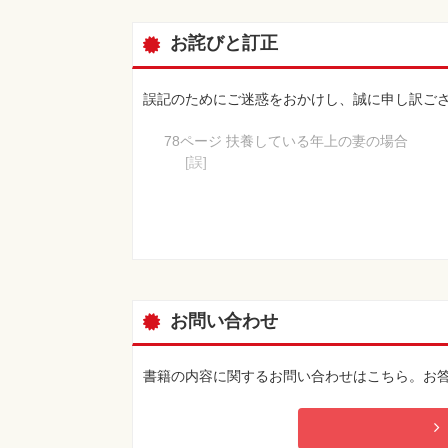
お詫びと訂正
誤記のためにご迷惑をおかけし、誠に申し訳ご
78ページ 扶養している年上の妻の場合
[誤]
妻 65歳で「振替加算」を受給
[正]
妻 67歳で「振替加算」を受給
図を以下のように訂正
お問い合わせ
書籍の内容に関するお問い合わせはこちら。お