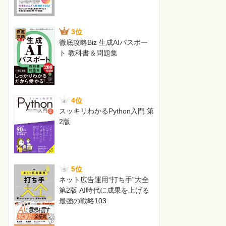
3位
徹底攻略Biz 生成AIパスポー
ト 教科書＆問題集
4位
スッキリわかるPython入門 第
2版
5位
ネット広告運用“打ち手”大全
第2版 AI時代に成果を上げる
最強の戦略103