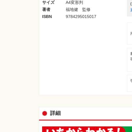
サイズ
A4変形判
著者
福地健 監修
ISBN
9784295015017
詳細