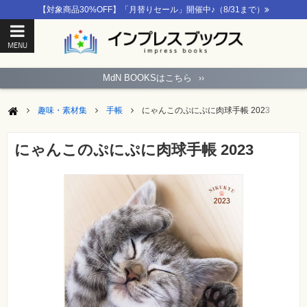
【対象商品30%OFF】「月替りセール」開催中♪（8/31まで）
MENU
ト
ッ
MdN BOOKSはこちら
››
プ
ペ
ー
趣味・素材集
手帳
にゃんこのぷにぷに肉球手帳 2023
ジ
パ
ソ
にゃんこのぷにぷに肉球手帳 2023
コ
ン
ソ
フ
ト
モ
バ
イ
ル・
ス
マ
ー
ト
フ