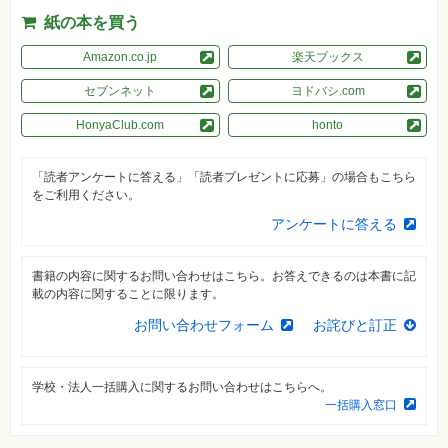
紙の本を買う
資
格
試
Amazon.co.jp
楽天ブックス
験
セブンネット
ヨドバシ.com
プ
ロ
HonyaClub.com
honto
グ
ラ
ミ
ン
「読者アンケートに答える」「読者プレゼントに応募」の場合もこちら
グ
をご利用ください。
ネ
アンケートに答える
ッ
ト
ワ
ー
書籍の内容に関するお問い合わせはこちら。お答えできるのは本書に記
ク・
載の内容に関することに限ります。
テ
ク
お問い合わせフォーム
お詫びと訂正
ノ
ロ
ジ
ー
学校・法人一括購入に関するお問い合わせはこちらへ。
一括購入窓口
趣
味・
素