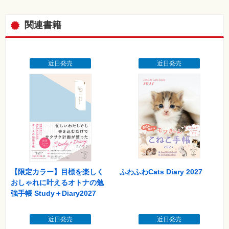
材
集
関連書籍
自
作・
パ
ソ
コ
ン・
近日発売
近日発売
ホ
ビ
ー
Club
Impress
ロ
グ
イ
ン
カ
ー
【限定カラー】目標を楽しく
ふわふわCats Diary 2027
ト
おしゃれに叶えるオトナの勉
強手帳 Study＋Diary2027
シ
リ
ー
ズ
近日発売
近日発売
⼀