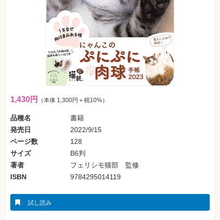
ォ
ン・
SNS
Web
作
成・
マ
ー
ケ
テ
ィ
ン
グ
1,430円
（本体 1,300円＋税10%）
品種名
書籍
ビ
ジ
発売日
2022/9/15
ネ
ス・
ページ数
128
読
サイズ
B6判
み
物
著者
フェリシモ猫部 監修
ISBN
9784295014119
カ
メ
ラ・
試し読み
写
真