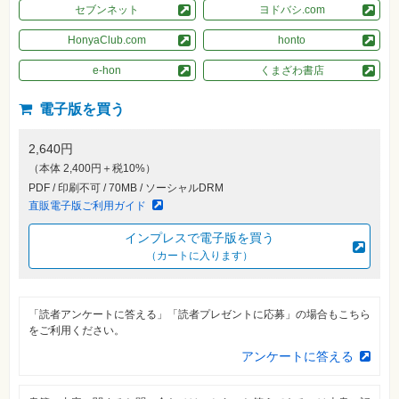
素
セブンネット
ヨドバシ.com
材
集
HonyaClub.com
honto
自
e-hon
くまざわ書店
作・
パ
ソ
電子版を買う
コ
ン・
ホ
ビ
2,640円
ー
（本体 2,400円＋税10%）
PDF / 印刷不可 / 70MB / ソーシャルDRM
直販電子版ご利用ガイド
Club
Impress
ロ
インプレスで電子版を買う
グ
（カートに入ります）
イ
ン
カ
ー
「読者アンケートに答える」「読者プレゼントに応募」の場合もこちら
ト
をご利用ください。
アンケートに答える
シ
リ
ー
ズ