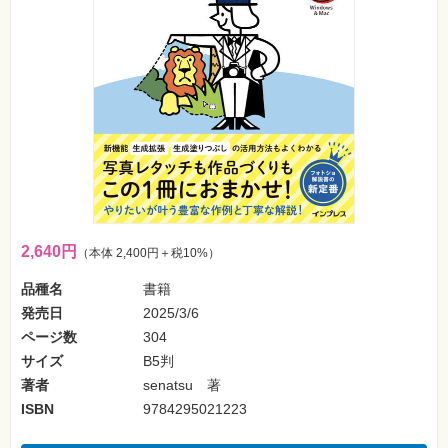
フ
ォ
ン・
SNS
Web
作
成・
マ
ー
ケ
テ
ィ
ン
グ
2,640円
（本体 2,400円＋税10%）
ビ
ジ
品種名
書籍
ネ
ス・
発売日
2025/3/6
読
み
ページ数
304
物
サイズ
B5判
著者
senatsu 著
カ
メ
ISBN
9784295021223
ラ・
写