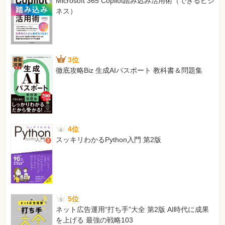
Microsoft 365 Copilot踏み込み活用術（できるビジ
ネス）
3位
徹底攻略Biz 生成AIパスポート 教科書＆問題集
4位
スッキリわかるPython入門 第2版
5位
ネット広告運用“打ち手”大全 第2版 AI時代に成果
を上げる 最強の戦略103