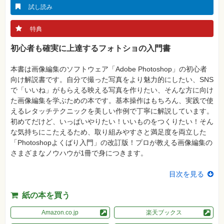
真
試し読み
資
格
特典
試
験
初心者も確実に上達するフォトショの入門書
プ
ロ
本書は画像編集のソフトウェア「Adobe Photoshop」の初心者
グ
向け解説書です。自分で撮った写真をより魅力的にしたい、SNS
ラ
ミ
で「いいね」がもらえる映える写真を作りたい、そんな方に向け
ン
た画像編集を学ぶための本です。基本操作はもちろん、実践で使
グ
えるレタッチテクニックを美しい作例で丁寧に解説しています。
ネ
初めてだけど、いっぱいやりたい！いいものをつくりたい！そん
ッ
な気持ちにこたえるため、取り組みやすさと満足度を両立した
ト
ワ
「Photoshopよくばり入門」の改訂版！プロが教える画像編集の
ー
さまざまなノウハウが1冊で身につきます。
ク・
テ
ク
目次を見る
ノ
ロ
ジ
紙の本を買う
ー
Amazon.co.jp
楽天ブックス
趣
味・