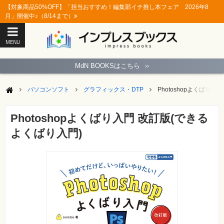
【対象商品50%OFF】「担当おすすめ！編集部イチ推し本フェア 2026年8
月」開催中♪（8/14まで）
MENU
ト
ッ
MdN BOOKSはこちら
››
プ
ペ
ー
パソコンソフト
グラフィックス・DTP
Photoshopよくばり
ジ
パ
ソ
Photoshopよくばり入門 改訂版(できる
コ
ン
よくばり入門)
ソ
フ
ト
モ
バ
イ
ル・
ス
マ
ー
ト