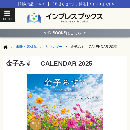
【対象商品30%OFF】「月替りセール」開催中♪（8/31まで）
MENU
ト
ッ
MdN BOOKSはこちら
››
プ
ペ
ー
趣味・素材集
カレンダー
金子みすゞ CALENDAR 2025
ジ
パ
ソ
金子みすゞ CALENDAR 2025
コ
ン
ソ
フ
ト
モ
バ
イ
ル・
ス
マ
ー
ト
フ