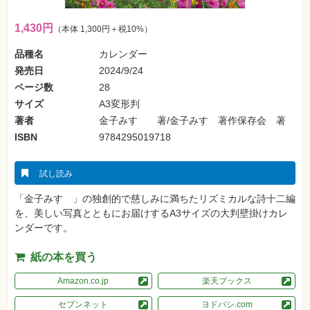
ォ
ン・
SNS
1,430円
（本体 1,300円＋税10%）
Web
品種名
カレンダー
作
発売日
2024/9/24
成・
マ
ページ数
28
ー
ケ
サイズ
A3変形判
テ
ィ
著者
金子みすゞ 著/金子みすゞ著作保存会 著
ン
ISBN
9784295019718
グ
ビ
試し読み
ジ
ネ
「金子みすゞ」の独創的で慈しみに満ちたリズミカルな詩十二編
ス・
読
を、美しい写真とともにお届けするA3サイズの大判壁掛けカレ
み
ンダーです。
物
紙の本を買う
カ
メ
ラ・
Amazon.co.jp
楽天ブックス
写
真
セブンネット
ヨドバシ.com