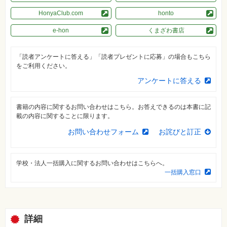
資
HonyaClub.com
honto
格
試
e-hon
くまざわ書店
験
プ
「読者アンケートに答える」「読者プレゼントに応募」の場合もこちら
ロ
グ
をご利用ください。
ラ
ミ
アンケートに答える
ン
グ
書籍の内容に関するお問い合わせはこちら。お答えできるのは本書に記
ネ
載の内容に関することに限ります。
ッ
ト
お問い合わせフォーム
お詫びと訂正
ワ
ー
ク・
テ
ク
学校・法人一括購入に関するお問い合わせはこちらへ。
ノ
一括購入窓口
ロ
ジ
ー
趣
味・
詳細
素