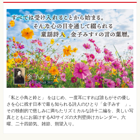
材
集
自
作・
パ
ソ
コ
ン・
ホ
ビ
ー
Club
Impress
ロ
グ
イ
ン
「私と小鳥と鈴と」 をはじめ、一度耳にすれば誰もがその優し
カ
さを心に残す日本で最も知られる詩人のひとり「金子みすゞ」。
ー
ト
その独創的で慈しみに満ちたリズミカルな詩十二編を、美しい写
真とともにお届けするA3サイズの大判壁掛けカレンダー。六
シ
曜、二十四節気、雑節、朔望入り。
リ
ー
ズ
⼀