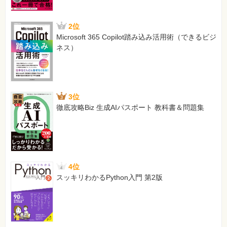
2位
Microsoft 365 Copilot踏み込み活用術（できるビジ
ネス）
3位
徹底攻略Biz 生成AIパスポート 教科書＆問題集
4位
スッキリわかるPython入門 第2版