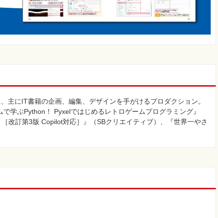
に、主にIT書籍の企画、編集、デザインを手がけるプロダクション。
学ぶPython！ Pyxelではじめるレトロゲームプログラミング』
書 ［改訂第3版 Copilot対応］』（SBクリエイティブ）、『世界一やさ