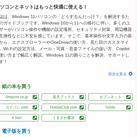
ソコンとネットはもっと快適に使える！
誌は、Windows 11パソコンの「どうするんだっけ？」を解決するた
のガイドブックです。Windows 10から11への移行に伴い、多くのユ
ザーがパソコン操作や機能の設定場所、セキュリティ対策、周辺機器
互換性などに不安を感じています。そこで、基本操作や文字入力の基
から、エクスプローラーやOneDriveの使い方、見た目のカスタマイ
、Wi-Fiの設定方法、メール・写真・音楽ファイルの扱い方、Copilot
使い方まで幅広く解説。Windows 11の困りごとを解決、サポートし
す！
目次を見る
紙の本を買う
Amazon.co.jp
楽天ブックス
セブンネット
ヨドバシ.com
HonyaClub.com
honto
e-hon
くまざわ書店
電子版を買う