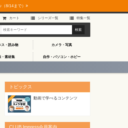
（8/14まで）
カート
シリーズ⼀覧
特集⼀覧
ネス・読み物
カメラ・写真
味・素材集
自作・パソコン・ホビー
50
トピックス
動画で学べるコンテンツ
CLUB Impress会員案内