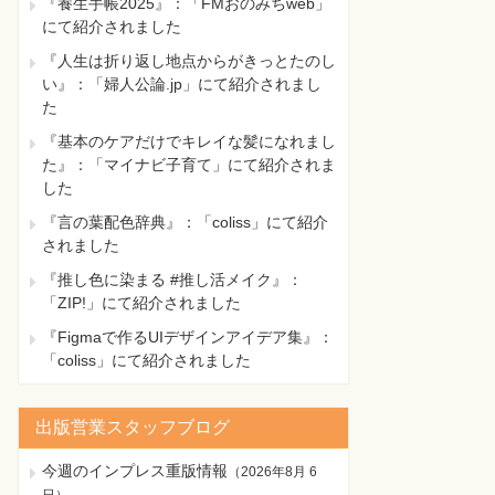
『養生手帳2025』：「FMおのみちweb」
にて紹介されました
『人生は折り返し地点からがきっとたのし
い』：「婦人公論.jp」にて紹介されまし
た
『基本のケアだけでキレイな髪になれまし
た』：「マイナビ子育て」にて紹介されま
した
『言の葉配色辞典』：「coliss」にて紹介
されました
『推し色に染まる #推し活メイク』：
「ZIP!」にて紹介されました
『Figmaで作るUIデザインアイデア集』：
「coliss」にて紹介されました
出版営業スタッフブログ
今週のインプレス重版情報
（
2026年8月 6