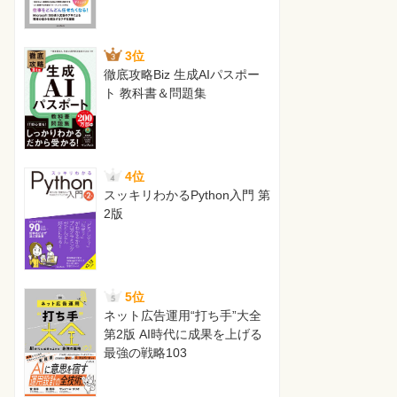
3位
徹底攻略Biz 生成AIパスポー
ト 教科書＆問題集
4位
スッキリわかるPython入門 第
2版
5位
ネット広告運用“打ち手”大全
第2版 AI時代に成果を上げる
最強の戦略103