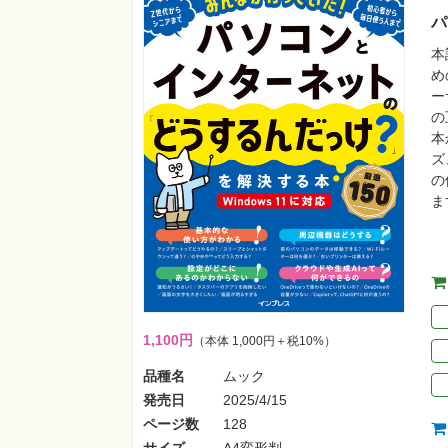
パ
本
め
ー
の
本
ズ
の
ま
1,100円
（本体 1,000円＋税10%）
品種名
ムック
発売日
2025/4/15
ページ数
128
サイズ
A4変形判