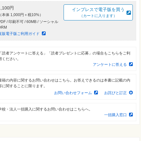
1,100円
インプレスで電子版を買う
（本体 1,000円＋税10%）
（カートに入ります）
PDF / 印刷不可 / 60MB / ソーシャル
DRM
直販電子版ご利用ガイド
「読者アンケートに答える」「読者プレゼントに応募」の場合もこちらをご利
用ください。
アンケートに答える
書籍の内容に関するお問い合わせはこちら。お答えできるのは本書に記載の内
容に関することに限ります。
お問い合わせフォーム
お詫びと訂正
学校・法人一括購入に関するお問い合わせはこちらへ。
一括購入窓口