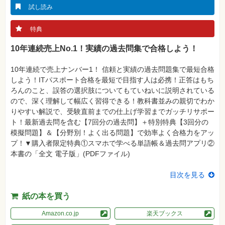
真
試し読み
資
格
特典
試
験
10年連続売上No.1！実績の過去問集で合格しよう！
プ
ロ
10年連続で売上ナンバー1！ 信頼と実績の過去問題集で最短合格
グ
しよう！ITパスポート合格を最短で目指す人は必携！正答はもち
ラ
ミ
ろんのこと、誤答の選択肢についてもていねいに説明されている
ン
ので、深く理解して幅広く習得できる！教科書並みの親切でわか
グ
りやすい解説で、受験直前までの仕上げ学習までガッチリサポー
ネ
ト！最新過去問を含む【7回分の過去問】＋特別特典【3回分の
ッ
模擬問題】＆【分野別！よく出る問題】で効率よく合格力をアッ
ト
ワ
プ！▼購入者限定特典①スマホで学べる単語帳＆過去問アプリ②
ー
本書の「全文 電子版」(PDFファイル)
ク・
テ
ク
目次を見る
ノ
ロ
ジ
紙の本を買う
ー
Amazon.co.jp
楽天ブックス
趣
味・