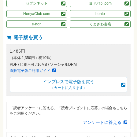
素
セブンネット
ヨドバシ.com
材
集
HonyaClub.com
honto
自
e-hon
くまざわ書店
作・
パ
ソ
電子版を買う
コ
ン・
ホ
ビ
1,485円
ー
（本体 1,350円＋税10%）
PDF / 印刷不可 / 16MB / ソーシャルDRM
直販電子版ご利用ガイド
Club
Impress
ロ
インプレスで電子版を買う
グ
（カートに入ります）
イ
ン
カ
ー
「読者アンケートに答える」「読者プレゼントに応募」の場合もこちら
ト
をご利用ください。
アンケートに答える
シ
リ
ー
ズ