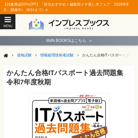
【対象商品50%OFF】「担当おすすめ！編集部イチ推し本フェア 2026年8
月」開催中♪（8/14まで）
MENU
ト
ッ
MdN BOOKSはこちら
››
プ
ペ
ー
資格試験
情報処理技術者試験
かんたん合格ITパスポート過去問
ジ
パ
ソ
かんたん合格ITパスポート過去問題集
コ
ン
令和7年度秋期
ソ
フ
ト
モ
バ
イ
ル・
ス
マ
ー
ト