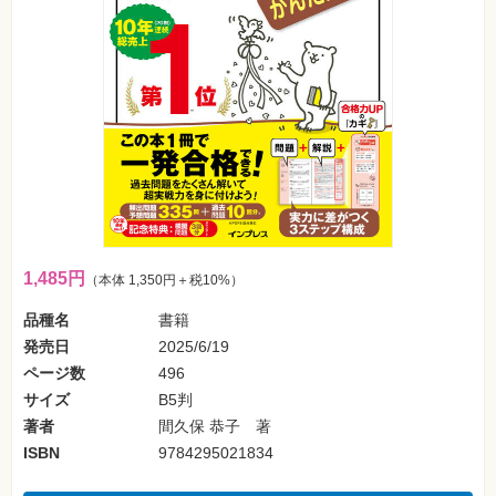
フ
ォ
ン・
SNS
Web
作
成・
マ
ー
ケ
テ
ィ
ン
グ
1,485円
（本体 1,350円＋税10%）
ビ
ジ
品種名
書籍
ネ
ス・
発売日
2025/6/19
読
み
ページ数
496
物
サイズ
B5判
著者
間久保 恭子 著
カ
メ
ISBN
9784295021834
ラ・
写