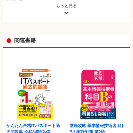
- 表計算ソフトの機能と用語
もっと見る
- 擬似言語の記述形式
- 過去問題の解答一覧／答案用紙
関連書籍
かんたん合格ITパスポート過
徹底攻略 基本情報技術者 科目
去問題集 令和8年度秋期
Bの実践対策 第2版