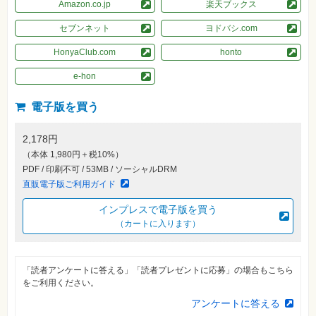
素
Amazon.co.jp
楽天ブックス
材
集
セブンネット
ヨドバシ.com
自
HonyaClub.com
honto
作・
パ
e-hon
ソ
コ
ン・
電子版を買う
ホ
ビ
ー
2,178円
（本体 1,980円＋税10%）
Club
PDF / 印刷不可 / 53MB / ソーシャルDRM
Impress
直販電子版ご利用ガイド
ロ
グ
イ
インプレスで電子版を買う
ン
（カートに入ります）
カ
ー
ト
「読者アンケートに答える」「読者プレゼントに応募」の場合もこちら
シ
をご利用ください。
リ
ー
アンケートに答える
ズ