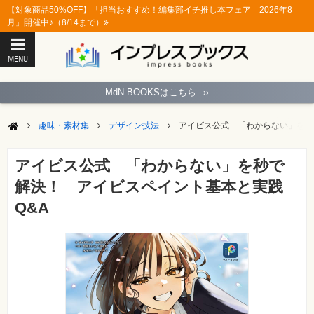
【対象商品50%OFF】「担当おすすめ！編集部イチ推し本フェア 2026年8
月」開催中♪（8/14まで）
MENU
ト
ッ
MdN BOOKSはこちら
››
プ
ペ
ー
趣味・素材集
デザイン技法
アイビス公式 「わからない」を秒
ジ
パ
ソ
アイビス公式 「わからない」を秒で
コ
ン
解決！ アイビスペイント基本と実践
ソ
フ
Q&A
ト
モ
バ
イ
ル・
ス
マ
ー
ト