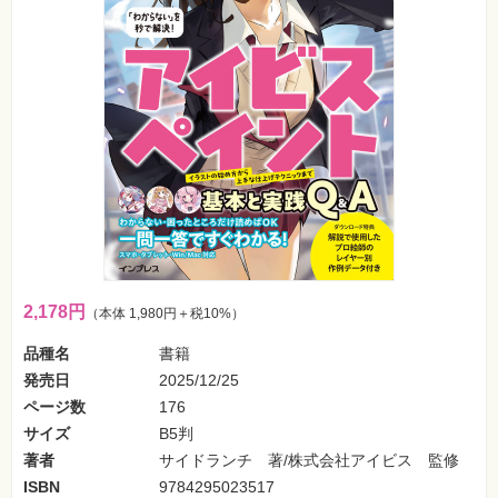
フ
ォ
ン・
SNS
Web
作
成・
マ
ー
ケ
テ
ィ
ン
グ
ビ
ジ
2,178円
（本体 1,980円＋税10%）
ネ
ス・
品種名
書籍
読
み
発売日
2025/12/25
物
ページ数
176
サイズ
B5判
カ
メ
著者
サイドランチ 著/株式会社アイビス 監修
ラ・
写
ISBN
9784295023517