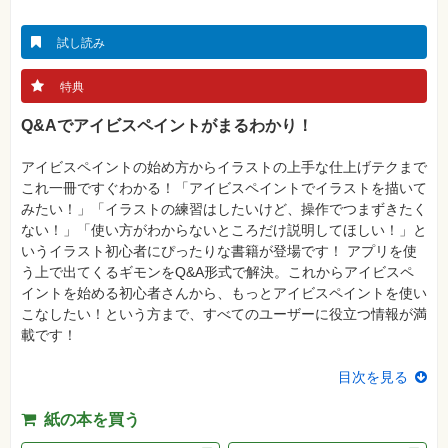
真
資
試し読み
格
試
験
特典
プ
Q&Aでアイビスペイントがまるわかり！
ロ
グ
ラ
アイビスペイントの始め方からイラストの上手な仕上げテクまで
ミ
これ一冊ですぐわかる！「アイビスペイントでイラストを描いて
ン
グ
みたい！」「イラストの練習はしたいけど、操作でつまずきたく
ない！」「使い方がわからないところだけ説明してほしい！」と
ネ
いうイラスト初心者にぴったりな書籍が登場です！ アプリを使
ッ
ト
う上で出てくるギモンをQ&A形式で解決。これからアイビスペ
ワ
イントを始める初心者さんから、もっとアイビスペイントを使い
ー
ク・
こなしたい！という方まで、すべてのユーザーに役立つ情報が満
テ
載です！
ク
ノ
ロ
目次を見る
ジ
ー
紙の本を買う
趣
味・