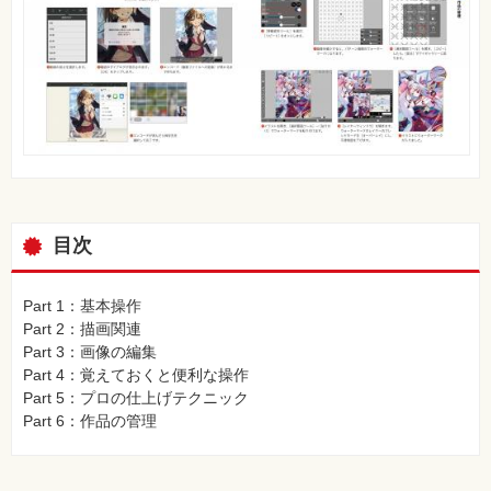
目次
Part 1：基本操作
Part 2：描画関連
Part 3：画像の編集
Part 4：覚えておくと便利な操作
Part 5：プロの仕上げテクニック
Part 6：作品の管理