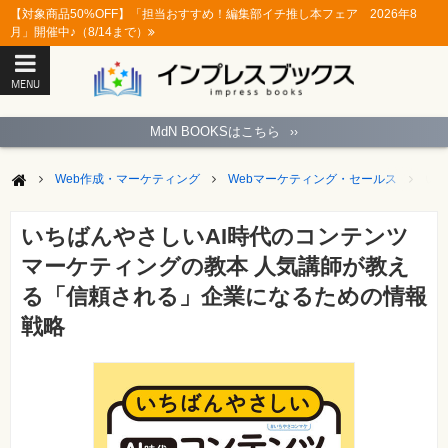
【対象商品50%OFF】「担当おすすめ！編集部イチ推し本フェア 2026年8
月」開催中♪（8/14まで）
MENU
ト
ッ
MdN BOOKSはこちら
››
プ
ペ
ー
Web作成・マーケティング
Webマーケティング・セールス
い
ジ
パ
ソ
いちばんやさしいAI時代のコンテンツ
コ
ン
マーケティングの教本 人気講師が教え
ソ
フ
る「信頼される」企業になるための情報
ト
戦略
モ
バ
イ
ル・
ス
マ
ー
ト