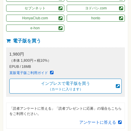
素
材
セブンネット
ヨドバシ.com
集
HonyaClub.com
honto
自
作・
パ
e-hon
ソ
コ
ン・
電子版を買う
ホ
ビ
ー
1,980円
（本体 1,800円＋税10%）
EPUB / 18MB
Club
Impress
直販電子版ご利用ガイド
ロ
グ
インプレスで電子版を買う
イ
ン
（カートに入ります）
カ
ー
ト
「読者アンケートに答える」「読者プレゼントに応募」の場合もこちら
をご利用ください。
シ
リ
アンケートに答える
ー
ズ