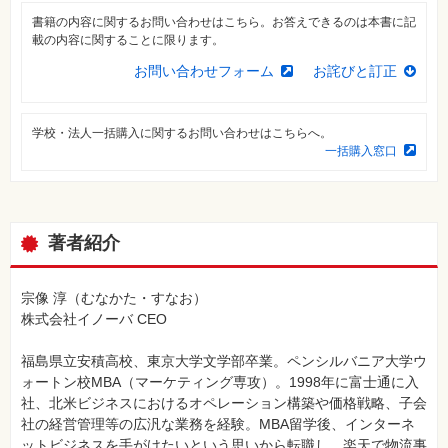
⼀
書籍の内容に関するお問い合わせはこちら。お答えできるのは本書に記
覧
載の内容に関することに限ります。
特
お問い合わせフォーム
お詫びと訂正
集
⼀
覧
学校・法人一括購入に関するお問い合わせはこちらへ。
一括購入窓口
著者紹介
宗像 淳（むなかた・すなお）
株式会社イノーバ CEO
福島県立安積高校、東京大学文学部卒業。ペンシルバニア大学ウ
ォートン校MBA（マーケティング専攻）。1998年に富士通に入
社、北米ビジネスにおけるオペレーション構築や価格戦略、子会
社の経営管理等の広汎な業務を経験。MBA留学後、インターネ
ットビジネスを手がけたいという思いから転職し、楽天で物流事