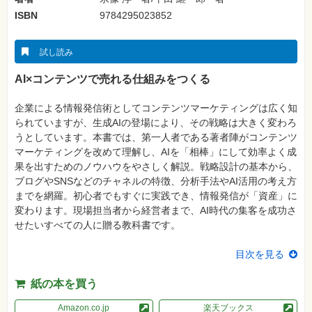
真
ISBN
9784295023852
資
格
試
試し読み
験
AI×コンテンツで売れる仕組みをつくる
プ
ロ
グ
企業による情報発信術としてコンテンツマーケティングは広く知
ラ
ミ
られていますが、生成AIの登場により、その戦略は大きく変わろ
ン
うとしています。本書では、第一人者である著者陣がコンテンツ
グ
マーケティングを改めて理解し、AIを「相棒」にして効率よく成
ネ
果を出すためのノウハウをやさしく解説。戦略設計の基本から、
ッ
ブログやSNSなどのチャネルの特徴、分析手法やAI活用の考え方
ト
ワ
までを網羅。初心者でもすぐに実践でき、情報発信が「資産」に
ー
変わります。現場担当者から経営者まで、AI時代の集客を成功さ
ク・
テ
せたいすべての人に贈る教科書です。
ク
ノ
ロ
目次を見る
ジ
ー
紙の本を買う
趣
味・
Amazon.co.jp
楽天ブックス