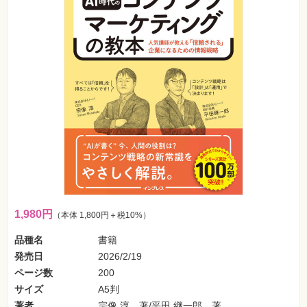
フ
ォ
ン・
SNS
Web
作
成・
マ
ー
ケ
テ
ィ
ン
グ
ビ
ジ
ネ
ス・
1,980円
（本体 1,800円＋税10%）
読
み
物
品種名
書籍
発売日
2026/2/19
カ
ページ数
200
メ
ラ・
サイズ
A5判
写
著者
宗像 淳 著/平田 継一郎 著