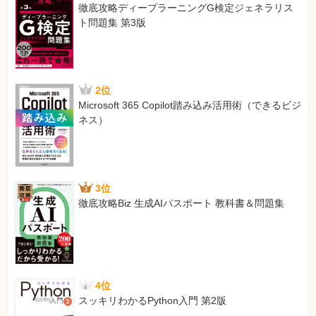
徹底攻略ディープラーニングG検定ジェネラリス
ト問題集 第3版
2位
Microsoft 365 Copilot踏み込み活用術（できるビジ
ネス）
3位
徹底攻略Biz 生成AIパスポート 教科書＆問題集
4位
スッキリわかるPython入門 第2版