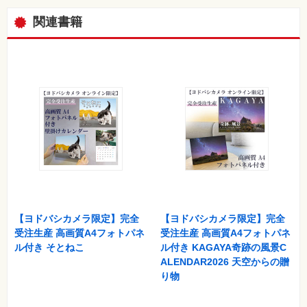
素
材
関連書籍
集
自
作・
パ
ソ
コ
ン・
ホ
ビ
ー
Club
Impress
ロ
グ
イ
ン
【ヨドバシカメラ限定】完全
【ヨドバシカメラ限定】完全
カ
受注生産 高画質A4フォトパネ
受注生産 高画質A4フォトパネ
ー
ル付き そとねこ
ル付き KAGAYA奇跡の風景C
ト
ALENDAR2026 天空からの贈
シ
り物
リ
ー
ズ