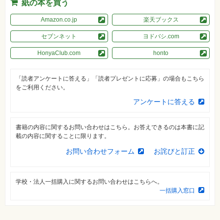
真
紙の本を買う
Amazon.co.jp
楽天ブックス
資
格
試
セブンネット
ヨドバシ.com
験
HonyaClub.com
honto
プ
ロ
グ
「読者アンケートに答える」「読者プレゼントに応募」の場合もこちら
ラ
ミ
をご利用ください。
ン
グ
アンケートに答える
ネ
ッ
書籍の内容に関するお問い合わせはこちら。お答えできるのは本書に記
ト
載の内容に関することに限ります。
ワ
ー
ク・
お問い合わせフォーム
お詫びと訂正
テ
ク
ノ
ロ
学校・法人一括購入に関するお問い合わせはこちらへ。
ジ
一括購入窓口
ー
趣
味・