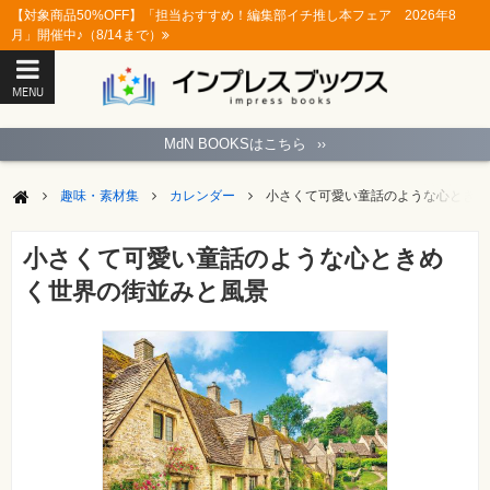
【対象商品50%OFF】「担当おすすめ！編集部イチ推し本フェア 2026年8
月」開催中♪（8/14まで）
MENU
ト
ッ
MdN BOOKSはこちら
››
プ
ペ
ー
趣味・素材集
カレンダー
小さくて可愛い童話のような心ときめ
ジ
パ
ソ
小さくて可愛い童話のような心ときめ
コ
ン
く世界の街並みと風景
ソ
フ
ト
モ
バ
イ
ル・
ス
マ
ー
ト