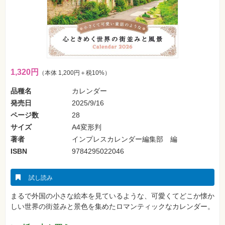
フ
ォ
ン・
SNS
Web
作
成・
マ
1,320円
（本体 1,200円＋税10%）
ー
ケ
テ
品種名
カレンダー
ィ
発売日
2025/9/16
ン
グ
ページ数
28
サイズ
A4変形判
ビ
著者
インプレスカレンダー編集部 編
ジ
ネ
ISBN
9784295022046
ス・
読
み
物
試し読み
まるで外国の小さな絵本を見ているような、可愛くてどこか懐か
カ
メ
しい世界の街並みと景色を集めたロマンティックなカレンダー。
ラ・
写