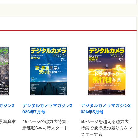
」
 Hinami／櫻子／しふぉん／真道健志／YOH
ガジン2
デジタルカメラマガジン2
デジタルカメラマガジン2
026年7月号
026年5月号
景写真家
46ページの総力大特集、
50ページを超える総力大
ject―能登 直
新連載6本同時スタート
特集で飛行機の撮り方をマ
スターする