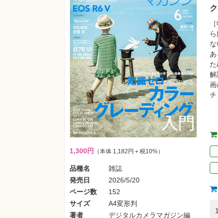
ク
［
ら
な
あ
た
解
画
チ
1,300円
（本体 1,182円＋税10%）
品種名
雑誌
発売日
2026/5/20
ページ数
152
サイズ
A4変形判
著者
デジタルカメラマガジン編