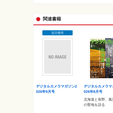
ティール＆オレンジ
シネマティック・ダーク
ノスタルジック
関連書籍
フィルムライク
・写真家別「カラーグレーディングテクニック
ペールマジックアワー
近日発売
サイバーパンクブルー
レトロシェーディング
クリアアクアブルー
シネマティックティール
スプリングサンシャイン
ミッドナイトブルー
―著者―
藤田一咲／いまり／kanako／北井孝治／Kimura
デジタルカメラマガジン2
デジタルカメラマ
026年9月号
026年8月号
［SPECIAL GALLERY］
北海道と長野、風
Yuzuru Hanyu“REALIVE” an ICE STORY pro
の聖地を語る
In Grace─陽のあたる場所─山本春花