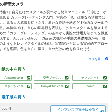
の新型カメラ
特集1］自分だけのスタイルが見つかる簡単マニュアル「知識ゼロか
始める カラーグレーディング入門」写真の「色」は単なる情報では
い。見る人の感情を揺さぶり、新たな物語を紡ぎだす強力なツールで
る。本特集では、自らの世界観を表現し、独自のスタイルを確立する
めの「カラーグレーディング」の基本から実際の活用方法までを徹底
説する。Adobe Lightroom Classicの機能や手順の基礎知識から、映
のようなトレンドスタイルの解説、写真家たちによる実践的アプロー
までを網羅。色を自在に操り、自分だけの色を作りだそう。
目次を見る
紙の本を買う
Amazon.co.jp
楽天ブックス
セブンネット
ヨドバシ.com
HonyaClub.com
honto
電子版を買う
1,300円
インプレスで電子版を買う