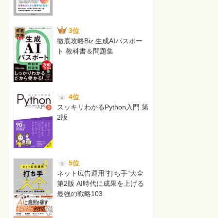
3位
徹底攻略Biz 生成AIパスポー
ト 教科書＆問題集
4位
スッキリわかるPython入門 第
2版
5位
ネット広告運用“打ち手”大全
第2版 AI時代に成果を上げる
最強の戦略103