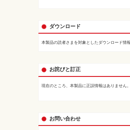
［NEWS］
カメラグランプリ2026
ダウンロード
［RECOMMEND］
本製品の読者さまを対象としたダウンロード情
中井精也が全国の鉄道絶景をαで写す
「鉄道絶景＋α」
Vol.20 山形鉄道 フラワー長井線（山形県）
お詫びと訂正
夜景の深淵を描き出す唯一無二の表現力
「DxO PhotoLab 9」
YOH
現在のところ、本製品に正誤情報はありません
［REVIEW］
・キヤノン EOS R6 V
・パナソニック LUMIX DC-L10
お問い合わせ
・パナソニック LUMIX S 40mm F2
・パナソニック LUMIX DC-TX3