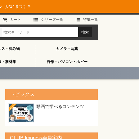
（8/14まで）
カート
シリーズ⼀覧
特集⼀覧
ネス・読み物
カメラ・写真
味・素材集
自作・パソコン・ホビー
トピックス
動画で学べるコンテンツ
CLUB Impress会員案内