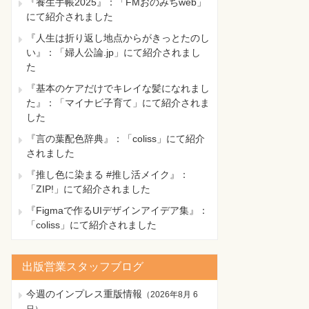
『養生手帳2025』：「FMおのみちweb」
にて紹介されました
『人生は折り返し地点からがきっとたのし
い』：「婦人公論.jp」にて紹介されまし
た
『基本のケアだけでキレイな髪になれまし
た』：「マイナビ子育て」にて紹介されま
した
『言の葉配色辞典』：「coliss」にて紹介
されました
『推し色に染まる #推し活メイク』：
「ZIP!」にて紹介されました
『Figmaで作るUIデザインアイデア集』：
「coliss」にて紹介されました
出版営業スタッフブログ
今週のインプレス重版情報
（
2026年8月 6