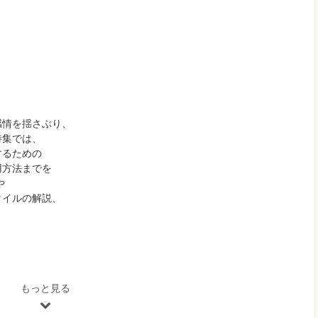
感情を揺さぶり、
特集では、
するための
用方法までを
や
タイルの解説、
。
ングの効果」
もっと見る
ニック「カラーグレーディングの基本」