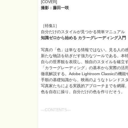
[COVER]
撮影：藤田一咲
［特集1］
自分だけのスタイルが見つかる簡単マニュアル
知識ゼロから始める カラーグレーディング入門
写真の「色」は単なる情報ではない。見る人の
新たな物語を紡ぎだす強力なツールである。本
自らの世界観を表現し、独自のスタイルを確立
「カラーグレーディング」の基本から実際の活
徹底解説する。Adobe Lightroom Classicの機能
手順の基礎知識から、映画のようなトレンドス
写真家たちによる実践的アプローチまでを網羅
色を自在に操り、自分だけの色を作りだそう。
―CONTENTS―
・写真への没入感を高める「カラーグレーディ
・写真のオリジナリティーを高めるためのテク
・いま話題のトレンド「定番スタイル4」