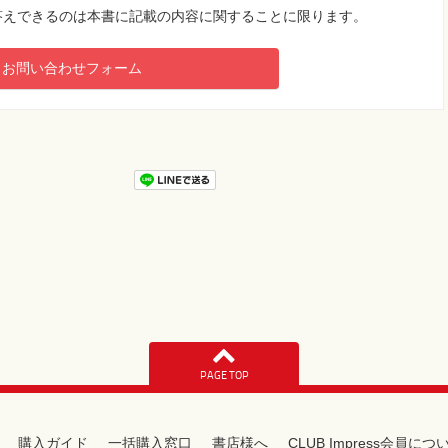
答えできるのは本書に記載の内容に関することに限ります。
S
お問い合わせフォーム
ばり撮影地ガイド 阿部淳一
PAGE TOP
ジン 飯田ともき
購入ガイド
一括購入窓口
書店様へ
CLUB Impress会員につ