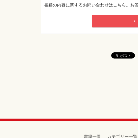
・DxO Nik Collection 9
書籍の内容に関するお問い合わせはこちら。お
・ソニー α7R VI＋FE 100-400mm F4.5 GM OS
［人気連載］
この空にかけた想い ルーク・オザワ
写真の時間 小林紀晴
東京タイムスリップ 善本喜一郎
はじめての山案内 とよ
絶景温泉 杉本 圭
教えて! 恵子先生 野村恵子
西方異聞録 清水大輔（しめ鯖）
長根の鉄学 長根広和
目的地＋αで絶景写真がいっぱい撮れる！ よく
Dramatic Circus 熱田 護
日常にゃ飯事 沖 昌之
詩的憧憬 米 美知子
カメラバカにつける薬 in デジタルカメラマガ
小さな旅の手帖 仁科勝介
やさしい野鳥撮影入門 菅原貴徳
書籍一覧
カテゴリー一覧
古写真から読み解く日本の歴史 河合 敦