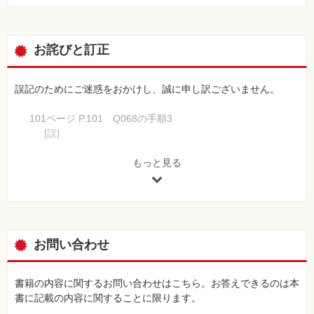
60トップ値を特定して抽出するには
61ダイアログボックスを表示して、抽出時に条件を指定するに
は
お詫びと訂正
62パラメータクエリであいまいな条件を指定するには
63パラメータクエリで入力できるデータ型を固定するには
誤記のためにご迷惑をおかけし、誠に申し訳ございません。
第4章テーブルのデータを操作するワザ
64テーブルのデータを操作するクエリとは
101ページ P.101 Q068の手順3
65アクションクエリでデータ処理を確実に行うには
[誤]
66クエリの結果を別のテーブルに保存するには
掲載画像と記述に誤りがありました。
67不要なデータを削除するには
［事務所］フィールドと［所属］フィールドを入れ替えた
もっと見る
68条件に一致したデータをまとめて更新するには
画像と、手順3の解説文
69別テーブルにあるデータと一致するものを更新するには
[正]
70同じフィールド名があるテーブルを操作するには
ここをクリックしてPDFファイルをご参照ください
71フィールドのデータを一括で削除するには
72レコードが削除されないときは
126ページ Q085 図説の青文字部分
お問い合わせ
73すべてのレコードのデータをまとめて更新するには
[誤]
74テーブルにデータをまとめて追加するには
◆一側テーブル（［社員テーブル］）
75追加先テーブルのフィールド名が異なる場合は
◆多側テーブル（［役職テーブル］）
書籍の内容に関するお問い合わせはこちら。お答えできるのは本
76オートナンバー型のフィールドで任意の数字から番号を振る
[正]
書に記載の内容に関することに限ります。
には
◆一側テーブル（［役職テーブル］）