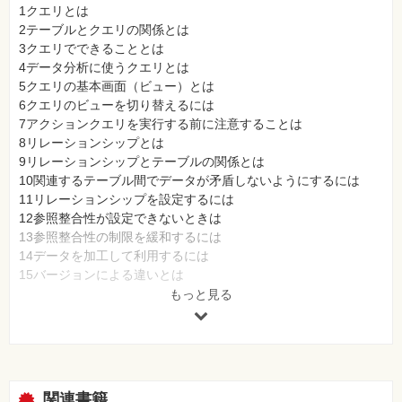
⼀
1クエリとは
覧
2テーブルとクエリの関係とは
3クエリでできることとは
特
集
4データ分析に使うクエリとは
⼀
5クエリの基本画面（ビュー）とは
覧
6クエリのビューを切り替えるには
7アクションクエリを実行する前に注意することは
8リレーションシップとは
9リレーションシップとテーブルの関係とは
10関連するテーブル間でデータが矛盾しないようにするには
11リレーションシップを設定するには
12参照整合性が設定できないときは
13参照整合性の制限を緩和するには
14データを加工して利用するには
15バージョンによる違いとは
16以前のバージョンで作成したクエリを使うには
もっと見る
17以前のファイル形式をAccess 2007ファイル形式に変更するに
は
第2章クエリの基本ワザ
18元のテーブルをバックアップしておくには
関連書籍