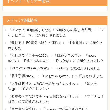
イベント・セミナー情報
132日付や数値を操作する関数とは
133日付や数値を操作する関数を入力するには
134日付から「年」を求めるには
135日付から「月」を求めるには
メディア掲載情報
136日付から「日」を求めるには
137現在の日付や時刻を求めるには
『スマホで100倍楽しくなる！ 50歳からの推し活入門』：「マ
138時刻を分解するには
イナビニュース」にて紹介されました
139日付から「四半期」を求めるには
140日付から「週」を取り出すには
『売れる！ EC事業の経営・運営』：「通販新聞」にて紹介さ
141「1カ月前」の日付を計算するには
れました
142生年月日から年齢を計算するには
『推し活ライフ手帳2025』：「日経プラスワン」「news
143日付から月末日を計算するには
every.」「FMおのみちweb」「DayDay.」にて紹介されました
144今月末を求めるには
1458桁の数字を日付に変換するには
『STORY COLOR BOOK』：「coliss」にて紹介されました
146数値や日付の書式を変更して表示するには
『養生手帳2025』：「FMおのみちweb」にて紹介されました
147数値を四捨五入するには
『人生は折り返し地点からがきっとたのしい』：「婦人公
148指定した桁数で四捨五入するには
論.jp」にて紹介されました
149切り捨てや切り上げをするには
150未入力のフィールドに計算結果を表示するには
『基本のケアだけでキレイな髪になれました』：「マイナビ子
151Null値と「""」を区別するには
育て」にて紹介されました
152未入力のフィールドに値を表示するには
『言の葉配色辞典』：「coliss」にて紹介されました
153平均値以上のレコードを取り出すには